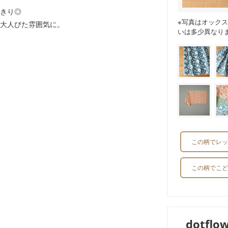
きり◎
※写真はオック
大人びた雰囲気に。
いは多少異なり
この柄でレッ
この柄でこど
dotf