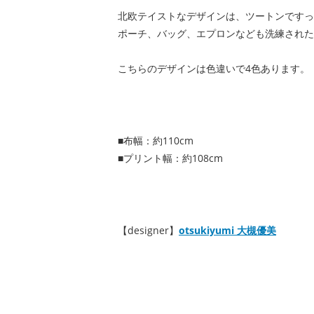
北欧テイストなデザインは、ツートンですっ
ポーチ、バッグ、エプロンなども洗練された
こちらのデザインは色違いで4色あります。
■布幅：約110cm
■プリント幅：約108cm
【designer】
otsukiyumi 大槻優美