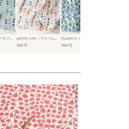
palette color（クールブルー）
palette color（ウォームピンク）
blueberry（ブルー）
blueberry
990 円
990 円
990 円