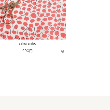
sakuranbo
990円