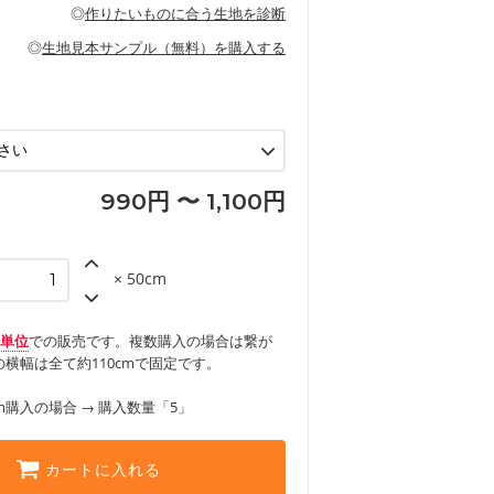
の布小物、インテリア用品に向いていま
◎
作りたいものに合う生地を診断
見る
ッグ、上履き袋などの通園通学グッズ
などの寝具
グ
◎
生地見本サンプル（無料）を購入する
など
エプロン、テーブルクロスなどの暮らしの
グ
ンケースなどの布小物
見る
ックスカートなどのボトムス
用品
ロン
見る
見る
990円 〜 1,100円
× 50cm
m単位
での販売です。複数購入の場合は繋が
横幅は全て約110cmで固定です。
m購入の場合 → 購入数量「5」
カートに入れる