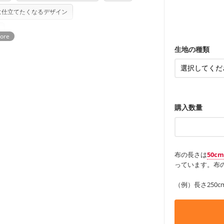
ンケースなど
も服
さい。型紙自体の転用・販売および型紙を
もっと詳しく
・レッスンバ
に仕立てたくなるデザイン
す。
・布団カバー
ていただいております。
る
・トートバッ
・甚平、浴衣
・カーテン、
・トートバッ
アイテム
・ポーチ、ペ
もっと詳しく
・パンツ、タ
・インテリア
生地の種類
・工作用エプ
もっと詳しく
もっと詳しく
購入数量
布の長さは
50c
っています。布の
（例）長さ250c