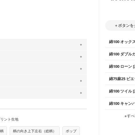
＋ボタンを
綿100 オック
綿100 ダブル
。
使いやすさNo
」、350cm購入の場合 → 購入数量「7」
綿100 ローン 
通気性の高さ
用している生地は６種類です。素材は
ックス生地は
柔らかくふん
ットン（ダブルガーゼ）・100％コットン（ロ
綿75麻25 ビエ
縫いやすいた
やハンカチな
は2個までとなります（一部例外有り）それ
0％コットン（ツイル）・100％コットン
い吸湿性・通
の表示が600円となり宅急便での配送とな
上質で薄手の
綿100 ツイル
※レッスンバ
シーズンで活
するため、
購入後の返品および交換は承る
手触りの良さ
ツイル生地が
プスなどに最
をお間違えのないようお願いします。思っ
コットン75％
～3営業日での発送となります。
綿100 キャン
・スタイ、お
商用利用可能です。ハンドメイドサイトな
ス生地よりも
承れません。予めご了承ください。
・巾着袋、イ
は、4～5営業日後の発送となる場合がござ
・マスク、ハ
・ハンカチ、
感を感じられ
す。「nunocoto fabric使用」といっ
などの布小物
綾織りの生地
・ブラウス、
※すべ
・ブラウス、
・布団カバー
がらも柔らか
プリント生地
る全ての問題、クレームにつきましては当
・パジャマな
ちら
・ギャザーが
・シャツ、ワ
・シャツなど
す。1枚でも
当店のキャンバ
任を負いませんのでご了承ください）
どの大人服
り次第、順次発送いたします。
・スカート、
トに向いてい
もっと詳しく
柄
柄の向き上下左右（総柄）
ポップ
夫で高い耐久
もっと詳しく
つカット希望」などご記載ください（50cm
ズ）および柄がえらべるキットに付属された
・スカート、