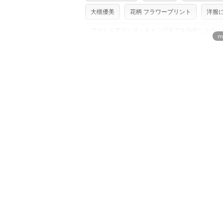
単位でのカットのみ）
型紙は商用利用できませんのでご注意くだ
大槻優美
花柄 フラワープリント
洋服
プリント布の仕様について
使用して製作したものの販売も禁止とさせ
もっと詳しく見
商用利用についての詳細はこちら
アウトドアグッズ・キャンプギアを自作しよう！