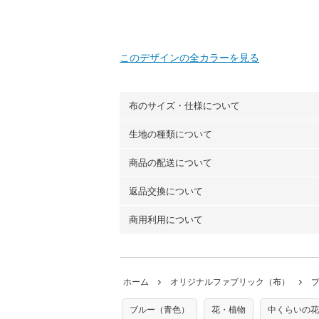
このデザインの全カラーを見る
布のサイズ・仕様について
生地の種類について
布の長さは50cm単位での販売になります
（例）150cm購入の場合 → 購入数量「3
商品の配送について
・現在、すべてのデザインのプリントに使
100％コットン（オックス）・100％コ
返品交換について
・ネコポスでの配送は、布は2mまで型紙
ーン）・コットンリネン（ビエラ織）・10
以上の場合は、ネコポスを選択しても送料
（キャンバス・11号帆布）です。
商用利用について
・布はご注文後に注文数量のみをプリント
ります。
◎
各生地の詳細を見る
ことができません
。購入時には商品や用尺
・受注生産（印刷後発送）のため、通常2
◎
生地見本サンプル（無料）を購入する
・当サイトで販売している生地は、すべて
ていた色味と違う、などの理由での返品は
※万が一、検品時に不備が見つかった場合
どでの販売用アイテムの製作にご利用いただけま
います。
ホーム
オリジナルファブリック（布）
た記載も不要です。（製品化した際に起こ
返品・交換対象の基準について詳しくは
こ
※土日祝は営業日に含まれません。
店及びnunocoto fabricは一切の責
※配送日のご指定は承れません。出来上が
ブルー（青色）
花・植物
中くらいの花
※カットを希望の方は備考欄に「50cmず
※有料型紙（ホームソーイング型紙シリー