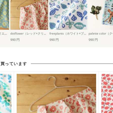
dotflower（グレー×イエロー）
dotflower（レッド×クリーム）
freeplants（ホワイト×ブルー）
990 円
990 円
990 円
も買っています