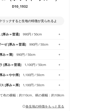
D10_1932
クリックすると生地の特徴が見られるよ
ス [厚み＝普通]
990円 / 50cm
ガーゼ [厚み＝普通]
990円 / 50cm
.1！しなやかさと適度な張りを併せ持ち、
[厚み＝薄]
990円 / 50cm
がオックス生地の特徴です。当サイトのオ
、
やや薄手
のものを使用しており、とても
わりとした肌触りが特徴です。ベビー用品
ラ [厚み＝普通]
1,100円 / 50cm
め、布小物全般にお使いいただけます。
ど直接肌に触れるアイテムに最適です。高
気性も備え、お手入れも簡単なのでオール
平織りの生地です。軽やかさとなめらかな
 [厚み＝やや厚]
1,100円 / 50cm
ッグ、上履き袋などの通園通学グッズには
躍してくれます。
が魅力。透け感があるので、涼しげなトッ
オススメです。
適です。
リネン25％の当店のビエラ生地は、オック
バス [厚み＝厚]
1,100円 / 50cm
くるみなどのベビーグッズ
ふんわりとした柔らかい質感と適度な落ち
ンテリア小物、2枚仕立てのバッグ、ポーチ
ンカチなどの布小物
夏マスク、スカーフなどの身に着ける小物
るのが特徴です。
です。しっかりとした張りと厚みがありな
チュニック、ワンピースなどの洋服
て布の横幅：約110cm、柄の横幅：約108cm
シャツ、チュニックなどのトップス
などの寝具、カーテン
いのが特徴です。生地の厚みは中厚手で
どの寝具
多いワンピース
ンピース、チュニック、イージーパンツな
の大人服
透け感がないので、ボトムスやタックスカー
ス生地は、11号帆布相当の厚みです。 丈
◎
各生地の特徴をもっと見る
甚平などの子ども服
ます。
見る
性があります。トートバッグ・ポーチ・ペ
見る
ワンピース、ブラウス、パンツなどの子ど