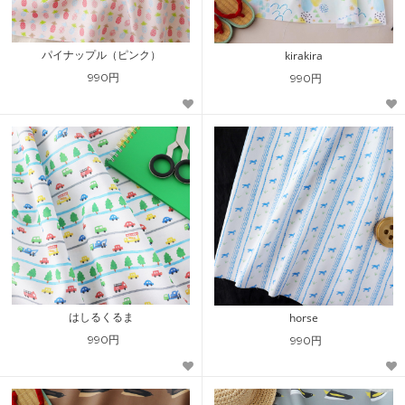
パイナップル（ピンク）
kirakira
990円
990円
はしるくるま
horse
990円
990円