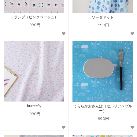
トランプ（ピンクベージュ）
ソーダドット
990円
990円
butterfly
うららかおさんぽ（セルリアンブル
ー）
990円
990円