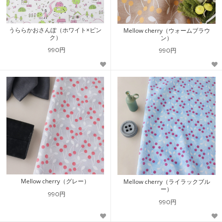
うららかおさんぽ（ホワイト×ピン
Mellow cherry（ウォームブラウ
ク）
ン）
990円
990円
Mellow cherry（グレー）
Mellow cherry（ライラックブル
ー）
990円
990円