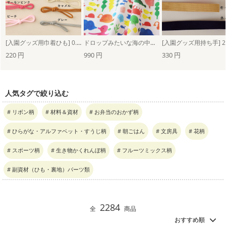
[入園グッズ用巾着ひも] 0.5cm幅ひも：カラーコード9色（1ｍ単位）
ドロップみたいな海の中（ホワイト）
220 円
990 円
330 円
人気タグで絞り込む
# リボン柄
# 材料＆資材
# お弁当のおかず柄
# ひらがな・アルファベット・すうじ柄
# 朝ごはん
# 文房具
# 花柄
# スポーツ柄
# 生き物かくれんぼ柄
# フルーツミックス柄
# 副資材（ひも・裏地）パーツ類
2284
全
商品