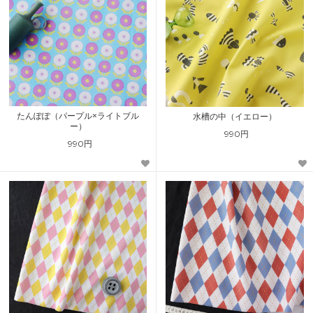
たんぽぽ（パープル×ライトブル
水槽の中（イエロー）
ー）
990円
990円