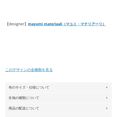
【designer】
mayumi materiaali（マユミ・マテリアーリ）
このデザインの全種類を見る
布のサイズ・仕様について
生地の種類について
布の長さは50cm単位での販売になります。
（例）150cm購入の場合 → 購入数量「3」、350cm購入の
商品の配送について
・現在、すべてのデザインのプリントに使用している生地は
場合 → 購入数量「7」
６種類です。素材は100％コットン（オックス）・100％コ