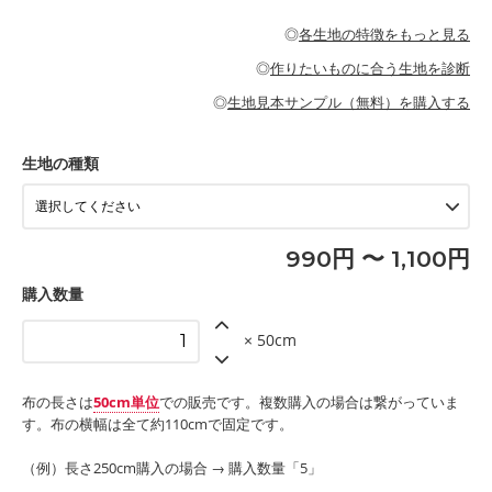
・パジャマなどの寝具
・ギャザーが多いワンピース
・シャツ、ワンピース、チュニック、イージーパンツなどの大人
・シャツなどの大人服
がないので、ボトムスやタックスカートに向いています。
当店のキャンバス生地は、11号帆布相当の厚みです。 丈夫で高い
服
◎
各生地の特徴をもっと見る
・スカート、甚平などの子ども服
もっと詳しく見る
耐久性があります。トートバッグ・ポーチ・ペンケースなどの布
もっと詳しく見る
・スカート、ワンピース、ブラウス、パンツなどの子ども服
・レッスンバッグ、上履き袋などの通園通学グッズ
小物、インテリア用品に向いています。
◎
作りたいものに合う生地を診断
・布団カバーなどの寝具
もっと詳しく見る
・トートバッグ
・甚平、浴衣など
・カーテン、エプロン、テーブルクロスなどの暮らしのアイテム
・トートバッグ
◎
生地見本サンプル（無料）を購入する
・パンツ、タックスカートなどのボトムス
・ポーチ、ペンケースなどの布小物
もっと詳しく見る
・インテリア用品
もっと詳しく見る
・工作用エプロン
生地の種類
もっと詳しく見る
990円 〜 1,100円
購入数量
× 50cm
布の長さは
50cm単位
での販売です。複数購入の場合は繋がっていま
す。布の横幅は全て約110cmで固定です。
（例）長さ250cm購入の場合 → 購入数量「5」