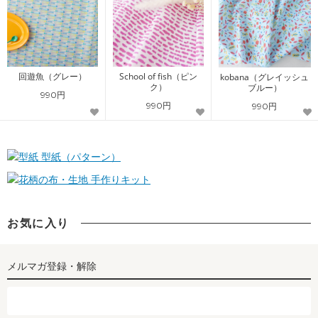
回遊魚（グレー）
School of fish（ピン
kobana（グレイッシュ
ク）
ブルー）
990円
990円
990円
型紙（パターン）
手作りキット
お気に入り
メルマガ登録・解除