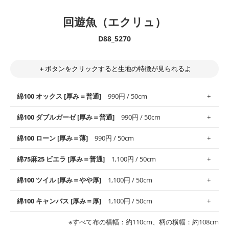
回遊魚（エクリュ）
D88_5270
＋ボタンをクリックすると生地の特徴が見られるよ
綿100 オックス [厚み＝普通]
990円 / 50cm
綿100 ダブルガーゼ [厚み＝普通]
990円 / 50cm
使いやすさNo.1！しなやかさと適度な張りを併せ持ち、通気性の
綿100 ローン [厚み＝薄]
990円 / 50cm
高さがオックス生地の特徴です。当サイトのオックス生地は、
や
や薄手
のものを使用しており、とても縫いやすいため、布小物全
柔らかくふんわりとした肌触りが特徴です。ベビー用品やハンカ
綿75麻25 ビエラ [厚み＝普通]
1,100円 / 50cm
般にお使いいただけます。
チなど直接肌に触れるアイテムに最適です。高い吸湿性・通気性
も備え、お手入れも簡単なのでオールシーズンで活躍してくれま
上質で薄手の平織りの生地です。軽やかさとなめらかな手触りの
綿100 ツイル [厚み＝やや厚]
1,100円 / 50cm
※レッスンバッグ、上履き袋などの通園通学グッズにはツイル生
す。
良さが魅力。透け感があるので、涼しげなトップスなどに最適で
地がオススメです。
す。
コットン75％リネン25％の当店のビエラ生地は、オックス生地よ
綿100 キャンバス [厚み＝厚]
1,100円 / 50cm
・スタイ、おくるみなどのベビーグッズ
りもふんわりとした柔らかい質感と適度な落ち感を感じられるの
・巾着袋、インテリア小物、2枚仕立てのバッグ、ポーチなどの
・マスク、ハンカチなどの布小物
・ハンカチ、夏マスク、スカーフなどの身に着ける小物
が特徴です。
布小物
綾織りの生地です。しっかりとした張りと厚みがありながらも柔
・ブラウス、チュニック、ワンピースなどの洋服
※すべて布の横幅：約110cm、柄の横幅：約108cm
・ブラウス、シャツ、チュニックなどのトップス
・布団カバーなどの寝具、カーテン
らかいのが特徴です。生地の厚みは中厚手です。1枚でも透け感