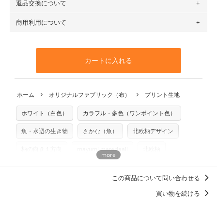
返品交換について
・ネコポスでの配送は、布は2mまで型紙は2個までとなりま
ットン（ダブルガーゼ）・100％コットン（ローン）・コッ
す（一部例外有り）それ以上の場合は、ネコポスを選択して
トンリネン（ビエラ織）・100％コットン（ツイル）・
商用利用について
・布はご注文後に注文数量のみをプリントするため、
購入後
も送料の表示が600円となり宅急便での配送となります。
100％コットン（キャンバス・11号帆布）です。
の返品および交換は承ることができません
。購入時には商品
・受注生産（印刷後発送）のため、通常2～3営業日での発送
◎
各生地の詳細を見る
・当サイトで販売している生地は、すべて商用利用可能で
や用尺をお間違えのないようお願いします。思っていた色味
となります。
◎
生地見本サンプル（無料）を購入する
す。ハンドメイドサイトなどでの販売用アイテムの製作にご
と違う、などの理由での返品は承れません。予めご了承くだ
※万が一、検品時に不備が見つかった場合は、4～5営業日後
カートに入れる
利用いただけます。「nunocoto fabric使用」といった記載
さい。
の発送となる場合がございます。
も不要です。（製品化した際に起こる全ての問題、クレーム
※土日祝は営業日に含まれません。
につきましては当店及びnunocoto fabricは一切の責任を負
返品・交換対象の基準について詳しくは
こちら
※配送日のご指定は承れません。出来上がり次第、順次発送
ホーム
オリジナルファブリック（布）
プリント生地
※カットを希望の方は備考欄に「50cmずつカット希望」など
いませんのでご了承ください）
いたします。
ご記載ください（50cm単位でのカットのみ）
※有料型紙（ホームソーイング型紙シリーズ）および柄がえ
ホワイト（白色）
カラフル・多色（ワンポイント色）
プリント布の仕様について
らべるキットに付属された型紙は商用利用できませんのでご
もっと詳しく見る
注意ください。型紙自体の転用・販売および型紙を使用して
魚・水辺の生き物
さかな（魚）
北欧柄デザイン
製作したものの販売も禁止とさせていただいております。
柄の向き１方向
mayumi materiaali
北欧柄
商用利用についての詳細はこちら
この商品について問い合わせる
買い物を続ける