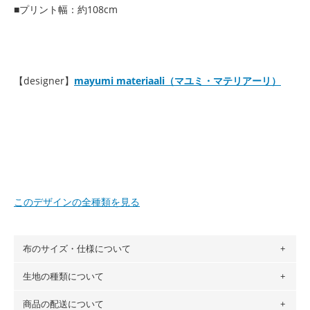
■プリント幅：約108cm
【designer】
mayumi materiaali（マユミ・マテリアーリ）
このデザインの全種類を見る
布のサイズ・仕様について
生地の種類について
布の長さは50cm単位での販売になります。
（例）150cm購入の場合 → 購入数量「3」、350cm購入の
商品の配送について
・現在、すべてのデザインのプリントに使用している生地は