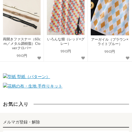
両開きファスナー（60c
いろんな畑（レッド×グ
アーガイル（ブラウン×
m／メタル調樹脂）Clo
レー）
ライトブルー）
verクロバー
990円
990円
990円
型紙（パターン）
手作りキット
お気に入り
メルマガ登録・解除