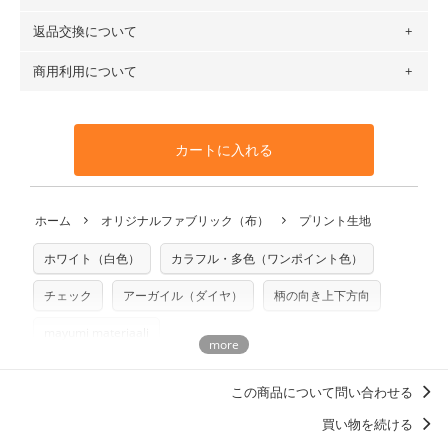
場合 → 購入数量「7」
６種類です。素材は100％コットン（オックス）・100％コ
返品交換について
・ネコポスでの配送は、布は2mまで型紙は2個までとなりま
ットン（ダブルガーゼ）・100％コットン（ローン）・コッ
す（一部例外有り）それ以上の場合は、ネコポスを選択して
トンリネン（ビエラ織）・100％コットン（ツイル）・
商用利用について
・布はご注文後に注文数量のみをプリントするため、
購入後
も送料の表示が600円となり宅急便での配送となります。
100％コットン（キャンバス・11号帆布）です。
の返品および交換は承ることができません
。購入時には商品
・受注生産（印刷後発送）のため、通常2～3営業日での発送
◎
各生地の詳細を見る
・当サイトで販売している生地は、すべて商用利用可能で
や用尺をお間違えのないようお願いします。思っていた色味
となります。
◎
生地見本サンプル（無料）を購入する
す。ハンドメイドサイトなどでの販売用アイテムの製作にご
と違う、などの理由での返品は承れません。予めご了承くだ
※万が一、検品時に不備が見つかった場合は、4～5営業日後
カートに入れる
利用いただけます。「nunocoto fabric使用」といった記載
さい。
の発送となる場合がございます。
も不要です。（製品化した際に起こる全ての問題、クレーム
※土日祝は営業日に含まれません。
につきましては当店及びnunocoto fabricは一切の責任を負
返品・交換対象の基準について詳しくは
こちら
※配送日のご指定は承れません。出来上がり次第、順次発送
ホーム
オリジナルファブリック（布）
プリント生地
※カットを希望の方は備考欄に「50cmずつカット希望」など
いませんのでご了承ください）
いたします。
ご記載ください（50cm単位でのカットのみ）
※有料型紙（ホームソーイング型紙シリーズ）および柄がえ
ホワイト（白色）
カラフル・多色（ワンポイント色）
プリント布の仕様について
らべるキットに付属された型紙は商用利用できませんのでご
もっと詳しく見る
注意ください。型紙自体の転用・販売および型紙を使用して
チェック
アーガイル（ダイヤ）
柄の向き上下方向
製作したものの販売も禁止とさせていただいております。
mayumi materiaali
商用利用についての詳細はこちら
この商品について問い合わせる
買い物を続ける