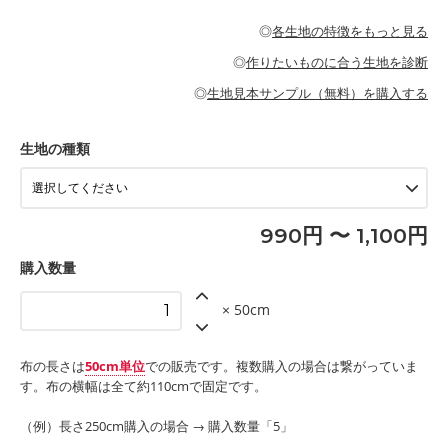
・パジャマなどの寝具
・ギャザーが多いワンピース
・シャツ、ワンピース、チュニック、イージーパンツなどの大人
・シャツなどの大人服
がないので、ボトムスやタックスカートに向いています。
当店のキャンバス生地は、11号帆布相当の厚みです。 丈夫で高い
服
◎
各生地の特徴をもっと見る
・スカート、甚平などの子ども服
もっと詳しく見る
耐久性があります。トートバッグ・ポーチ・ペンケースなどの布
もっと詳しく見る
・スカート、ワンピース、ブラウス、パンツなどの子ども服
・レッスンバッグ、上履き袋などの通園通学グッズ
小物、インテリア用品に向いています。
◎
作りたいものに合う生地を診断
・布団カバーなどの寝具
もっと詳しく見る
・トートバッグ
・甚平、浴衣など
・カーテン、エプロン、テーブルクロスなどの暮らしのアイテム
・トートバッグ
◎
生地見本サンプル（無料）を購入する
・パンツ、タックスカートなどのボトムス
・ポーチ、ペンケースなどの布小物
もっと詳しく見る
・インテリア用品
もっと詳しく見る
・工作用エプロン
生地の種類
もっと詳しく見る
990円 〜 1,100円
購入数量
× 50cm
布の長さは
50cm単位
での販売です。複数購入の場合は繋がっていま
す。布の横幅は全て約110cmで固定です。
（例）長さ250cm購入の場合 → 購入数量「5」