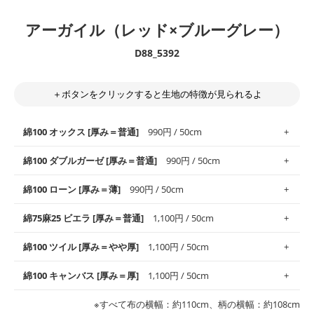
アーガイル（レッド×ブルーグレー）
D88_5392
＋ボタンをクリックすると生地の特徴が見られるよ
綿100 オックス [厚み＝普通]
990円 / 50cm
綿100 ダブルガーゼ [厚み＝普通]
990円 / 50cm
使いやすさNo.1！しなやかさと適度な張りを併せ持ち、通気性の
綿100 ローン [厚み＝薄]
990円 / 50cm
高さがオックス生地の特徴です。当サイトのオックス生地は、
や
や薄手
のものを使用しており、とても縫いやすいため、布小物全
柔らかくふんわりとした肌触りが特徴です。ベビー用品やハンカ
綿75麻25 ビエラ [厚み＝普通]
1,100円 / 50cm
般にお使いいただけます。
チなど直接肌に触れるアイテムに最適です。高い吸湿性・通気性
も備え、お手入れも簡単なのでオールシーズンで活躍してくれま
上質で薄手の平織りの生地です。軽やかさとなめらかな手触りの
綿100 ツイル [厚み＝やや厚]
1,100円 / 50cm
※レッスンバッグ、上履き袋などの通園通学グッズにはツイル生
す。
良さが魅力。透け感があるので、涼しげなトップスなどに最適で
地がオススメです。
す。
コットン75％リネン25％の当店のビエラ生地は、オックス生地よ
綿100 キャンバス [厚み＝厚]
1,100円 / 50cm
・スタイ、おくるみなどのベビーグッズ
りもふんわりとした柔らかい質感と適度な落ち感を感じられるの
・巾着袋、インテリア小物、2枚仕立てのバッグ、ポーチなどの
・マスク、ハンカチなどの布小物
・ハンカチ、夏マスク、スカーフなどの身に着ける小物
が特徴です。
布小物
綾織りの生地です。しっかりとした張りと厚みがありながらも柔
・ブラウス、チュニック、ワンピースなどの洋服
※すべて布の横幅：約110cm、柄の横幅：約108cm
・ブラウス、シャツ、チュニックなどのトップス
・布団カバーなどの寝具、カーテン
らかいのが特徴です。生地の厚みは中厚手です。1枚でも透け感