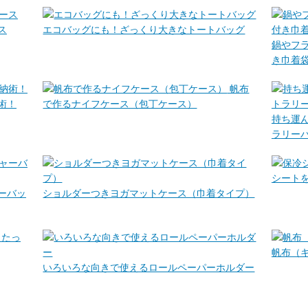
ス
エコバッグにも！ざっくり大きなトートバッグ
鍋やフ
き巾着
帆布
術！
で作るナイフケース（包丁ケース）
持ち運
ラリー
シート
ーバッ
ショルダーつきヨガマットケース（巾着タイプ）
たっ
帆布（
いろいろな向きで使えるロールペーパーホルダー