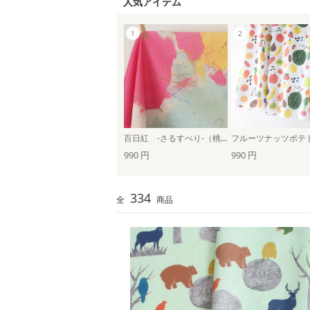
人気アイテム
百日紅 -さるすべり-（桃色）
990 円
990 円
334
全
商品