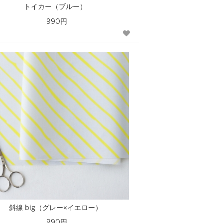
トイカー（ブルー）
990円
斜線 big（グレー×イエロー）
990円