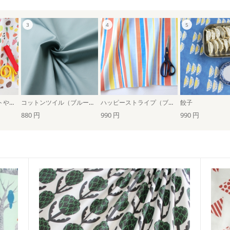
フルーツナッツポテトやさい big（ホワイト）
コットンツイル（ブルーグレー・無地）
ハッピーストライプ（ブルー＆オレンジ）
餃子
880 円
990 円
990 円