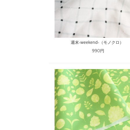
週末-weekend-（モノクロ）
990円