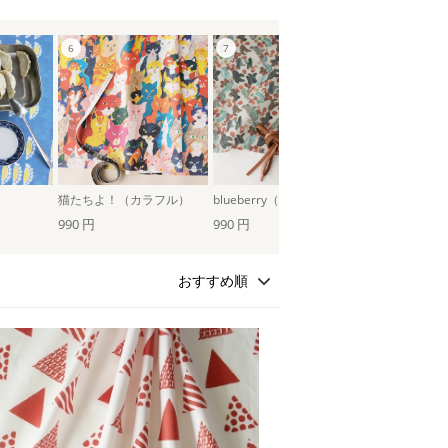
猫たちよ！（カラフル）
blueberry（レッド）
990 円
990 円
990 円