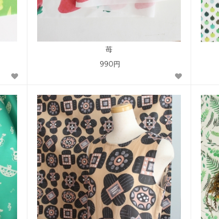
）
苺
990円