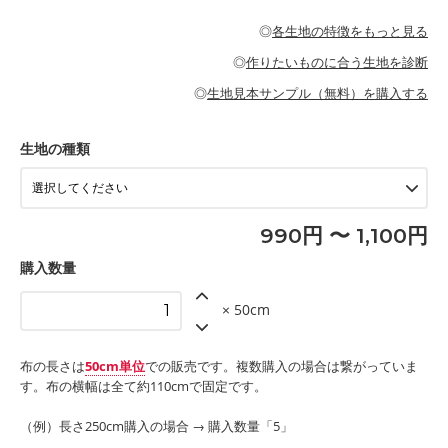
・パジャマなどの寝具
・ギャザーが多いワンピース
・シャツ、ワンピース、チュニック、イージーパンツなどの大人
・シャツなどの大人服
がないので、ボトムスやタックスカートに向いています。
当店のキャンバス生地は、11号帆布相当の厚みです。 丈夫で高い
服
◎
各生地の特徴をもっと見る
・スカート、甚平などの子ども服
もっと詳しく見る
耐久性があります。トートバッグ・ポーチ・ペンケースなどの布
もっと詳しく見る
・スカート、ワンピース、ブラウス、パンツなどの子ども服
・レッスンバッグ、上履き袋などの通園通学グッズ
小物、インテリア用品に向いています。
◎
作りたいものに合う生地を診断
・布団カバーなどの寝具
もっと詳しく見る
・トートバッグ
・甚平、浴衣など
・カーテン、エプロン、テーブルクロスなどの暮らしのアイテム
・トートバッグ
◎
生地見本サンプル（無料）を購入する
・パンツ、タックスカートなどのボトムス
・ポーチ、ペンケースなどの布小物
もっと詳しく見る
・インテリア用品
もっと詳しく見る
・工作用エプロン
生地の種類
もっと詳しく見る
990円 〜 1,100円
購入数量
× 50cm
布の長さは
50cm単位
での販売です。複数購入の場合は繋がっていま
す。布の横幅は全て約110cmで固定です。
（例）長さ250cm購入の場合 → 購入数量「5」