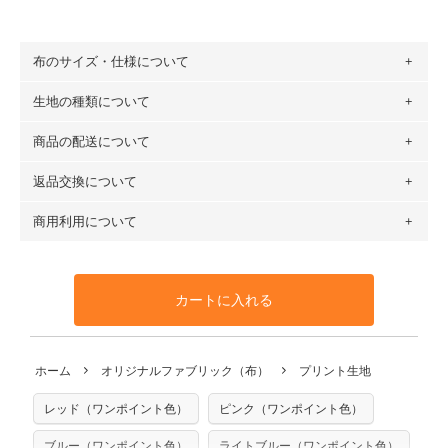
布のサイズ・仕様について
生地の種類について
布の長さは50cm単位での販売になります。
（例）150cm購入の場合 → 購入数量「3」、350cm購入の
商品の配送について
・現在、すべてのデザインのプリントに使用している生地は
場合 → 購入数量「7」
６種類です。素材は100％コットン（オックス）・100％コ
返品交換について
・ネコポスでの配送は、布は2mまで型紙は2個までとなりま
ットン（ダブルガーゼ）・100％コットン（ローン）・コッ
す（一部例外有り）それ以上の場合は、ネコポスを選択して
トンリネン（ビエラ織）・100％コットン（ツイル）・
商用利用について
・布はご注文後に注文数量のみをプリントするため、
購入後
も送料の表示が600円となり宅急便での配送となります。
100％コットン（キャンバス・11号帆布）です。
の返品および交換は承ることができません
。購入時には商品
・受注生産（印刷後発送）のため、通常2～3営業日での発送
◎
各生地の詳細を見る
・当サイトで販売している生地は、すべて商用利用可能で
や用尺をお間違えのないようお願いします。思っていた色味
となります。
◎
生地見本サンプル（無料）を購入する
す。ハンドメイドサイトなどでの販売用アイテムの製作にご
と違う、などの理由での返品は承れません。予めご了承くだ
※万が一、検品時に不備が見つかった場合は、4～5営業日後
カートに入れる
利用いただけます。「nunocoto fabric使用」といった記載
さい。
の発送となる場合がございます。
も不要です。（製品化した際に起こる全ての問題、クレーム
※土日祝は営業日に含まれません。
につきましては当店及びnunocoto fabricは一切の責任を負
返品・交換対象の基準について詳しくは
こちら
※配送日のご指定は承れません。出来上がり次第、順次発送
ホーム
オリジナルファブリック（布）
プリント生地
※カットを希望の方は備考欄に「50cmずつカット希望」など
いませんのでご了承ください）
いたします。
ご記載ください（50cm単位でのカットのみ）
※有料型紙（ホームソーイング型紙シリーズ）および柄がえ
レッド（ワンポイント色）
ピンク（ワンポイント色）
プリント布の仕様について
らべるキットに付属された型紙は商用利用できませんのでご
もっと詳しく見る
注意ください。型紙自体の転用・販売および型紙を使用して
ブルー（ワンポイント色）
ライトブルー（ワンポイント色）