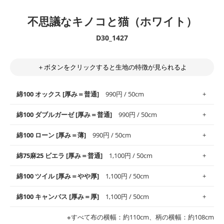
不思議なキノコと猫（ホワイト）
D30_1427
＋ボタンをクリックすると生地の特徴が見られるよ
綿100 オックス [厚み＝普通]
990円 / 50cm
綿100 ダブルガーゼ [厚み＝普通]
990円 / 50cm
使いやすさNo.1！しなやかさと適度な張りを併せ持ち、通気性の
綿100 ローン [厚み＝薄]
990円 / 50cm
高さがオックス生地の特徴です。当サイトのオックス生地は、
や
や薄手
のものを使用しており、とても縫いやすいため、布小物全
柔らかくふんわりとした肌触りが特徴です。ベビー用品やハンカ
綿75麻25 ビエラ [厚み＝普通]
1,100円 / 50cm
般にお使いいただけます。
チなど直接肌に触れるアイテムに最適です。高い吸湿性・通気性
も備え、お手入れも簡単なのでオールシーズンで活躍してくれま
上質で薄手の平織りの生地です。軽やかさとなめらかな手触りの
綿100 ツイル [厚み＝やや厚]
1,100円 / 50cm
※レッスンバッグ、上履き袋などの通園通学グッズにはツイル生
す。
良さが魅力。透け感があるので、涼しげなトップスなどに最適で
地がオススメです。
す。
コットン75％リネン25％の当店のビエラ生地は、オックス生地よ
綿100 キャンバス [厚み＝厚]
1,100円 / 50cm
・スタイ、おくるみなどのベビーグッズ
りもふんわりとした柔らかい質感と適度な落ち感を感じられるの
・巾着袋、インテリア小物、2枚仕立てのバッグ、ポーチなどの
・マスク、ハンカチなどの布小物
・ハンカチ、夏マスク、スカーフなどの身に着ける小物
が特徴です。
布小物
綾織りの生地です。しっかりとした張りと厚みがありながらも柔
・ブラウス、チュニック、ワンピースなどの洋服
※すべて布の横幅：約110cm、柄の横幅：約108cm
・ブラウス、シャツ、チュニックなどのトップス
・布団カバーなどの寝具、カーテン
らかいのが特徴です。生地の厚みは中厚手です。1枚でも透け感