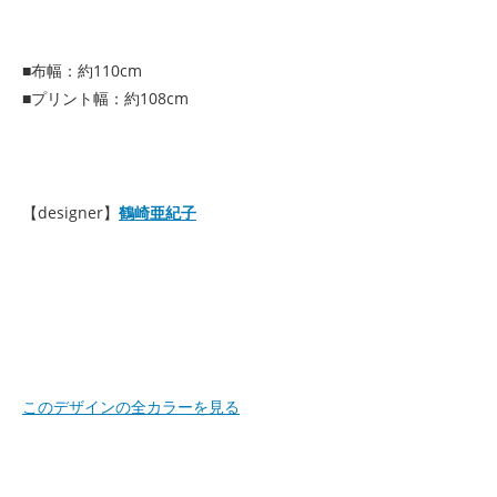
■布幅：約110cm
■プリント幅：約108cm
【designer】
鶴崎亜紀子
このデザインの全カラーを見る