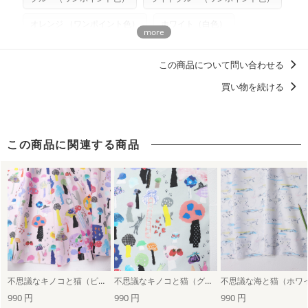
製作したものの販売も禁止とさせていただいております。
オレンジ （ワンポイント色）
ホワイト（白色）
商用利用についての詳細はこちら
パープル （ワンポイント色）
カラフル（多色）
この商品について問い合わせる
動物・恐竜
ねこ（猫）
野菜
キノコ
買い物を続ける
自然・宇宙・建物
大柄
柄の向き１方向
柄の向き上下左右（総柄）
ポップ
鶴崎亜紀子
この商品に関連する商品
ディティールに「惚れる。」デザイン
アウトドアグッズ・キャンプギアを自作しよう！
甚平におすすめの柄・デザイン
不思議なキノコと猫（ピンク）
不思議なキノコと猫（グレー）
990 円
990 円
990 円