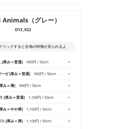
Fi Animals（グレー）
D13_922
クリックすると生地の特徴が見られるよ
ス [厚み＝普通]
990円 / 50cm
ガーゼ [厚み＝普通]
990円 / 50cm
.1！しなやかさと適度な張りを併せ持ち、
[厚み＝薄]
990円 / 50cm
がオックス生地の特徴です。当サイトのオ
、
やや薄手
のものを使用しており、とても
わりとした肌触りが特徴です。ベビー用品
ラ [厚み＝普通]
1,100円 / 50cm
め、布小物全般にお使いいただけます。
ど直接肌に触れるアイテムに最適です。高
気性も備え、お手入れも簡単なのでオール
平織りの生地です。軽やかさとなめらかな
 [厚み＝やや厚]
1,100円 / 50cm
ッグ、上履き袋などの通園通学グッズには
躍してくれます。
が魅力。透け感があるので、涼しげなトッ
オススメです。
適です。
リネン25％の当店のビエラ生地は、オック
バス [厚み＝厚]
1,100円 / 50cm
くるみなどのベビーグッズ
ふんわりとした柔らかい質感と適度な落ち
ンテリア小物、2枚仕立てのバッグ、ポーチ
ンカチなどの布小物
夏マスク、スカーフなどの身に着ける小物