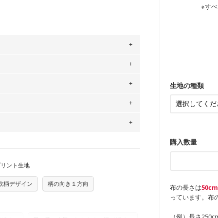
感を感じられ
などの布小物
綾織りの生地
・ブラウス、
※すべ
・ブラウス、
・布団カバー
がらも柔らか
・パジャマな
・ギャザーが
・シャツ、ワ
・シャツなど
す。1枚でも
当店のキャンバ
どの大人服
・スカート、
トに向いてい
もっと詳しく
夫で高い耐久
もっと詳しく
・スカート、
ンケースなど
も服
もっと詳しく
・レッスンバ
す。
・布団カバー
・トートバッ
・甚平、浴衣
・カーテン、
。
・トートバッ
アイテム
・ポーチ、ペ
」、350cm購入の場合 → 購入数量「7」
もっと詳しく
・パンツ、タ
・インテリア
生地の種類
用している生地は６種類です。素材は
・工作用エプ
ットン（ダブルガーゼ）・100％コットン（ロ
もっと詳しく
は2個までとなります（一部例外有り）それ
0％コットン（ツイル）・100％コットン
もっと詳しく
の表示が600円となり宅急便での配送とな
するため、
購入後の返品および交換は承る
をお間違えのないようお願いします。思っ
～3営業日での発送となります。
購入数量
商用利用可能です。ハンドメイドサイトな
承れません。予めご了承ください。
は、4～5営業日後の発送となる場合がござ
す。「nunocoto fabric使用」といっ
プリント生地
る全ての問題、クレームにつきましては当
ちら
任を負いませんのでご了承ください）
り次第、順次発送いたします。
欧柄デザイン
柄の向き１方向
つカット希望」などご記載ください（50cm
ズ）および柄がえらべるキットに付属された
布の長さは
50c
っています。布の
さい。型紙自体の転用・販売および型紙を
ていただいております。
る
（例）長さ250c