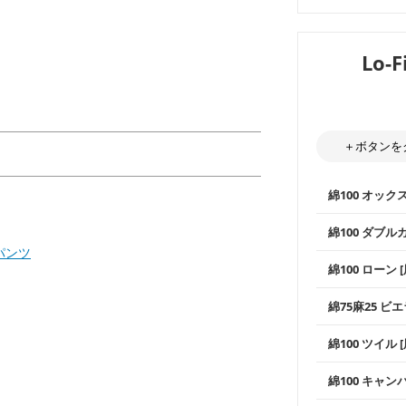
Lo-
＋ボタンを
綿100 オック
綿100 ダブル
パンツ
使いやすさNo
綿100 ローン 
通気性の高さ
ックス生地は
柔らかくふん
綿75麻25 ビエ
縫いやすいた
やハンカチな
い吸湿性・通
上質で薄手の
綿100 ツイル
※レッスンバ
シーズンで活
手触りの良さ
ツイル生地が
プスなどに最
コットン75％
綿100 キャン
・スタイ、お
ス生地よりも
・巾着袋、イ
・マスク、ハ
・ハンカチ、