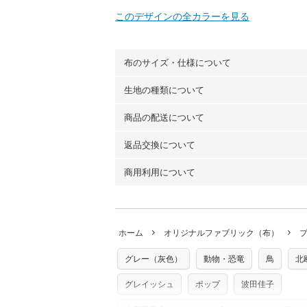
このデザインの全カラーを見る
布のサイズ・仕様について
生地の種類について
布の長さは50cm単位での販売になります
（例）150cm購入の場合 → 購入数量「3
商品の配送について
・現在、すべてのデザインのプリントに使
100％コットン（オックス）・100％コ
返品交換について
・ネコポスでの配送は、布は2mまで型紙
ーン）・コットンリネン（ビエラ織）・10
以上の場合は、ネコポスを選択しても送料
（キャンバス・11号帆布）です。
商用利用について
・布はご注文後に注文数量のみをプリント
ります。
◎
各生地の詳細を見る
ことができません
。購入時には商品や用尺
・受注生産（印刷後発送）のため、通常2
◎
生地見本サンプル（無料）を購入する
・当サイトで販売している生地は、すべて
ていた色味と違う、などの理由での返品は
※万が一、検品時に不備が見つかった場合
どでの販売用アイテムの製作にご利用いただけま
います。
ホーム
オリジナルファブリック（布）
た記載も不要です。（製品化した際に起こ
返品・交換対象の基準について詳しくは
こ
※土日祝は営業日に含まれません。
店及びnunocoto fabricは一切の責
※配送日のご指定は承れません。出来上が
グレー（灰色）
動物・恐竜
鳥
北
※カットを希望の方は備考欄に「50cmず
※有料型紙（ホームソーイング型紙シリー
単位でのカットのみ）
型紙は商用利用できませんのでご注意くだ
グレイッシュ
ポップ
波田佳子
プリント布の仕様について
使用して製作したものの販売も禁止とさせ
もっと詳しく見