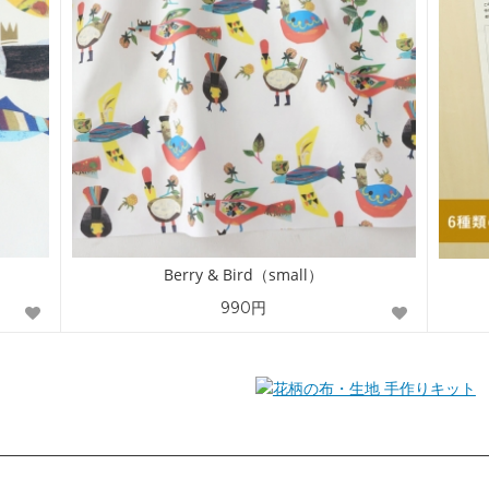
Berry & Bird（small）
990円
手作りキット