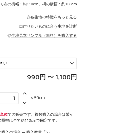
るのが特徴です。
です。しっかりとした張りと厚みがありな
チュニック、ワンピースなどの洋服
て布の横幅：約110cm、柄の横幅：約108cm
シャツ、チュニックなどのトップス
などの寝具、カーテン
いのが特徴です。生地の厚みは中厚手で
どの寝具
多いワンピース
ンピース、チュニック、イージーパンツな
の大人服
透け感がないので、ボトムスやタックスカー
ス生地は、11号帆布相当の厚みです。 丈
◎
各生地の特徴をもっと見る
甚平などの子ども服
ます。
見る
性があります。トートバッグ・ポーチ・ペ
見る
ワンピース、ブラウス、パンツなどの子ど
の布小物、インテリア用品に向いていま
◎
作りたいものに合う生地を診断
見る
ッグ、上履き袋などの通園通学グッズ
などの寝具
グ
◎
生地見本サンプル（無料）を購入する
など
エプロン、テーブルクロスなどの暮らしの
グ
ンケースなどの布小物
見る
ックスカートなどのボトムス
用品
ロン
見る
見る
990円 〜 1,100円
× 50cm
m単位
での販売です。複数購入の場合は繋が
横幅は全て約110cmで固定です。
m購入の場合 → 購入数量「5」