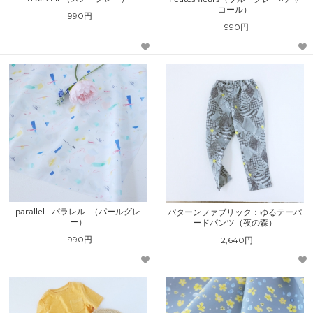
コール）
990円
990円
parallel - パラレル -（パールグレ
パターンファブリック：ゆるテーパ
ー）
ードパンツ（夜の森）
990円
2,640円