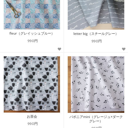
fleur（グレイッシュブルー）
letter big（スチールグレー）
990円
990円
お茶会
パボニアmini（グレージュ×ダーク
グレー）
990円