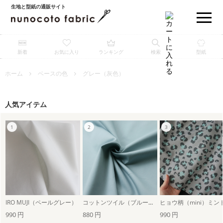
生地と型紙の通販サイト
新着
お気に入り
ランキング
検索
型紙
ホーム
ベースの色
グレー（灰色）
人気アイテム
IRO MUJI（ペールグレー）
コットンツイル（ブルーグレー・無地）
990 円
880 円
990 円