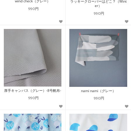
wind check（グレー）
ラッキークローバーはどこ？（Wint
er）
990円
990円
厚手キャンバス（グレー）-8号帆布-
nami nami（グレー）
990円
990円