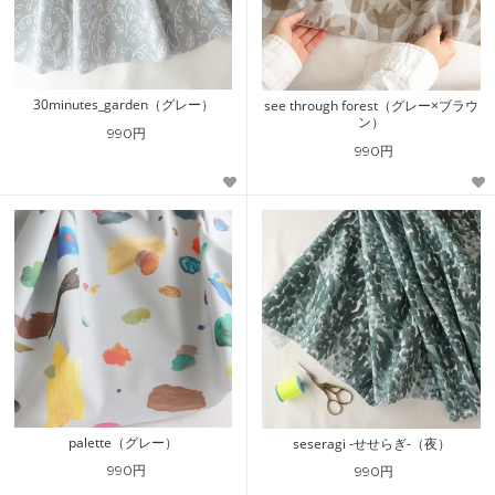
30minutes_garden（グレー）
see through forest（グレー×ブラウ
ン）
990円
990円
palette（グレー）
seseragi -せせらぎ-（夜）
990円
990円