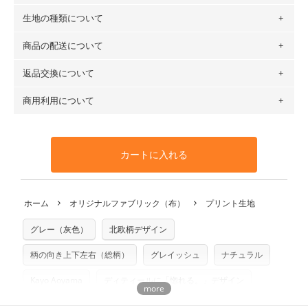
生地の種類について
布の長さは50cm単位での販売になります。
（例）150cm購入の場合 → 購入数量「3」、350cm購入の
商品の配送について
・現在、すべてのデザインのプリントに使用している生地は
場合 → 購入数量「7」
６種類です。素材は100％コットン（オックス）・100％コ
返品交換について
・ネコポスでの配送は、布は2mまで型紙は2個までとなりま
ットン（ダブルガーゼ）・100％コットン（ローン）・コッ
す（一部例外有り）それ以上の場合は、ネコポスを選択して
トンリネン（ビエラ織）・100％コットン（ツイル）・
商用利用について
・布はご注文後に注文数量のみをプリントするため、
購入後
も送料の表示が600円となり宅急便での配送となります。
100％コットン（キャンバス・11号帆布）です。
の返品および交換は承ることができません
。購入時には商品
・受注生産（印刷後発送）のため、通常2～3営業日での発送
◎
各生地の詳細を見る
・当サイトで販売している生地は、すべて商用利用可能で
や用尺をお間違えのないようお願いします。思っていた色味
となります。
◎
生地見本サンプル（無料）を購入する
す。ハンドメイドサイトなどでの販売用アイテムの製作にご
と違う、などの理由での返品は承れません。予めご了承くだ
※万が一、検品時に不備が見つかった場合は、4～5営業日後
カートに入れる
利用いただけます。「nunocoto fabric使用」といった記載
さい。
の発送となる場合がございます。
も不要です。（製品化した際に起こる全ての問題、クレーム
※土日祝は営業日に含まれません。
につきましては当店及びnunocoto fabricは一切の責任を負
返品・交換対象の基準について詳しくは
こちら
※配送日のご指定は承れません。出来上がり次第、順次発送
ホーム
オリジナルファブリック（布）
プリント生地
※カットを希望の方は備考欄に「50cmずつカット希望」など
いませんのでご了承ください）
いたします。
ご記載ください（50cm単位でのカットのみ）
※有料型紙（ホームソーイング型紙シリーズ）および柄がえ
グレー（灰色）
北欧柄デザイン
プリント布の仕様について
らべるキットに付属された型紙は商用利用できませんのでご
もっと詳しく見る
注意ください。型紙自体の転用・販売および型紙を使用して
柄の向き上下左右（総柄）
グレイッシュ
ナチュラル
製作したものの販売も禁止とさせていただいております。
Kayo Aoyama
ディティールに「惚れる。」デザイン
商用利用についての詳細はこちら
洋服に仕立てたくなるデザイン