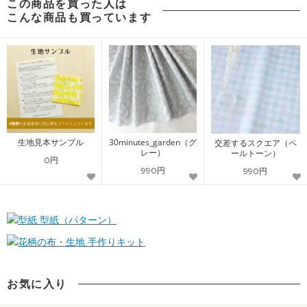
この商品を買った人は
こんな商品も買っています
生地見本サンプル
30minutes_garden（グ
交差するスクエア（ペ
レー）
ールトーン）
0円
990円
990円
型紙（パターン）
手作りキット
お気に入り