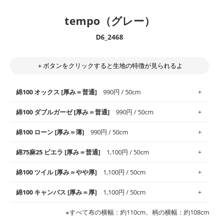
tempo（グレー）
D6_2468
＋ボタンをクリックすると生地の特徴が見られるよ
綿100 オックス [厚み＝普通]
990円 / 50cm
綿100 ダブルガーゼ [厚み＝普通]
990円 / 50cm
使いやすさNo.1！しなやかさと適度な張りを併せ持ち、通気性の
綿100 ローン [厚み＝薄]
990円 / 50cm
高さがオックス生地の特徴です。当サイトのオックス生地は、
や
や薄手
のものを使用しており、とても縫いやすいため、布小物全
柔らかくふんわりとした肌触りが特徴です。ベビー用品やハンカ
綿75麻25 ビエラ [厚み＝普通]
1,100円 / 50cm
般にお使いいただけます。
チなど直接肌に触れるアイテムに最適です。高い吸湿性・通気性
も備え、お手入れも簡単なのでオールシーズンで活躍してくれま
上質で薄手の平織りの生地です。軽やかさとなめらかな手触りの
綿100 ツイル [厚み＝やや厚]
1,100円 / 50cm
※レッスンバッグ、上履き袋などの通園通学グッズにはツイル生
す。
良さが魅力。透け感があるので、涼しげなトップスなどに最適で
地がオススメです。
す。
コットン75％リネン25％の当店のビエラ生地は、オックス生地よ
綿100 キャンバス [厚み＝厚]
1,100円 / 50cm
・スタイ、おくるみなどのベビーグッズ
りもふんわりとした柔らかい質感と適度な落ち感を感じられるの
・巾着袋、インテリア小物、2枚仕立てのバッグ、ポーチなどの
・マスク、ハンカチなどの布小物
・ハンカチ、夏マスク、スカーフなどの身に着ける小物
が特徴です。
布小物
綾織りの生地です。しっかりとした張りと厚みがありながらも柔
・ブラウス、チュニック、ワンピースなどの洋服
※すべて布の横幅：約110cm、柄の横幅：約108cm
・ブラウス、シャツ、チュニックなどのトップス
・布団カバーなどの寝具、カーテン
らかいのが特徴です。生地の厚みは中厚手です。1枚でも透け感