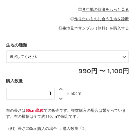
・パジャマなどの寝具
・ギャザーが多いワンピース
・シャツ、ワンピース、チュニック、イージーパンツなどの大人
・シャツなどの大人服
がないので、ボトムスやタックスカートに向いています。
当店のキャンバス生地は、11号帆布相当の厚みです。 丈夫で高い
服
◎
各生地の特徴をもっと見る
・スカート、甚平などの子ども服
もっと詳しく見る
耐久性があります。トートバッグ・ポーチ・ペンケースなどの布
もっと詳しく見る
・スカート、ワンピース、ブラウス、パンツなどの子ども服
・レッスンバッグ、上履き袋などの通園通学グッズ
小物、インテリア用品に向いています。
◎
作りたいものに合う生地を診断
・布団カバーなどの寝具
もっと詳しく見る
・トートバッグ
・甚平、浴衣など
・カーテン、エプロン、テーブルクロスなどの暮らしのアイテム
・トートバッグ
◎
生地見本サンプル（無料）を購入する
・パンツ、タックスカートなどのボトムス
・ポーチ、ペンケースなどの布小物
もっと詳しく見る
・インテリア用品
もっと詳しく見る
・工作用エプロン
生地の種類
もっと詳しく見る
990円 〜 1,100円
購入数量
× 50cm
布の長さは
50cm単位
での販売です。複数購入の場合は繋がっていま
す。布の横幅は全て約110cmで固定です。
（例）長さ250cm購入の場合 → 購入数量「5」