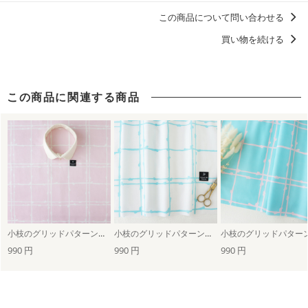
ウエノアヤ
永遠に推せる！チェック柄・ストライプ柄
この商品について問い合わせる
洋服に仕立てたくなるデザイン
買い物を続ける
ずっと好きなマイスタンダード、定番デザイン
浴衣におすすめの柄・デザイン
この商品に関連する商品
小枝のグリッドパターン（ピンク＆アイボリー）
小枝のグリッドパターン（アイボリー＆スカイブルー）
990 円
990 円
990 円