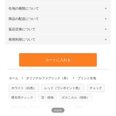
生地の種類について
布の長さは50cm単位での販売になります。
（例）150cm購入の場合 → 購入数量「3」、350cm購入の
商品の配送について
・現在、すべてのデザインのプリントに使用している生地は
場合 → 購入数量「7」
６種類です。素材は100％コットン（オックス）・100％コ
返品交換について
・ネコポスでの配送は、布は2mまで型紙は2個までとなりま
ットン（ダブルガーゼ）・100％コットン（ローン）・コッ
す（一部例外有り）それ以上の場合は、ネコポスを選択して
トンリネン（ビエラ織）・100％コットン（ツイル）・
商用利用について
・布はご注文後に注文数量のみをプリントするため、
購入後
も送料の表示が600円となり宅急便での配送となります。
100％コットン（キャンバス・11号帆布）です。
の返品および交換は承ることができません
。購入時には商品
・受注生産（印刷後発送）のため、通常2～3営業日での発送
◎
各生地の詳細を見る
・当サイトで販売している生地は、すべて商用利用可能で
や用尺をお間違えのないようお願いします。思っていた色味
となります。
◎
生地見本サンプル（無料）を購入する
す。ハンドメイドサイトなどでの販売用アイテムの製作にご
と違う、などの理由での返品は承れません。予めご了承くだ
※万が一、検品時に不備が見つかった場合は、4～5営業日後
カートに入れる
利用いただけます。「nunocoto fabric使用」といった記載
さい。
の発送となる場合がございます。
も不要です。（製品化した際に起こる全ての問題、クレーム
※土日祝は営業日に含まれません。
につきましては当店及びnunocoto fabricは一切の責任を負
返品・交換対象の基準について詳しくは
こちら
※配送日のご指定は承れません。出来上がり次第、順次発送
ホーム
オリジナルファブリック（布）
プリント生地
※カットを希望の方は備考欄に「50cmずつカット希望」など
いませんのでご了承ください）
いたします。
ご記載ください（50cm単位でのカットのみ）
※有料型紙（ホームソーイング型紙シリーズ）および柄がえ
ホワイト（白色）
レッド（ワンポイント色）
チェック
プリント布の仕様について
らべるキットに付属された型紙は商用利用できませんのでご
もっと詳しく見る
注意ください。型紙自体の転用・販売および型紙を使用して
暖色系チェック
花・植物
ボタニカル（植物）
製作したものの販売も禁止とさせていただいております。
幾何学模様・アート
柄の向き上下左右（総柄）
商用利用についての詳細はこちら