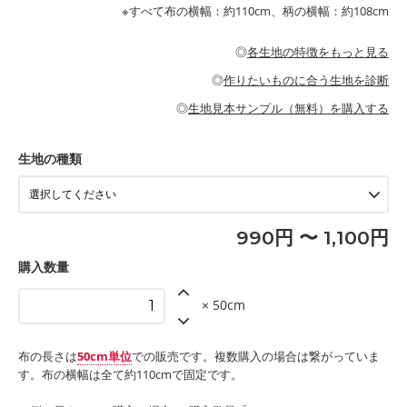
が特徴です。
布小物
綾織りの生地です。しっかりとした張りと厚みがありながらも柔
・ブラウス、チュニック、ワンピースなどの洋服
※すべて布の横幅：約110cm、柄の横幅：約108cm
・ブラウス、シャツ、チュニックなどのトップス
・布団カバーなどの寝具、カーテン
らかいのが特徴です。生地の厚みは中厚手です。1枚でも透け感
・パジャマなどの寝具
・ギャザーが多いワンピース
・シャツ、ワンピース、チュニック、イージーパンツなどの大人
・シャツなどの大人服
がないので、ボトムスやタックスカートに向いています。
当店のキャンバス生地は、11号帆布相当の厚みです。 丈夫で高い
服
◎
各生地の特徴をもっと見る
・スカート、甚平などの子ども服
もっと詳しく見る
耐久性があります。トートバッグ・ポーチ・ペンケースなどの布
もっと詳しく見る
・スカート、ワンピース、ブラウス、パンツなどの子ども服
・レッスンバッグ、上履き袋などの通園通学グッズ
小物、インテリア用品に向いています。
◎
作りたいものに合う生地を診断
・布団カバーなどの寝具
もっと詳しく見る
・トートバッグ
・甚平、浴衣など
・カーテン、エプロン、テーブルクロスなどの暮らしのアイテム
・トートバッグ
◎
生地見本サンプル（無料）を購入する
・パンツ、タックスカートなどのボトムス
・ポーチ、ペンケースなどの布小物
もっと詳しく見る
・インテリア用品
もっと詳しく見る
・工作用エプロン
生地の種類
もっと詳しく見る
990円 〜 1,100円
購入数量
× 50cm
布の長さは
50cm単位
での販売です。複数購入の場合は繋がっていま
す。布の横幅は全て約110cmで固定です。