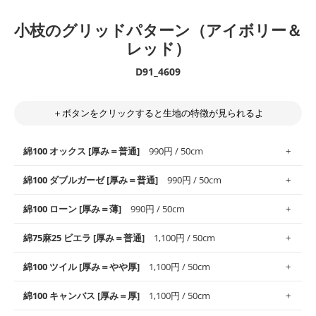
小枝のグリッドパターン（アイボリー＆
レッド）
D91_4609
＋ボタンをクリックすると生地の特徴が見られるよ
綿100 オックス [厚み＝普通]
990円 / 50cm
綿100 ダブルガーゼ [厚み＝普通]
990円 / 50cm
使いやすさNo.1！しなやかさと適度な張りを併せ持ち、通気性の
綿100 ローン [厚み＝薄]
990円 / 50cm
高さがオックス生地の特徴です。当サイトのオックス生地は、
や
や薄手
のものを使用しており、とても縫いやすいため、布小物全
柔らかくふんわりとした肌触りが特徴です。ベビー用品やハンカ
綿75麻25 ビエラ [厚み＝普通]
1,100円 / 50cm
般にお使いいただけます。
チなど直接肌に触れるアイテムに最適です。高い吸湿性・通気性
も備え、お手入れも簡単なのでオールシーズンで活躍してくれま
上質で薄手の平織りの生地です。軽やかさとなめらかな手触りの
綿100 ツイル [厚み＝やや厚]
1,100円 / 50cm
※レッスンバッグ、上履き袋などの通園通学グッズにはツイル生
す。
良さが魅力。透け感があるので、涼しげなトップスなどに最適で
地がオススメです。
す。
コットン75％リネン25％の当店のビエラ生地は、オックス生地よ
綿100 キャンバス [厚み＝厚]
1,100円 / 50cm
・スタイ、おくるみなどのベビーグッズ
りもふんわりとした柔らかい質感と適度な落ち感を感じられるの
・巾着袋、インテリア小物、2枚仕立てのバッグ、ポーチなどの
・マスク、ハンカチなどの布小物
・ハンカチ、夏マスク、スカーフなどの身に着ける小物