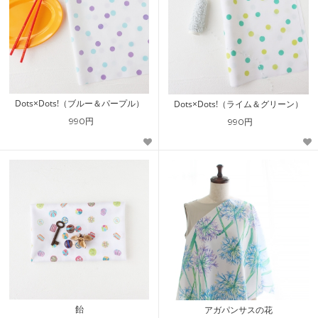
Dots×Dots!（ブルー＆パープル）
Dots×Dots!（ライム＆グリーン）
990円
990円
飴
アガパンサスの花