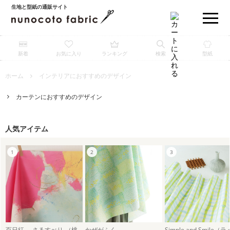
生地と型紙の通販サイト
新着
お気に入り
ランキング
検索
型紙
ホーム
インテリアにおすすめのデザイン
カーテンにおすすめのデザイン
人気アイテム
百日紅 -さるすべり-（桃色）
かぜがふく