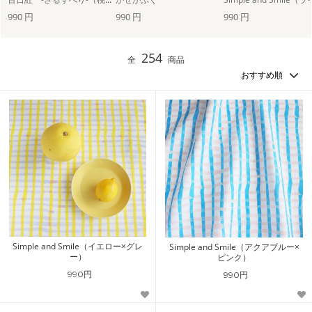
990 円
990 円
990 円
254
全
商品
Simple and Smile（イエロー×グレ
Simple and Smile（アクアブルー×
ー）
ピンク）
990円
990円