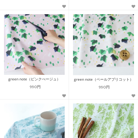
green note（ピンクべージュ）
green note（ペールアプリコット）
990円
990円