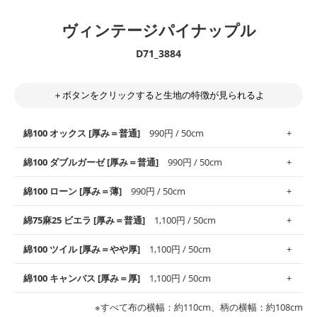
ヴィンテージパイナップル
D71_3884
＋ボタンをクリックすると生地の特徴が見られるよ
綿100 オックス [厚み＝普通]
990円 / 50cm
綿100 ダブルガーゼ [厚み＝普通]
990円 / 50cm
使いやすさNo.1！しなやかさと適度な張りを併せ持ち、通気性の
綿100 ローン [厚み＝薄]
990円 / 50cm
高さがオックス生地の特徴です。当サイトのオックス生地は、
や
や薄手
のものを使用しており、とても縫いやすいため、布小物全
柔らかくふんわりとした肌触りが特徴です。ベビー用品やハンカ
綿75麻25 ビエラ [厚み＝普通]
1,100円 / 50cm
般にお使いいただけます。
チなど直接肌に触れるアイテムに最適です。高い吸湿性・通気性
も備え、お手入れも簡単なのでオールシーズンで活躍してくれま
上質で薄手の平織りの生地です。軽やかさとなめらかな手触りの
綿100 ツイル [厚み＝やや厚]
1,100円 / 50cm
※レッスンバッグ、上履き袋などの通園通学グッズにはツイル生
す。
良さが魅力。透け感があるので、涼しげなトップスなどに最適で
地がオススメです。
す。
コットン75％リネン25％の当店のビエラ生地は、オックス生地よ
綿100 キャンバス [厚み＝厚]
1,100円 / 50cm
・スタイ、おくるみなどのベビーグッズ
りもふんわりとした柔らかい質感と適度な落ち感を感じられるの
・巾着袋、インテリア小物、2枚仕立てのバッグ、ポーチなどの
・マスク、ハンカチなどの布小物
・ハンカチ、夏マスク、スカーフなどの身に着ける小物
が特徴です。
布小物
綾織りの生地です。しっかりとした張りと厚みがありながらも柔
・ブラウス、チュニック、ワンピースなどの洋服
※すべて布の横幅：約110cm、柄の横幅：約108cm
・ブラウス、シャツ、チュニックなどのトップス
・布団カバーなどの寝具、カーテン
らかいのが特徴です。生地の厚みは中厚手です。1枚でも透け感