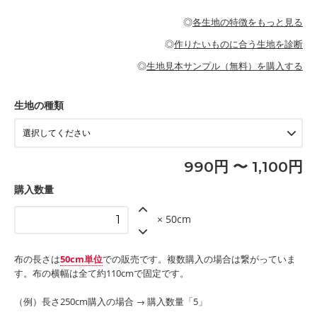
・パジャマなどの寝具
・ギャザーが多いワンピース
・シャツ、ワンピース、チュニック、イージーパンツなどの大人
・シャツなどの大人服
がないので、ボトムスやタックスカートに向いています。
当店のキャンバス生地は、11号帆布相当の厚みです。 丈夫で高い
服
◎
各生地の特徴をもっと見る
・スカート、甚平などの子ども服
もっと詳しく見る
耐久性があります。トートバッグ・ポーチ・ペンケースなどの布
もっと詳しく見る
・スカート、ワンピース、ブラウス、パンツなどの子ども服
・レッスンバッグ、上履き袋などの通園通学グッズ
小物、インテリア用品に向いています。
◎
作りたいものに合う生地を診断
・布団カバーなどの寝具
もっと詳しく見る
・トートバッグ
・甚平、浴衣など
・カーテン、エプロン、テーブルクロスなどの暮らしのアイテム
・トートバッグ
◎
生地見本サンプル（無料）を購入する
・パンツ、タックスカートなどのボトムス
・ポーチ、ペンケースなどの布小物
もっと詳しく見る
・インテリア用品
もっと詳しく見る
・工作用エプロン
生地の種類
もっと詳しく見る
990円 〜 1,100円
購入数量
× 50cm
布の長さは
50cm単位
での販売です。複数購入の場合は繋がっていま
す。布の横幅は全て約110cmで固定です。
（例）長さ250cm購入の場合 → 購入数量「5」