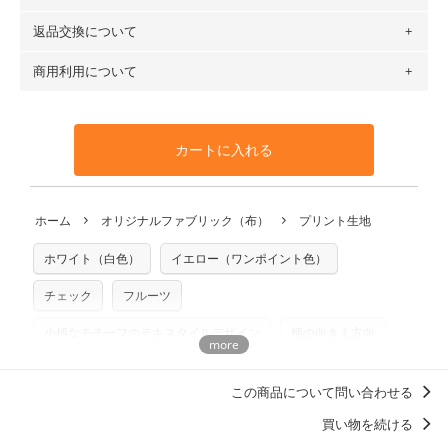
場合 → 購入数量「7」
６種類です。素材は100％コットン（オックス）・100％コ
返品交換について
・ネコポスでの配送は、布は2mまで型紙は2個までとなりま
ットン（ダブルガーゼ）・100％コットン（ローン）・コッ
す（一部例外有り）それ以上の場合は、ネコポスを選択して
トンリネン（ビエラ織）・100％コットン（ツイル）・
商用利用について
・布はご注文後に注文数量のみをプリントするため、
購入後
も送料の表示が600円となり宅急便での配送となります。
100％コットン（キャンバス・11号帆布）です。
の返品および交換は承ることができません
。購入時には商品
・受注生産（印刷後発送）のため、通常2～3営業日での発送
◎
各生地の詳細を見る
・当サイトで販売している生地は、すべて商用利用可能で
や用尺をお間違えのないようお願いします。思っていた色味
となります。
◎
生地見本サンプル（無料）を購入する
す。ハンドメイドサイトなどでの販売用アイテムの製作にご
と違う、などの理由での返品は承れません。予めご了承くだ
※万が一、検品時に不備が見つかった場合は、4～5営業日後
カートに入れる
利用いただけます。「nunocoto fabric使用」といった記載
さい。
の発送となる場合がございます。
も不要です。（製品化した際に起こる全ての問題、クレーム
※土日祝は営業日に含まれません。
につきましては当店及びnunocoto fabricは一切の責任を負
返品・交換対象の基準について詳しくは
こちら
※配送日のご指定は承れません。出来上がり次第、順次発送
ホーム
オリジナルファブリック（布）
プリント生地
※カットを希望の方は備考欄に「50cmずつカット希望」など
いませんのでご了承ください）
いたします。
ご記載ください（50cm単位でのカットのみ）
※有料型紙（ホームソーイング型紙シリーズ）および柄がえ
ホワイト（白色）
イエロー（ワンポイント色）
プリント布の仕様について
らべるキットに付属された型紙は商用利用できませんのでご
もっと詳しく見る
注意ください。型紙自体の転用・販売および型紙を使用して
チェック
フルーツ
製作したものの販売も禁止とさせていただいております。
小柄なモチーフのテキスタイルデザイン
柄の向き１方向
商用利用についての詳細はこちら
木村仁美
甚平におすすめの柄・デザイン
この商品について問い合わせる
ミッドセンチュリー柄
カーテンにおすすめのデザイン
買い物を続ける