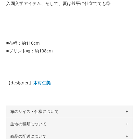
入園入学アイテム、そして、夏は甚平に仕立てても◎
■布幅：約110cm
■プリント幅：約108cm
【designer】
木村仁美
布のサイズ・仕様について
生地の種類について
布の長さは50cm単位での販売になります。
（例）150cm購入の場合 → 購入数量「3」、350cm購入の
商品の配送について
・現在、すべてのデザインのプリントに使用している生地は