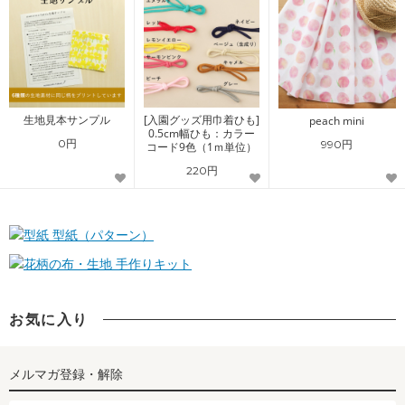
生地見本サンプル
[入園グッズ用巾着ひも]
peach mini
0.5cm幅ひも：カラー
0円
990円
コード9色（1ｍ単位）
220円
型紙（パターン）
手作りキット
お気に入り
メルマガ登録・解除