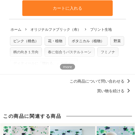
となります。
◎
生地見本サンプル（無料）を購入する
す。ハンドメイドサイトなどでの販売用アイテムの製作にご
と違う、などの理由での返品は承れません。予めご了承くだ
※万が一、検品時に不備が見つかった場合は、4～5営業日後
カートに入れる
利用いただけます。「nunocoto fabric使用」といった記載
さい。
の発送となる場合がございます。
も不要です。（製品化した際に起こる全ての問題、クレーム
※土日祝は営業日に含まれません。
につきましては当店及びnunocoto fabricは一切の責任を負
返品・交換対象の基準について詳しくは
こちら
※配送日のご指定は承れません。出来上がり次第、順次発送
ホーム
オリジナルファブリック（布）
プリント生地
※カットを希望の方は備考欄に「50cmずつカット希望」など
いませんのでご了承ください）
いたします。
ご記載ください（50cm単位でのカットのみ）
※有料型紙（ホームソーイング型紙シリーズ）および柄がえ
ピンク（桃色）
花・植物
ボタニカル（植物）
野菜
プリント布の仕様について
らべるキットに付属された型紙は商用利用できませんのでご
もっと詳しく見る
注意ください。型紙自体の転用・販売および型紙を使用して
柄の向き１方向
春に似合うパステルトーン
フミノナ
製作したものの販売も禁止とさせていただいております。
ディティールに「惚れる。」デザイン
商用利用についての詳細はこちら
洋服に仕立てたくなるデザイン
北欧柄
この商品について問い合わせる
カーテンにおすすめのデザイン
買い物を続ける
この商品に関連する商品