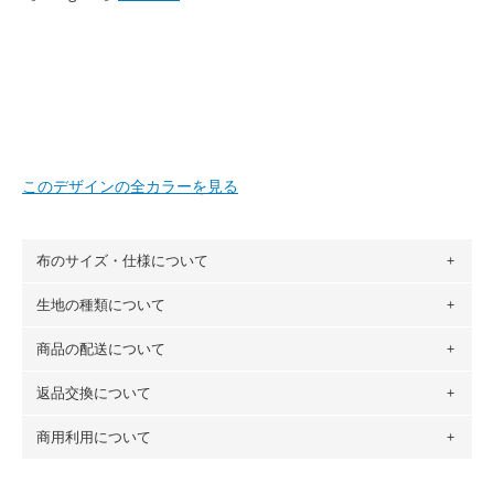
このデザインの全カラーを見る
布のサイズ・仕様について
生地の種類について
布の長さは50cm単位での販売になります。
（例）150cm購入の場合 → 購入数量「3」、350cm購入の
商品の配送について
・現在、すべてのデザインのプリントに使用している生地は
場合 → 購入数量「7」
６種類です。素材は100％コットン（オックス）・100％コ
返品交換について
・ネコポスでの配送は、布は2mまで型紙は2個までとなりま
ットン（ダブルガーゼ）・100％コットン（ローン）・コッ
す（一部例外有り）それ以上の場合は、ネコポスを選択して
トンリネン（ビエラ織）・100％コットン（ツイル）・
商用利用について
・布はご注文後に注文数量のみをプリントするため、
購入後
も送料の表示が600円となり宅急便での配送となります。
100％コットン（キャンバス・11号帆布）です。
の返品および交換は承ることができません
。購入時には商品
・受注生産（印刷後発送）のため、通常2～3営業日での発送
◎
各生地の詳細を見る
・当サイトで販売している生地は、すべて商用利用可能で
や用尺をお間違えのないようお願いします。思っていた色味