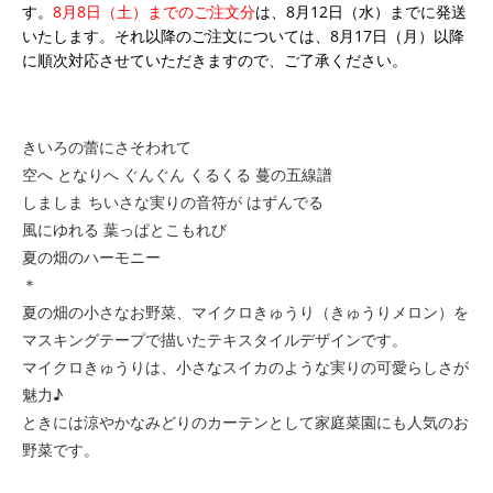
す。
8月8日（土）までのご注文分
は、8月12日（水）までに発送
いたします。それ以降のご注文については、8月17日（月）以降
に順次対応させていただきますので、ご了承ください。
きいろの蕾にさそわれて
空へ となりへ ぐんぐん くるくる 蔓の五線譜
しましま ちいさな実りの音符が はずんでる
風にゆれる 葉っぱとこもれび
夏の畑のハーモニー
＊
夏の畑の小さなお野菜、マイクロきゅうり（きゅうりメロン）を
マスキングテープで描いたテキスタイルデザインです。
マイクロきゅうりは、小さなスイカのような実りの可愛らしさが
魅力♪
ときには涼やかなみどりのカーテンとして家庭菜園にも人気のお
野菜です。