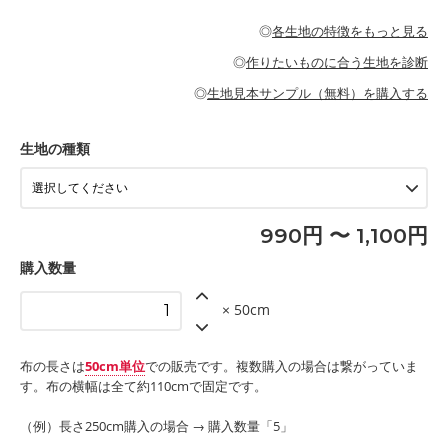
・パジャマなどの寝具
・ギャザーが多いワンピース
・シャツ、ワンピース、チュニック、イージーパンツなどの大人
・シャツなどの大人服
がないので、ボトムスやタックスカートに向いています。
当店のキャンバス生地は、11号帆布相当の厚みです。 丈夫で高い
服
◎
各生地の特徴をもっと見る
・スカート、甚平などの子ども服
もっと詳しく見る
耐久性があります。トートバッグ・ポーチ・ペンケースなどの布
もっと詳しく見る
・スカート、ワンピース、ブラウス、パンツなどの子ども服
・レッスンバッグ、上履き袋などの通園通学グッズ
小物、インテリア用品に向いています。
◎
作りたいものに合う生地を診断
・布団カバーなどの寝具
もっと詳しく見る
・トートバッグ
・甚平、浴衣など
・カーテン、エプロン、テーブルクロスなどの暮らしのアイテム
・トートバッグ
◎
生地見本サンプル（無料）を購入する
・パンツ、タックスカートなどのボトムス
・ポーチ、ペンケースなどの布小物
もっと詳しく見る
・インテリア用品
もっと詳しく見る
・工作用エプロン
生地の種類
もっと詳しく見る
990円 〜 1,100円
購入数量
× 50cm
布の長さは
50cm単位
での販売です。複数購入の場合は繋がっていま
す。布の横幅は全て約110cmで固定です。
（例）長さ250cm購入の場合 → 購入数量「5」