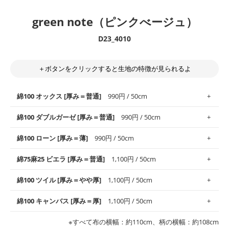
green note（ピンクべージュ）
D23_4010
＋ボタンをクリックすると生地の特徴が見られるよ
綿100 オックス [厚み＝普通]
990円 / 50cm
綿100 ダブルガーゼ [厚み＝普通]
990円 / 50cm
使いやすさNo.1！しなやかさと適度な張りを併せ持ち、通気性の
綿100 ローン [厚み＝薄]
990円 / 50cm
高さがオックス生地の特徴です。当サイトのオックス生地は、
や
や薄手
のものを使用しており、とても縫いやすいため、布小物全
柔らかくふんわりとした肌触りが特徴です。ベビー用品やハンカ
綿75麻25 ビエラ [厚み＝普通]
1,100円 / 50cm
般にお使いいただけます。
チなど直接肌に触れるアイテムに最適です。高い吸湿性・通気性
も備え、お手入れも簡単なのでオールシーズンで活躍してくれま
上質で薄手の平織りの生地です。軽やかさとなめらかな手触りの
綿100 ツイル [厚み＝やや厚]
1,100円 / 50cm
※レッスンバッグ、上履き袋などの通園通学グッズにはツイル生
す。
良さが魅力。透け感があるので、涼しげなトップスなどに最適で
地がオススメです。
す。
コットン75％リネン25％の当店のビエラ生地は、オックス生地よ
綿100 キャンバス [厚み＝厚]
1,100円 / 50cm
・スタイ、おくるみなどのベビーグッズ
りもふんわりとした柔らかい質感と適度な落ち感を感じられるの
・巾着袋、インテリア小物、2枚仕立てのバッグ、ポーチなどの
・マスク、ハンカチなどの布小物
・ハンカチ、夏マスク、スカーフなどの身に着ける小物
が特徴です。
布小物
綾織りの生地です。しっかりとした張りと厚みがありながらも柔
・ブラウス、チュニック、ワンピースなどの洋服
※すべて布の横幅：約110cm、柄の横幅：約108cm
・ブラウス、シャツ、チュニックなどのトップス
・布団カバーなどの寝具、カーテン
らかいのが特徴です。生地の厚みは中厚手です。1枚でも透け感