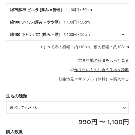
高さがオックス生地の特徴です。当サイトのオックス生地は、
や
や薄手
のものを使用しており、とても縫いやすいため、布小物全
柔らかくふんわりとした肌触りが特徴です。ベビー用品やハンカ
綿75麻25 ビエラ [厚み＝普通]
1,100円 / 50cm
般にお使いいただけます。
チなど直接肌に触れるアイテムに最適です。高い吸湿性・通気性
も備え、お手入れも簡単なのでオールシーズンで活躍してくれま
上質で薄手の平織りの生地です。軽やかさとなめらかな手触りの
綿100 ツイル [厚み＝やや厚]
1,100円 / 50cm
※レッスンバッグ、上履き袋などの通園通学グッズにはツイル生
す。
良さが魅力。透け感があるので、涼しげなトップスなどに最適で
地がオススメです。
す。
コットン75％リネン25％の当店のビエラ生地は、オックス生地よ
綿100 キャンバス [厚み＝厚]
1,100円 / 50cm
・スタイ、おくるみなどのベビーグッズ
りもふんわりとした柔らかい質感と適度な落ち感を感じられるの
・巾着袋、インテリア小物、2枚仕立てのバッグ、ポーチなどの
・マスク、ハンカチなどの布小物
・ハンカチ、夏マスク、スカーフなどの身に着ける小物
が特徴です。
布小物
綾織りの生地です。しっかりとした張りと厚みがありながらも柔
・ブラウス、チュニック、ワンピースなどの洋服
※すべて布の横幅：約110cm、柄の横幅：約108cm
・ブラウス、シャツ、チュニックなどのトップス
・布団カバーなどの寝具、カーテン
らかいのが特徴です。生地の厚みは中厚手です。1枚でも透け感
・パジャマなどの寝具
・ギャザーが多いワンピース
・シャツ、ワンピース、チュニック、イージーパンツなどの大人
・シャツなどの大人服
がないので、ボトムスやタックスカートに向いています。
当店のキャンバス生地は、11号帆布相当の厚みです。 丈夫で高い
服
◎
各生地の特徴をもっと見る
・スカート、甚平などの子ども服
もっと詳しく見る
耐久性があります。トートバッグ・ポーチ・ペンケースなどの布
もっと詳しく見る
・スカート、ワンピース、ブラウス、パンツなどの子ども服
・レッスンバッグ、上履き袋などの通園通学グッズ
小物、インテリア用品に向いています。
◎
作りたいものに合う生地を診断
・布団カバーなどの寝具
もっと詳しく見る
・トートバッグ
・甚平、浴衣など
・カーテン、エプロン、テーブルクロスなどの暮らしのアイテム
・トートバッグ
◎
生地見本サンプル（無料）を購入する
・パンツ、タックスカートなどのボトムス
・ポーチ、ペンケースなどの布小物
もっと詳しく見る
・インテリア用品
もっと詳しく見る
・工作用エプロン
生地の種類
もっと詳しく見る
990円 〜 1,100円
購入数量