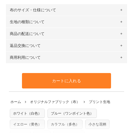
布のサイズ・仕様について
生地の種類について
布の長さは50cm単位での販売になります。
（例）150cm購入の場合 → 購入数量「3」、350cm購入の
商品の配送について
・現在、すべてのデザインのプリントに使用している生地は
場合 → 購入数量「7」
６種類です。素材は100％コットン（オックス）・100％コ
返品交換について
・ネコポスでの配送は、布は2mまで型紙は2個までとなりま
ットン（ダブルガーゼ）・100％コットン（ローン）・コッ
す（一部例外有り）それ以上の場合は、ネコポスを選択して
トンリネン（ビエラ織）・100％コットン（ツイル）・
商用利用について
・布はご注文後に注文数量のみをプリントするため、
購入後
も送料の表示が600円となり宅急便での配送となります。
100％コットン（キャンバス・11号帆布）です。
の返品および交換は承ることができません
。購入時には商品
・受注生産（印刷後発送）のため、通常2～3営業日での発送
◎
各生地の詳細を見る
・当サイトで販売している生地は、すべて商用利用可能で
や用尺をお間違えのないようお願いします。思っていた色味
となります。
◎
生地見本サンプル（無料）を購入する
す。ハンドメイドサイトなどでの販売用アイテムの製作にご
と違う、などの理由での返品は承れません。予めご了承くだ
※万が一、検品時に不備が見つかった場合は、4～5営業日後
カートに入れる
利用いただけます。「nunocoto fabric使用」といった記載
さい。
の発送となる場合がございます。
も不要です。（製品化した際に起こる全ての問題、クレーム
※土日祝は営業日に含まれません。
につきましては当店及びnunocoto fabricは一切の責任を負
返品・交換対象の基準について詳しくは
こちら
※配送日のご指定は承れません。出来上がり次第、順次発送
ホーム
オリジナルファブリック（布）
プリント生地
※カットを希望の方は備考欄に「50cmずつカット希望」など
いませんのでご了承ください）
いたします。
ご記載ください（50cm単位でのカットのみ）
※有料型紙（ホームソーイング型紙シリーズ）および柄がえ
ホワイト（白色）
ブルー（ワンポイント色）
プリント布の仕様について
らべるキットに付属された型紙は商用利用できませんのでご
もっと詳しく見る
注意ください。型紙自体の転用・販売および型紙を使用して
イエロー（黄色）
カラフル（多色）
小さな花柄
製作したものの販売も禁止とさせていただいております。