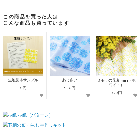
この商品を買った人は
こんな商品も買っています
生地見本サンプル
あじさい
ミモザの花束 mini（ホ
ワイト）
0円
990円
990円
型紙（パターン）
手作りキット