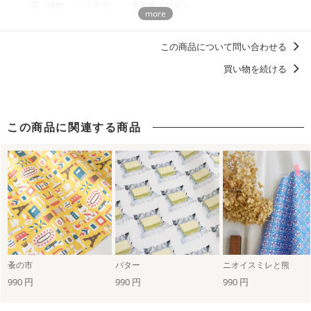
花・植物
ミモザ
北欧柄デザイン
商用利用についての詳細はこちら
小柄なモチーフのテキスタイルデザイン
この商品について問い合わせる
柄の向き上下左右（総柄）
ナチュラル
フミノナ
買い物を続ける
花柄
人気殿堂入り！nunocoto fabricのロングセラーデザイン
花柄 フラワープリント
ベビーアイテムにおすすめのデザイン
この商品に関連する商品
ディティールに「惚れる。」デザイン
洋服に仕立てたくなるデザイン
女の子に人気・おすすめの柄デザイン
甚平におすすめの柄・デザイン
北欧柄
蚤の市
バター
ニオイスミレと熊
990 円
990 円
990 円