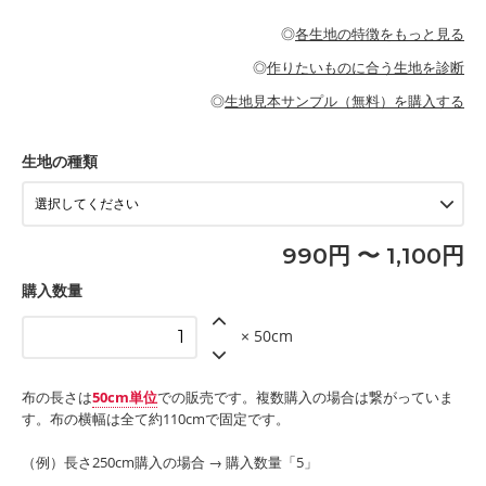
・パジャマなどの寝具
・ギャザーが多いワンピース
・シャツ、ワンピース、チュニック、イージーパンツなどの大人
・シャツなどの大人服
がないので、ボトムスやタックスカートに向いています。
当店のキャンバス生地は、11号帆布相当の厚みです。 丈夫で高い
服
◎
各生地の特徴をもっと見る
・スカート、甚平などの子ども服
もっと詳しく見る
耐久性があります。トートバッグ・ポーチ・ペンケースなどの布
もっと詳しく見る
・スカート、ワンピース、ブラウス、パンツなどの子ども服
・レッスンバッグ、上履き袋などの通園通学グッズ
小物、インテリア用品に向いています。
◎
作りたいものに合う生地を診断
・布団カバーなどの寝具
もっと詳しく見る
・トートバッグ
・甚平、浴衣など
・カーテン、エプロン、テーブルクロスなどの暮らしのアイテム
・トートバッグ
◎
生地見本サンプル（無料）を購入する
・パンツ、タックスカートなどのボトムス
・ポーチ、ペンケースなどの布小物
もっと詳しく見る
・インテリア用品
もっと詳しく見る
・工作用エプロン
生地の種類
もっと詳しく見る
990円 〜 1,100円
購入数量
× 50cm
布の長さは
50cm単位
での販売です。複数購入の場合は繋がっていま
す。布の横幅は全て約110cmで固定です。
（例）長さ250cm購入の場合 → 購入数量「5」