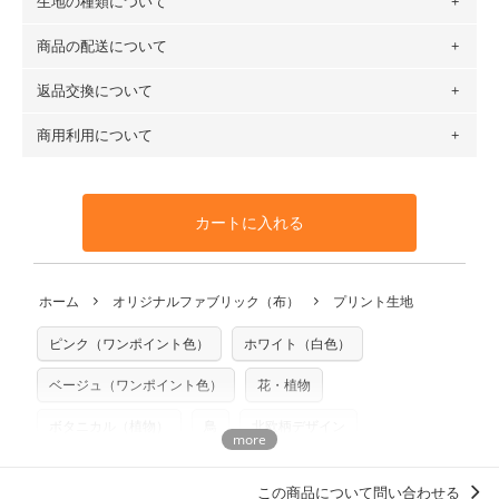
生地の種類について
布の長さは50cm単位での販売になります。
（例）150cm購入の場合 → 購入数量「3」、350cm購入の
商品の配送について
・現在、すべてのデザインのプリントに使用している生地は
場合 → 購入数量「7」
６種類です。素材は100％コットン（オックス）・100％コ
返品交換について
・ネコポスでの配送は、布は2mまで型紙は2個までとなりま
ットン（ダブルガーゼ）・100％コットン（ローン）・コッ
す（一部例外有り）それ以上の場合は、ネコポスを選択して
トンリネン（ビエラ織）・100％コットン（ツイル）・
商用利用について
・布はご注文後に注文数量のみをプリントするため、
購入後
も送料の表示が600円となり宅急便での配送となります。
100％コットン（キャンバス・11号帆布）です。
の返品および交換は承ることができません
。購入時には商品
・受注生産（印刷後発送）のため、通常2～3営業日での発送
◎
各生地の詳細を見る
・当サイトで販売している生地は、すべて商用利用可能で
や用尺をお間違えのないようお願いします。思っていた色味
となります。
◎
生地見本サンプル（無料）を購入する
す。ハンドメイドサイトなどでの販売用アイテムの製作にご
と違う、などの理由での返品は承れません。予めご了承くだ
※万が一、検品時に不備が見つかった場合は、4～5営業日後
カートに入れる
利用いただけます。「nunocoto fabric使用」といった記載
さい。
の発送となる場合がございます。
も不要です。（製品化した際に起こる全ての問題、クレーム
※土日祝は営業日に含まれません。
につきましては当店及びnunocoto fabricは一切の責任を負
返品・交換対象の基準について詳しくは
こちら
※配送日のご指定は承れません。出来上がり次第、順次発送
ホーム
オリジナルファブリック（布）
プリント生地
※カットを希望の方は備考欄に「50cmずつカット希望」など
いませんのでご了承ください）
いたします。
ご記載ください（50cm単位でのカットのみ）
※有料型紙（ホームソーイング型紙シリーズ）および柄がえ
ピンク（ワンポイント色）
ホワイト（白色）
プリント布の仕様について
らべるキットに付属された型紙は商用利用できませんのでご
もっと詳しく見る
注意ください。型紙自体の転用・販売および型紙を使用して
ベージュ（ワンポイント色）
花・植物
製作したものの販売も禁止とさせていただいております。
ボタニカル（植物）
鳥
北欧柄デザイン
商用利用についての詳細はこちら
柄の向き上下左右（総柄）
春に似合うパステルトーン
この商品について問い合わせる