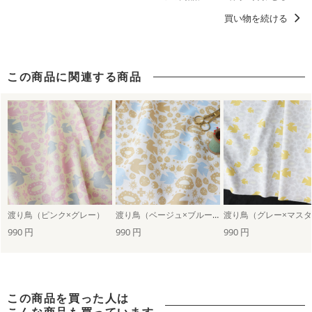
mayumi materiaali
洋服に仕立てたくなるデザイン
買い物を続ける
女の子に人気・おすすめの柄デザイン
北欧柄
カーテンにおすすめのデザイン
この商品に関連する商品
渡り鳥（ピンク×グレー）
渡り鳥（ベージュ×ブルー）
990 円
990 円
990 円
この商品を買った人は