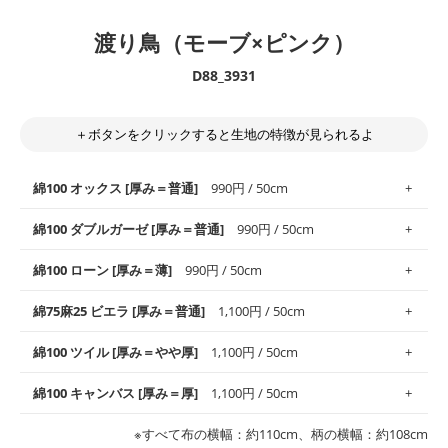
渡り鳥（モーブ×ピンク）
D88_3931
＋ボタンをクリックすると生地の特徴が見られるよ
綿100 オックス [厚み＝普通]
990円 / 50cm
綿100 ダブルガーゼ [厚み＝普通]
990円 / 50cm
使いやすさNo.1！しなやかさと適度な張りを併せ持ち、通気性の
綿100 ローン [厚み＝薄]
990円 / 50cm
高さがオックス生地の特徴です。当サイトのオックス生地は、
や
や薄手
のものを使用しており、とても縫いやすいため、布小物全
柔らかくふんわりとした肌触りが特徴です。ベビー用品やハンカ
綿75麻25 ビエラ [厚み＝普通]
1,100円 / 50cm
般にお使いいただけます。
チなど直接肌に触れるアイテムに最適です。高い吸湿性・通気性
も備え、お手入れも簡単なのでオールシーズンで活躍してくれま
上質で薄手の平織りの生地です。軽やかさとなめらかな手触りの
綿100 ツイル [厚み＝やや厚]
1,100円 / 50cm
※レッスンバッグ、上履き袋などの通園通学グッズにはツイル生
す。
良さが魅力。透け感があるので、涼しげなトップスなどに最適で
地がオススメです。
す。
コットン75％リネン25％の当店のビエラ生地は、オックス生地よ
綿100 キャンバス [厚み＝厚]
1,100円 / 50cm
・スタイ、おくるみなどのベビーグッズ
りもふんわりとした柔らかい質感と適度な落ち感を感じられるの
・巾着袋、インテリア小物、2枚仕立てのバッグ、ポーチなどの
・マスク、ハンカチなどの布小物
・ハンカチ、夏マスク、スカーフなどの身に着ける小物
が特徴です。
布小物
綾織りの生地です。しっかりとした張りと厚みがありながらも柔
・ブラウス、チュニック、ワンピースなどの洋服
※すべて布の横幅：約110cm、柄の横幅：約108cm
・ブラウス、シャツ、チュニックなどのトップス
・布団カバーなどの寝具、カーテン
らかいのが特徴です。生地の厚みは中厚手です。1枚でも透け感