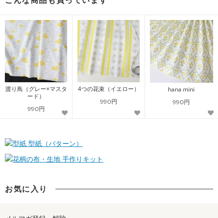
こんな商品も買っています
渡り鳥（グレー×マスタ
4つの花束（イエロー）
hana mini
ード）
990円
990円
990円
型紙（パターン）
手作りキット
お気に入り