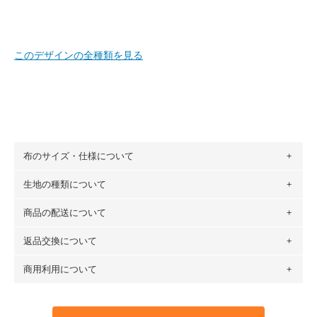
このデザインの全種類を見る
布のサイズ・仕様について
生地の種類について
布の長さは50cm単位での販売になります。
（例）150cm購入の場合 → 購入数量「3」、350cm購入の
商品の配送について
・現在、すべてのデザインのプリントに使用している生地は
場合 → 購入数量「7」
６種類です。素材は100％コットン（オックス）・100％コ
返品交換について
・ネコポスでの配送は、布は2mまで型紙は2個までとなりま
ットン（ダブルガーゼ）・100％コットン（ローン）・コッ
す（一部例外有り）それ以上の場合は、ネコポスを選択して
トンリネン（ビエラ織）・100％コットン（ツイル）・
商用利用について
・布はご注文後に注文数量のみをプリントするため、
購入後
も送料の表示が600円となり宅急便での配送となります。
100％コットン（キャンバス・11号帆布）です。
の返品および交換は承ることができません
。購入時には商品
・受注生産（印刷後発送）のため、通常2～3営業日での発送
◎
各生地の詳細を見る
・当サイトで販売している生地は、すべて商用利用可能で
や用尺をお間違えのないようお願いします。思っていた色味
となります。
◎
生地見本サンプル（無料）を購入する
す。ハンドメイドサイトなどでの販売用アイテムの製作にご