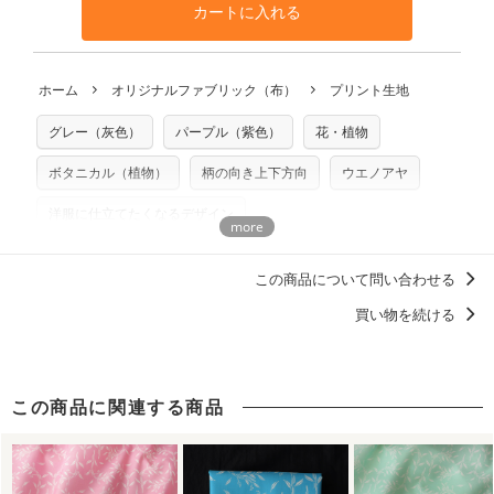
と違う、などの理由での返品は承れません。予めご了承くだ
※万が一、検品時に不備が見つかった場合は、4～5営業日後
カートに入れる
利用いただけます。「nunocoto fabric使用」といった記載
さい。
の発送となる場合がございます。
も不要です。（製品化した際に起こる全ての問題、クレーム
※土日祝は営業日に含まれません。
につきましては当店及びnunocoto fabricは一切の責任を負
返品・交換対象の基準について詳しくは
こちら
※配送日のご指定は承れません。出来上がり次第、順次発送
ホーム
オリジナルファブリック（布）
プリント生地
※カットを希望の方は備考欄に「50cmずつカット希望」など
いませんのでご了承ください）
いたします。
ご記載ください（50cm単位でのカットのみ）
※有料型紙（ホームソーイング型紙シリーズ）および柄がえ
グレー（灰色）
パープル（紫色）
花・植物
プリント布の仕様について
らべるキットに付属された型紙は商用利用できませんのでご
もっと詳しく見る
注意ください。型紙自体の転用・販売および型紙を使用して
ボタニカル（植物）
柄の向き上下方向
ウエノアヤ
製作したものの販売も禁止とさせていただいております。
洋服に仕立てたくなるデザイン
商用利用についての詳細はこちら
この商品について問い合わせる
買い物を続ける
この商品に関連する商品