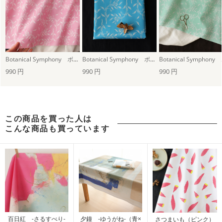
Botanical Symphony ボタニカル・シンフォニー（ピンク -桃色-）
Botanical Symphony ボタニカル・シンフォニー（ブルーグリーン -錆浅葱-）
990 円
990 円
990 円
この商品を買った人は
こんな商品も買っています
百日紅 -さるすべり-
夕鐘 -ゆうがね-（青×
さつまいも（ピンク）