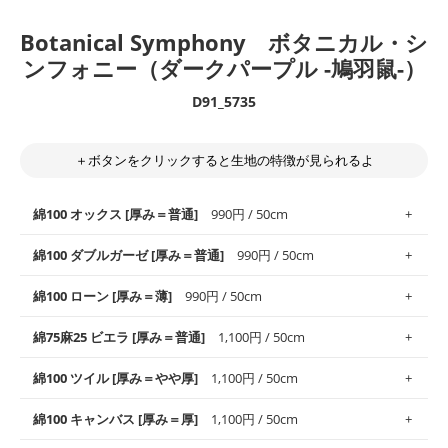
Botanical Symphony ボタニカル・シ
ンフォニー（ダークパープル -鳩羽鼠-）
D91_5735
＋ボタンをクリックすると生地の特徴が見られるよ
綿100 オックス [厚み＝普通]
990円 / 50cm
綿100 ダブルガーゼ [厚み＝普通]
990円 / 50cm
使いやすさNo.1！しなやかさと適度な張りを併せ持ち、通気性の
綿100 ローン [厚み＝薄]
990円 / 50cm
高さがオックス生地の特徴です。当サイトのオックス生地は、
や
や薄手
のものを使用しており、とても縫いやすいため、布小物全
柔らかくふんわりとした肌触りが特徴です。ベビー用品やハンカ
綿75麻25 ビエラ [厚み＝普通]
1,100円 / 50cm
般にお使いいただけます。
チなど直接肌に触れるアイテムに最適です。高い吸湿性・通気性
も備え、お手入れも簡単なのでオールシーズンで活躍してくれま
上質で薄手の平織りの生地です。軽やかさとなめらかな手触りの
綿100 ツイル [厚み＝やや厚]
1,100円 / 50cm
※レッスンバッグ、上履き袋などの通園通学グッズにはツイル生
す。
良さが魅力。透け感があるので、涼しげなトップスなどに最適で
地がオススメです。
す。
コットン75％リネン25％の当店のビエラ生地は、オックス生地よ
綿100 キャンバス [厚み＝厚]
1,100円 / 50cm
・スタイ、おくるみなどのベビーグッズ
りもふんわりとした柔らかい質感と適度な落ち感を感じられるの
・巾着袋、インテリア小物、2枚仕立てのバッグ、ポーチなどの
・マスク、ハンカチなどの布小物
・ハンカチ、夏マスク、スカーフなどの身に着ける小物