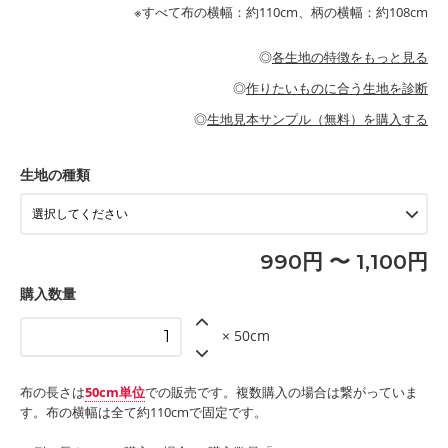
が特徴です。
布小物
綾織りの生地です。しっかりとした張りと厚みがありながらも柔
・ブラウス、チュニック、ワンピースなどの洋服
※すべて布の横幅：約110cm、柄の横幅：約108cm
・ブラウス、シャツ、チュニックなどのトップス
・布団カバーなどの寝具、カーテン
らかいのが特徴です。生地の厚みは中厚手です。1枚でも透け感
・パジャマなどの寝具
・ギャザーが多いワンピース
・シャツ、ワンピース、チュニック、イージーパンツなどの大人
・シャツなどの大人服
がないので、ボトムスやタックスカートに向いています。
当店のキャンバス生地は、11号帆布相当の厚みです。 丈夫で高い
服
◎
各生地の特徴をもっと見る
・スカート、甚平などの子ども服
もっと詳しく見る
耐久性があります。トートバッグ・ポーチ・ペンケースなどの布
もっと詳しく見る
・スカート、ワンピース、ブラウス、パンツなどの子ども服
・レッスンバッグ、上履き袋などの通園通学グッズ
小物、インテリア用品に向いています。
◎
作りたいものに合う生地を診断
・布団カバーなどの寝具
もっと詳しく見る
・トートバッグ
・甚平、浴衣など
・カーテン、エプロン、テーブルクロスなどの暮らしのアイテム
・トートバッグ
◎
生地見本サンプル（無料）を購入する
・パンツ、タックスカートなどのボトムス
・ポーチ、ペンケースなどの布小物
もっと詳しく見る
・インテリア用品
もっと詳しく見る
・工作用エプロン
生地の種類
もっと詳しく見る
990円 〜 1,100円
購入数量
× 50cm
布の長さは
50cm単位
での販売です。複数購入の場合は繋がっていま
す。布の横幅は全て約110cmで固定です。