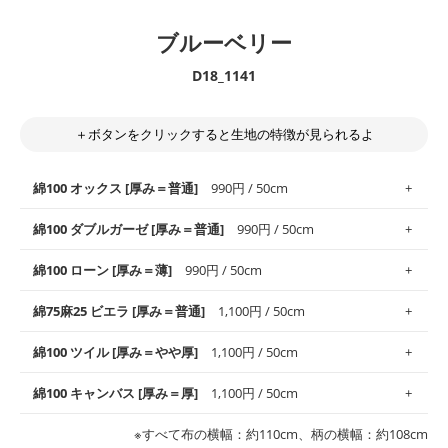
ブルーベリー
D18_1141
＋ボタンをクリックすると生地の特徴が見られるよ
綿100 オックス [厚み＝普通]
990円 / 50cm
綿100 ダブルガーゼ [厚み＝普通]
990円 / 50cm
使いやすさNo.1！しなやかさと適度な張りを併せ持ち、通気性の
綿100 ローン [厚み＝薄]
990円 / 50cm
高さがオックス生地の特徴です。当サイトのオックス生地は、
や
や薄手
のものを使用しており、とても縫いやすいため、布小物全
柔らかくふんわりとした肌触りが特徴です。ベビー用品やハンカ
綿75麻25 ビエラ [厚み＝普通]
1,100円 / 50cm
般にお使いいただけます。
チなど直接肌に触れるアイテムに最適です。高い吸湿性・通気性
も備え、お手入れも簡単なのでオールシーズンで活躍してくれま
上質で薄手の平織りの生地です。軽やかさとなめらかな手触りの
綿100 ツイル [厚み＝やや厚]
1,100円 / 50cm
※レッスンバッグ、上履き袋などの通園通学グッズにはツイル生
す。
良さが魅力。透け感があるので、涼しげなトップスなどに最適で
地がオススメです。
す。
コットン75％リネン25％の当店のビエラ生地は、オックス生地よ
綿100 キャンバス [厚み＝厚]
1,100円 / 50cm
・スタイ、おくるみなどのベビーグッズ
りもふんわりとした柔らかい質感と適度な落ち感を感じられるの
・巾着袋、インテリア小物、2枚仕立てのバッグ、ポーチなどの
・マスク、ハンカチなどの布小物
・ハンカチ、夏マスク、スカーフなどの身に着ける小物
が特徴です。
布小物
綾織りの生地です。しっかりとした張りと厚みがありながらも柔
・ブラウス、チュニック、ワンピースなどの洋服
※すべて布の横幅：約110cm、柄の横幅：約108cm
・ブラウス、シャツ、チュニックなどのトップス
・布団カバーなどの寝具、カーテン
らかいのが特徴です。生地の厚みは中厚手です。1枚でも透け感