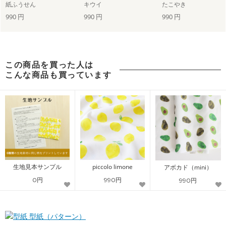
紙ふうせん
キウイ
たこやき
990 円
990 円
990 円
この商品を買った人は
こんな商品も買っています
生地見本サンプル
piccolo limone
アボカド（mini）
0円
990円
990円
型紙（パターン）