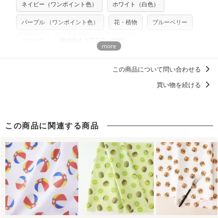
ネイビー（ワンポイント色）
ホワイト（白色）
プリント布の仕様について
らべるキットに付属された型紙は商用利用できませんのでご
もっと詳しく見る
注意ください。型紙自体の転用・販売および型紙を使用して
パープル （ワンポイント色）
花・植物
ブルーベリー
製作したものの販売も禁止とさせていただいております。
フルーツ
柄の向き上下左右（総柄）
商用利用についての詳細はこちら
raddiey（ラッディー）
この商品について問い合わせる
ディティールに「惚れる。」デザイン
買い物を続ける
浴衣におすすめの柄・デザイン
この商品に関連する商品