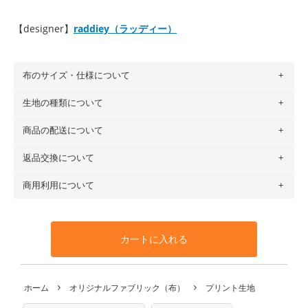
【designer】
raddiey（ラッディー）
布のサイズ・仕様について
生地の種類について
布の長さは50cm単位での販売になります。
（例）150cm購入の場合 → 購入数量「3」、350cm購入の
商品の配送について
・現在、すべてのデザインのプリントに使用している生地は
場合 → 購入数量「7」
６種類です。素材は100％コットン（オックス）・100％コ
返品交換について
・ネコポスでの配送は、布は2mまで型紙は2個までとなりま
ットン（ダブルガーゼ）・100％コットン（ローン）・コッ
す（一部例外有り）それ以上の場合は、ネコポスを選択して
トンリネン（ビエラ織）・100％コットン（ツイル）・
商用利用について
・布はご注文後に注文数量のみをプリントするため、
購入後
も送料の表示が600円となり宅急便での配送となります。
100％コットン（キャンバス・11号帆布）です。
の返品および交換は承ることができません
。購入時には商品
・受注生産（印刷後発送）のため、通常2～3営業日での発送
◎
各生地の詳細を見る
・当サイトで販売している生地は、すべて商用利用可能で
や用尺をお間違えのないようお願いします。思っていた色味
となります。
◎
生地見本サンプル（無料）を購入する
す。ハンドメイドサイトなどでの販売用アイテムの製作にご
と違う、などの理由での返品は承れません。予めご了承くだ
※万が一、検品時に不備が見つかった場合は、4～5営業日後
カートに入れる
利用いただけます。「nunocoto fabric使用」といった記載
さい。
の発送となる場合がございます。
も不要です。（製品化した際に起こる全ての問題、クレーム
※土日祝は営業日に含まれません。
につきましては当店及びnunocoto fabricは一切の責任を負
返品・交換対象の基準について詳しくは
こちら
※配送日のご指定は承れません。出来上がり次第、順次発送
ホーム
オリジナルファブリック（布）
プリント生地
※カットを希望の方は備考欄に「50cmずつカット希望」など
いませんのでご了承ください）
いたします。
ご記載ください（50cm単位でのカットのみ）
※有料型紙（ホームソーイング型紙シリーズ）および柄がえ