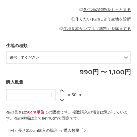
・パジャマなどの寝具
・ギャザーが多いワンピース
・シャツ、ワンピース、チュニック、イージーパンツなどの大人
・シャツなどの大人服
がないので、ボトムスやタックスカートに向いています。
当店のキャンバス生地は、11号帆布相当の厚みです。 丈夫で高い
服
◎
各生地の特徴をもっと見る
・スカート、甚平などの子ども服
もっと詳しく見る
耐久性があります。トートバッグ・ポーチ・ペンケースなどの布
もっと詳しく見る
・スカート、ワンピース、ブラウス、パンツなどの子ども服
・レッスンバッグ、上履き袋などの通園通学グッズ
小物、インテリア用品に向いています。
◎
作りたいものに合う生地を診断
・布団カバーなどの寝具
もっと詳しく見る
・トートバッグ
・甚平、浴衣など
・カーテン、エプロン、テーブルクロスなどの暮らしのアイテム
・トートバッグ
◎
生地見本サンプル（無料）を購入する
・パンツ、タックスカートなどのボトムス
・ポーチ、ペンケースなどの布小物
もっと詳しく見る
・インテリア用品
もっと詳しく見る
・工作用エプロン
生地の種類
もっと詳しく見る
990円 〜 1,100円
購入数量
× 50cm
布の長さは
50cm単位
での販売です。複数購入の場合は繋がっていま
す。布の横幅は全て約110cmで固定です。
（例）長さ250cm購入の場合 → 購入数量「5」