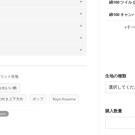
綿100 ツイル
※レッスンバ
シーズンで活
手触りの良さ
ツイル生地が
プスなどに最
コットン75％
綿100 キャン
・スタイ、お
。
ス生地よりも
・巾着袋、イ
・マスク、ハ
・ハンカチ、
」、350cm購入の場合 → 購入数量「7」
感を感じられ
などの布小物
綾織りの生地
・ブラウス、
※すべ
・ブラウス、
用している生地は６種類です。素材は
・布団カバー
がらも柔らか
・パジャマな
・ギャザーが
ットン（ダブルガーゼ）・100％コットン（ロ
・シャツ、ワ
・シャツなど
す。1枚でも
当店のキャンバ
は2個までとなります（一部例外有り）それ
どの大人服
・スカート、
0％コットン（ツイル）・100％コットン
トに向いてい
もっと詳しく
夫で高い耐久
もっと詳しく
・スカート、
の表示が600円となり宅急便での配送とな
ンケースなど
も服
もっと詳しく
するため、
購入後の返品および交換は承る
・レッスンバ
す。
・布団カバー
・トートバッ
をお間違えのないようお願いします。思っ
～3営業日での発送となります。
・甚平、浴衣
・カーテン、
商用利用可能です。ハンドメイドサイトな
・トートバッ
承れません。予めご了承ください。
は、4～5営業日後の発送となる場合がござ
アイテム
・ポーチ、ペ
す。「nunocoto fabric使用」といっ
もっと詳しく
・パンツ、タ
・インテリア
生地の種類
プリント生地
る全ての問題、クレームにつきましては当
ちら
・工作用エプ
任を負いませんのでご了承ください）
もっと詳しく
り次第、順次発送いたします。
かわいい柄
つカット希望」などご記載ください（50cm
ズ）および柄がえらべるキットに付属された
もっと詳しく
さい。型紙自体の転用・販売および型紙を
の向き上下方向
ポップ
Kayo Aoyama
ていただいております。
る
icのロングセラーデザイン
購入数量
におすすめの柄・デザイン