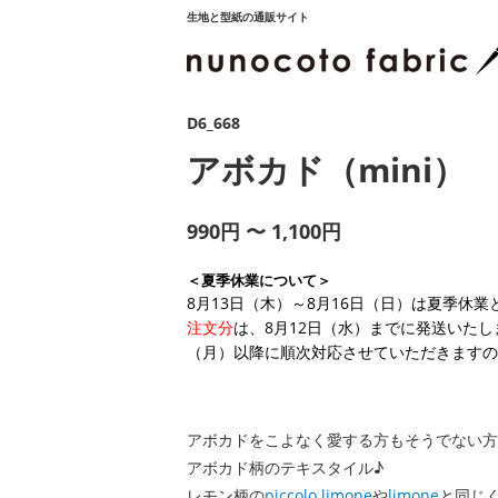
生地と型紙の通販サイト
D6_668
アボカド（mini）
990円 〜 1,100円
＜夏季休業について＞
8月13日（木）～8月16日（日）は夏季休
注文分
は、8月12日（水）までに発送いたし
（月）以降に順次対応させていただきますの
アボカドをこよなく愛する方もそうでない方
アボカド柄のテキスタイル♪
レモン柄の
piccolo limone
や
limone
と同じ