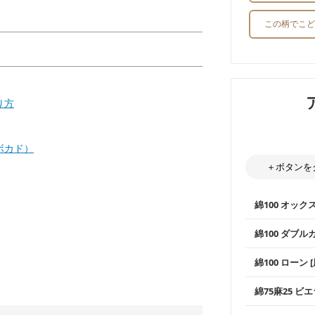
この柄でこど
り方
ボカド）
＋ボタンを
綿100 オック
綿100 ダブル
使いやすさNo
綿100 ローン 
通気性の高さ
ックス生地は
柔らかくふん
綿75麻25 ビエ
縫いやすいた
やハンカチな
い吸湿性・通
上質で薄手の