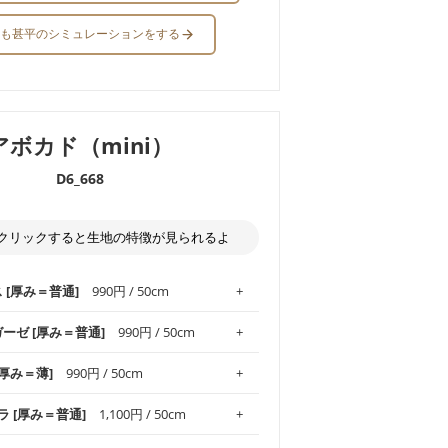
も甚平のシミュレーションをする
アボカド（mini）
D6_668
クリックすると生地の特徴が見られるよ
ス [厚み＝普通]
990円 / 50cm
ガーゼ [厚み＝普通]
990円 / 50cm
.1！しなやかさと適度な張りを併せ持ち、
[厚み＝薄]
990円 / 50cm
がオックス生地の特徴です。当サイトのオ
、
やや薄手
のものを使用しており、とても
わりとした肌触りが特徴です。ベビー用品
ラ [厚み＝普通]
1,100円 / 50cm
め、布小物全般にお使いいただけます。
ど直接肌に触れるアイテムに最適です。高
気性も備え、お手入れも簡単なのでオール
平織りの生地です。軽やかさとなめらかな