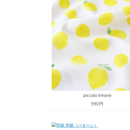
piccolo limone
990円
型紙（パターン）