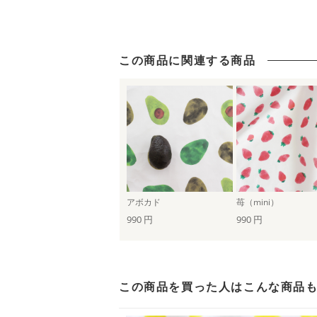
この商品に関連する商品
アボカド
苺（mini）
990 円
990 円
この商品を買った人は
こんな商品