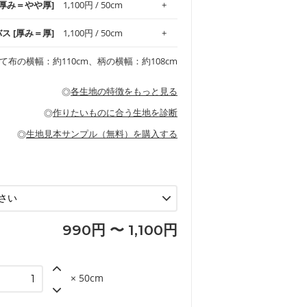
 [厚み＝やや厚]
1,100円 / 50cm
ッグ、上履き袋などの通園通学グッズには
躍してくれます。
が魅力。透け感があるので、涼しげなトッ
オススメです。
適です。
リネン25％の当店のビエラ生地は、オック
バス [厚み＝厚]
1,100円 / 50cm
くるみなどのベビーグッズ
ふんわりとした柔らかい質感と適度な落ち
ンテリア小物、2枚仕立てのバッグ、ポーチ
ンカチなどの布小物
夏マスク、スカーフなどの身に着ける小物
るのが特徴です。
です。しっかりとした張りと厚みがありな
チュニック、ワンピースなどの洋服
て布の横幅：約110cm、柄の横幅：約108cm
シャツ、チュニックなどのトップス
などの寝具、カーテン
いのが特徴です。生地の厚みは中厚手で
どの寝具
多いワンピース
ンピース、チュニック、イージーパンツな
の大人服
透け感がないので、ボトムスやタックスカー
ス生地は、11号帆布相当の厚みです。 丈
◎
各生地の特徴をもっと見る
甚平などの子ども服
ます。
見る
性があります。トートバッグ・ポーチ・ペ
見る
ワンピース、ブラウス、パンツなどの子ど
の布小物、インテリア用品に向いていま
◎
作りたいものに合う生地を診断
見る
ッグ、上履き袋などの通園通学グッズ
などの寝具
グ
◎
生地見本サンプル（無料）を購入する
など
エプロン、テーブルクロスなどの暮らしの
グ
ンケースなどの布小物
見る
ックスカートなどのボトムス
用品
ロン
見る
見る
990円 〜 1,100円
× 50cm