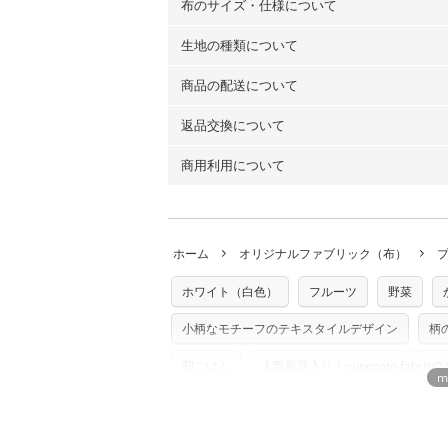
布のサイズ・仕様について
生地の種類について
布の長さは50cm単位での販売になります
（例）150cm購入の場合 → 購入数量「3
商品の配送について
・現在、すべてのデザインのプリントに使
100％コットン（オックス）・100％コ
返品交換について
・ネコポスでの配送は、布は2mまで型紙
ーン）・コットンリネン（ビエラ織）・10
以上の場合は、ネコポスを選択しても送料
（キャンバス・11号帆布）です。
商用利用について
・布はご注文後に注文数量のみをプリント
ります。
◎
各生地の詳細を見る
ことができません
。購入時には商品や用尺
・受注生産（印刷後発送）のため、通常2
◎
生地見本サンプル（無料）を購入する
・当サイトで販売している生地は、すべて
ていた色味と違う、などの理由での返品は
※万が一、検品時に不備が見つかった場合
どでの販売用アイテムの製作にご利用いただけま
います。
ホーム
オリジナルファブリック（布）
た記載も不要です。（製品化した際に起こ
返品・交換対象の基準について詳しくは
こ
※土日祝は営業日に含まれません。
店及びnunocoto fabricは一切の責
※配送日のご指定は承れません。出来上が
ホワイト（白色）
フルーツ
野菜
※カットを希望の方は備考欄に「50cmず
※有料型紙（ホームソーイング型紙シリー
単位でのカットのみ）
型紙は商用利用できませんのでご注意くだ
小柄なモチーフのテキスタイルデザイン
柄
プリント布の仕様について
使用して製作したものの販売も禁止とさせ
もっと詳しく見
商用利用についての詳細はこちら
朝ごはん
人気殿堂入り！nunocoto fabr
ベビーアイテムにおすすめのデザイン
浴衣