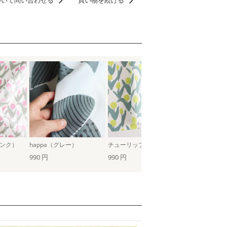
ついて問い合わせる
買い物を続ける
ンク）
happa（グレー）
チューリップ（ピスタチオ）
piccolo limone
990 円
990 円
990 円