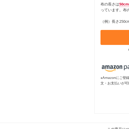
布の長さは
50c
っています。布の
（例）長さ250c
※Amazonに
文・お支払いが可