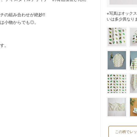
※写真はオック
チの組み合わせが絶妙!!
いは多少異なり
は小物からでも◎。
す。
この柄でレッ