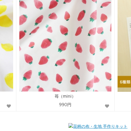
苺（mini）
990円
手作りキット