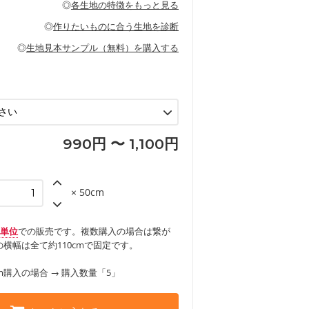
◎
各生地の特徴をもっと見る
甚平などの子ども服
ます。
見る
性があります。トートバッグ・ポーチ・ペ
見る
ワンピース、ブラウス、パンツなどの子ど
の布小物、インテリア用品に向いていま
◎
作りたいものに合う生地を診断
見る
ッグ、上履き袋などの通園通学グッズ
などの寝具
グ
◎
生地見本サンプル（無料）を購入する
など
エプロン、テーブルクロスなどの暮らしの
グ
ンケースなどの布小物
見る
ックスカートなどのボトムス
用品
ロン
見る
見る
990円 〜 1,100円
× 50cm
m単位
での販売です。複数購入の場合は繋が
横幅は全て約110cmで固定です。
m購入の場合 → 購入数量「5」