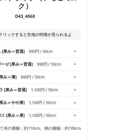
ク）
D43_4868
クリックすると生地の特徴が見られるよ
ス [厚み＝普通]
990円 / 50cm
ガーゼ [厚み＝普通]
990円 / 50cm
.1！しなやかさと適度な張りを併せ持ち、
[厚み＝薄]
990円 / 50cm
がオックス生地の特徴です。当サイトのオ
、
やや薄手
のものを使用しており、とても
わりとした肌触りが特徴です。ベビー用品
ラ [厚み＝普通]
1,100円 / 50cm
め、布小物全般にお使いいただけます。
ど直接肌に触れるアイテムに最適です。高
気性も備え、お手入れも簡単なのでオール
平織りの生地です。軽やかさとなめらかな
 [厚み＝やや厚]
1,100円 / 50cm
ッグ、上履き袋などの通園通学グッズには
躍してくれます。
が魅力。透け感があるので、涼しげなトッ
オススメです。
適です。
リネン25％の当店のビエラ生地は、オック
バス [厚み＝厚]
1,100円 / 50cm
くるみなどのベビーグッズ
ふんわりとした柔らかい質感と適度な落ち
ンテリア小物、2枚仕立てのバッグ、ポーチ
ンカチなどの布小物
夏マスク、スカーフなどの身に着ける小物
るのが特徴です。
です。しっかりとした張りと厚みがありな
チュニック、ワンピースなどの洋服
て布の横幅：約110cm、柄の横幅：約108cm
シャツ、チュニックなどのトップス
などの寝具、カーテン
いのが特徴です。生地の厚みは中厚手で
どの寝具
多いワンピース
ンピース、チュニック、イージーパンツな
の大人服
透け感がないので、ボトムスやタックスカー
ス生地は、11号帆布相当の厚みです。 丈