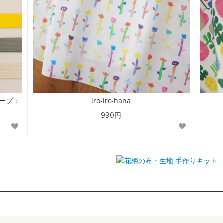
テープ：
iro-iro-hana
990円
手作りキット