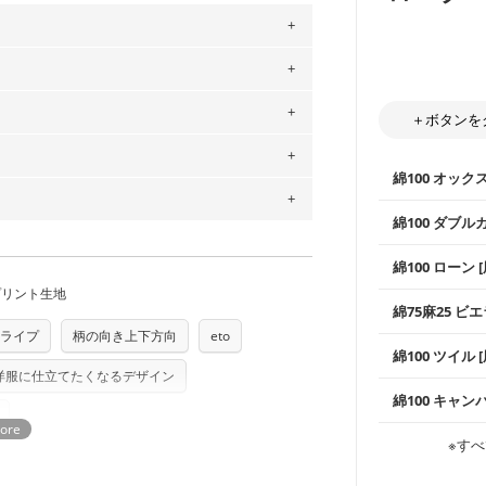
。
」、350cm購入の場合 → 購入数量「7」
用している生地は６種類です。素材は
＋ボタンを
ットン（ダブルガーゼ）・100％コットン（ロ
は2個までとなります（一部例外有り）それ
0％コットン（ツイル）・100％コットン
綿100 オック
の表示が600円となり宅急便での配送とな
するため、
購入後の返品および交換は承る
綿100 ダブル
をお間違えのないようお願いします。思っ
～3営業日での発送となります。
商用利用可能です。ハンドメイドサイトな
承れません。予めご了承ください。
は、4～5営業日後の発送となる場合がござ
使いやすさNo
綿100 ローン 
す。「nunocoto fabric使用」といっ
通気性の高さ
プリント生地
る全ての問題、クレームにつきましては当
ックス生地は
ちら
柔らかくふん
綿75麻25 ビエ
縫いやすいた
任を負いませんのでご了承ください）
やハンカチな
り次第、順次発送いたします。
ライプ
柄の向き上下方向
eto
つカット希望」などご記載ください（50cm
ズ）および柄がえらべるキットに付属された
い吸湿性・通
上質で薄手の
綿100 ツイル
※レッスンバ
シーズンで活
さい。型紙自体の転用・販売および型紙を
手触りの良さ
洋服に仕立てたくなるデザイン
ツイル生地が
プスなどに最
ていただいております。
る
コットン75％
綿100 キャン
・スタイ、お
ス生地よりも
・巾着袋、イ
・マスク、ハ
・ハンカチ、
感を感じられ
などの布小物
綾織りの生地
・ブラウス、
※すべ
・ブラウス、
・布団カバー
がらも柔らか
・パジャマな
・ギャザーが
・シャツ、ワ
・シャツなど
す。1枚でも
当店のキャンバ