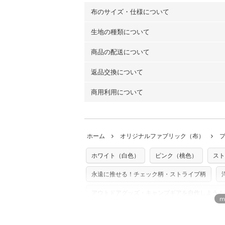
布のサイズ・仕様について
生地の種類について
布の長さは50cm単位での販売になります
（例）150cm購入の場合 → 購入数量「3
商品の配送について
・現在、すべてのデザインのプリントに使
100％コットン（オックス）・100％コ
返品交換について
・ネコポスでの配送は、布は2mまで型紙
ーン）・コットンリネン（ビエラ織）・10
以上の場合は、ネコポスを選択しても送料
（キャンバス・11号帆布）です。
商用利用について
・布はご注文後に注文数量のみをプリント
ります。
◎
各生地の詳細を見る
ことができません
。購入時には商品や用尺
・受注生産（印刷後発送）のため、通常2
◎
生地見本サンプル（無料）を購入する
・当サイトで販売している生地は、すべて
ていた色味と違う、などの理由での返品は
※万が一、検品時に不備が見つかった場合
どでの販売用アイテムの製作にご利用いただけま
います。
ホーム
オリジナルファブリック（布）
た記載も不要です。（製品化した際に起こ
返品・交換対象の基準について詳しくは
こ
※土日祝は営業日に含まれません。
店及びnunocoto fabricは一切の責
※配送日のご指定は承れません。出来上が
ホワイト（白色）
ピンク（桃色）
スト
※カットを希望の方は備考欄に「50cmず
※有料型紙（ホームソーイング型紙シリー
単位でのカットのみ）
型紙は商用利用できませんのでご注意くだ
永遠に推せる！チェック柄・ストライプ柄
プリント布の仕様について
使用して製作したものの販売も禁止とさせ
もっと詳しく見
商用利用についての詳細はこちら
アウトドアグッズ・キャンプギアを自作しよう！