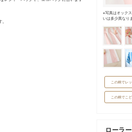
※写真はオック
いは多少異なり
す。
この柄でレッ
この柄でこど
ローラ