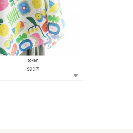
token
990円