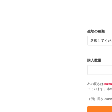
どの大人服
・スカート、
トに向いてい
もっと詳しく
夫で高い耐久
もっと詳しく
・スカート、
ンケースなど
も服
もっと詳しく
・レッスンバ
す。
・布団カバー
・トートバッ
・甚平、浴衣
・カーテン、
・トートバッ
アイテム
・ポーチ、ペ
もっと詳しく
・パンツ、タ
・インテリア
生地の種類
・工作用エプ
もっと詳しく
もっと詳しく
購入数量
布の長さは
50c
っています。布の
（例）長さ250c