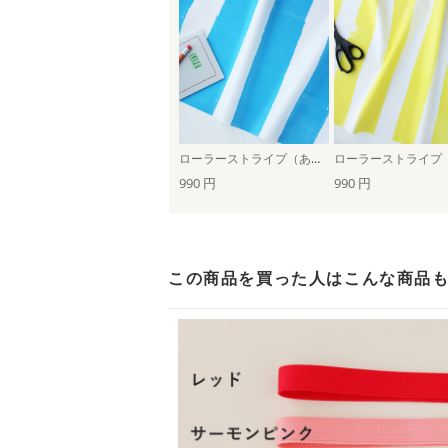
ローラーストライプ（あお）
990 円
990 円
この商品を買った人は
こんな商品