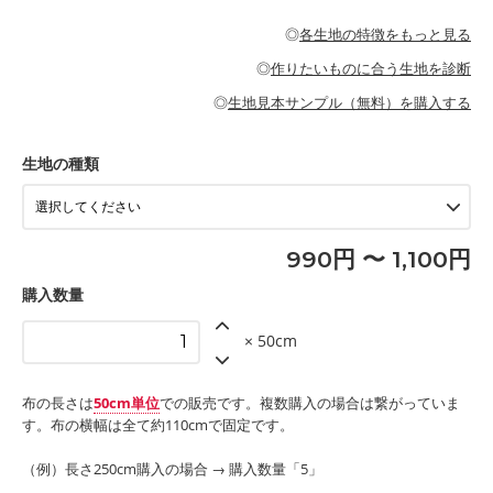
・パジャマなどの寝具
・ギャザーが多いワンピース
・シャツ、ワンピース、チュニック、イージーパンツなどの大人
・シャツなどの大人服
がないので、ボトムスやタックスカートに向いています。
当店のキャンバス生地は、11号帆布相当の厚みです。 丈夫で高い
服
◎
各生地の特徴をもっと見る
・スカート、甚平などの子ども服
もっと詳しく見る
耐久性があります。トートバッグ・ポーチ・ペンケースなどの布
もっと詳しく見る
・スカート、ワンピース、ブラウス、パンツなどの子ども服
・レッスンバッグ、上履き袋などの通園通学グッズ
小物、インテリア用品に向いています。
◎
作りたいものに合う生地を診断
・布団カバーなどの寝具
もっと詳しく見る
・トートバッグ
・甚平、浴衣など
・カーテン、エプロン、テーブルクロスなどの暮らしのアイテム
・トートバッグ
◎
生地見本サンプル（無料）を購入する
・パンツ、タックスカートなどのボトムス
・ポーチ、ペンケースなどの布小物
もっと詳しく見る
・インテリア用品
もっと詳しく見る
・工作用エプロン
生地の種類
もっと詳しく見る
990円 〜 1,100円
購入数量
× 50cm
布の長さは
50cm単位
での販売です。複数購入の場合は繋がっていま
す。布の横幅は全て約110cmで固定です。
（例）長さ250cm購入の場合 → 購入数量「5」