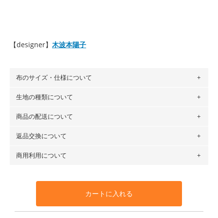
【designer】
木波本陽子
布のサイズ・仕様について
生地の種類について
布の長さは50cm単位での販売になります。
（例）150cm購入の場合 → 購入数量「3」、350cm購入の
商品の配送について
・現在、すべてのデザインのプリントに使用している生地は
場合 → 購入数量「7」
６種類です。素材は100％コットン（オックス）・100％コ
返品交換について
・ネコポスでの配送は、布は2mまで型紙は2個までとなりま
ットン（ダブルガーゼ）・100％コットン（ローン）・コッ
す（一部例外有り）それ以上の場合は、ネコポスを選択して
トンリネン（ビエラ織）・100％コットン（ツイル）・
商用利用について
・布はご注文後に注文数量のみをプリントするため、
購入後
も送料の表示が600円となり宅急便での配送となります。
100％コットン（キャンバス・11号帆布）です。
の返品および交換は承ることができません
。購入時には商品
・受注生産（印刷後発送）のため、通常2～3営業日での発送
◎
各生地の詳細を見る
・当サイトで販売している生地は、すべて商用利用可能で
や用尺をお間違えのないようお願いします。思っていた色味
となります。
◎
生地見本サンプル（無料）を購入する
す。ハンドメイドサイトなどでの販売用アイテムの製作にご
と違う、などの理由での返品は承れません。予めご了承くだ
※万が一、検品時に不備が見つかった場合は、4～5営業日後
カートに入れる
利用いただけます。「nunocoto fabric使用」といった記載
さい。
の発送となる場合がございます。
も不要です。（製品化した際に起こる全ての問題、クレーム
※土日祝は営業日に含まれません。