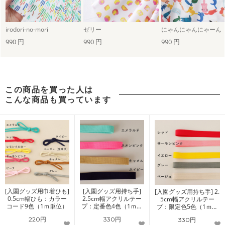
irodori-no-mori
ゼリー
にゃんにゃんにゃーん
990 円
990 円
990 円
この商品を買った人は
こんな商品も買っています
[入園グッズ用巾着ひも]
[入園グッズ用持ち手]
[入園グッズ用持ち手] 2.
0.5cm幅ひも：カラー
2.5cm幅アクリルテー
5cm幅アクリルテー
コード9色（1ｍ単位）
プ：定番色4色（1ｍ単
プ：限定色5色（1ｍ単
位）
位）
220円
330円
330円