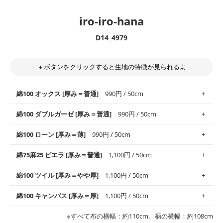
iro-iro-hana
D14_4979
＋ボタンをクリックすると生地の特徴が見られるよ
綿100 オックス [厚み＝普通]
990円 / 50cm
綿100 ダブルガーゼ [厚み＝普通]
990円 / 50cm
使いやすさNo.1！しなやかさと適度な張りを併せ持ち、通気性の
綿100 ローン [厚み＝薄]
990円 / 50cm
高さがオックス生地の特徴です。当サイトのオックス生地は、
や
や薄手
のものを使用しており、とても縫いやすいため、布小物全
柔らかくふんわりとした肌触りが特徴です。ベビー用品やハンカ
綿75麻25 ビエラ [厚み＝普通]
1,100円 / 50cm
般にお使いいただけます。
チなど直接肌に触れるアイテムに最適です。高い吸湿性・通気性
も備え、お手入れも簡単なのでオールシーズンで活躍してくれま
上質で薄手の平織りの生地です。軽やかさとなめらかな手触りの
綿100 ツイル [厚み＝やや厚]
1,100円 / 50cm
※レッスンバッグ、上履き袋などの通園通学グッズにはツイル生
す。
良さが魅力。透け感があるので、涼しげなトップスなどに最適で
地がオススメです。
す。
コットン75％リネン25％の当店のビエラ生地は、オックス生地よ
綿100 キャンバス [厚み＝厚]
1,100円 / 50cm
・スタイ、おくるみなどのベビーグッズ
りもふんわりとした柔らかい質感と適度な落ち感を感じられるの
・巾着袋、インテリア小物、2枚仕立てのバッグ、ポーチなどの
・マスク、ハンカチなどの布小物
・ハンカチ、夏マスク、スカーフなどの身に着ける小物
が特徴です。
布小物
綾織りの生地です。しっかりとした張りと厚みがありながらも柔
・ブラウス、チュニック、ワンピースなどの洋服
※すべて布の横幅：約110cm、柄の横幅：約108cm
・ブラウス、シャツ、チュニックなどのトップス
・布団カバーなどの寝具、カーテン
らかいのが特徴です。生地の厚みは中厚手です。1枚でも透け感