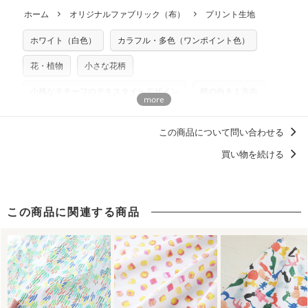
につきましては当店及びnunocoto fabricは一切の責任を負
返品・交換対象の基準について詳しくは
こちら
※配送日のご指定は承れません。出来上がり次第、順次発送
ホーム
オリジナルファブリック（布）
プリント生地
※カットを希望の方は備考欄に「50cmずつカット希望」など
いませんのでご了承ください）
いたします。
ご記載ください（50cm単位でのカットのみ）
※有料型紙（ホームソーイング型紙シリーズ）および柄がえ
ホワイト（白色）
カラフル・多色（ワンポイント色）
プリント布の仕様について
らべるキットに付属された型紙は商用利用できませんのでご
もっと詳しく見る
注意ください。型紙自体の転用・販売および型紙を使用して
花・植物
小さな花柄
製作したものの販売も禁止とさせていただいております。
小柄なモチーフのテキスタイルデザイン
柄の向き１方向
商用利用についての詳細はこちら
木波本陽子
洋服に仕立てたくなるデザイン
この商品について問い合わせる
買い物を続ける
この商品に関連する商品