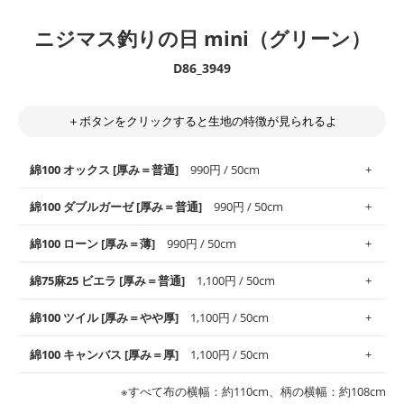
ニジマス釣りの日 mini（グリーン）
D86_3949
＋ボタンをクリックすると生地の特徴が見られるよ
綿100 オックス [厚み＝普通]
990円 / 50cm
綿100 ダブルガーゼ [厚み＝普通]
990円 / 50cm
使いやすさNo.1！しなやかさと適度な張りを併せ持ち、通気性の
綿100 ローン [厚み＝薄]
990円 / 50cm
高さがオックス生地の特徴です。当サイトのオックス生地は、
や
や薄手
のものを使用しており、とても縫いやすいため、布小物全
柔らかくふんわりとした肌触りが特徴です。ベビー用品やハンカ
綿75麻25 ビエラ [厚み＝普通]
1,100円 / 50cm
般にお使いいただけます。
チなど直接肌に触れるアイテムに最適です。高い吸湿性・通気性
も備え、お手入れも簡単なのでオールシーズンで活躍してくれま
上質で薄手の平織りの生地です。軽やかさとなめらかな手触りの
綿100 ツイル [厚み＝やや厚]
1,100円 / 50cm
※レッスンバッグ、上履き袋などの通園通学グッズにはツイル生
す。
良さが魅力。透け感があるので、涼しげなトップスなどに最適で
地がオススメです。
す。
コットン75％リネン25％の当店のビエラ生地は、オックス生地よ
綿100 キャンバス [厚み＝厚]
1,100円 / 50cm
・スタイ、おくるみなどのベビーグッズ
りもふんわりとした柔らかい質感と適度な落ち感を感じられるの
・巾着袋、インテリア小物、2枚仕立てのバッグ、ポーチなどの
・マスク、ハンカチなどの布小物
・ハンカチ、夏マスク、スカーフなどの身に着ける小物
が特徴です。
布小物
綾織りの生地です。しっかりとした張りと厚みがありながらも柔
・ブラウス、チュニック、ワンピースなどの洋服
※すべて布の横幅：約110cm、柄の横幅：約108cm
・ブラウス、シャツ、チュニックなどのトップス
・布団カバーなどの寝具、カーテン
らかいのが特徴です。生地の厚みは中厚手です。1枚でも透け感