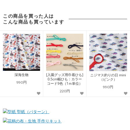
この商品を買った人は
こんな商品も買っています
深海生物
[入園グッズ用巾着ひも]
ニジマス釣りの日 mini
0.5cm幅ひも：カラー
（ピンク）
990円
コード9色（1ｍ単位）
990円
220円
型紙（パターン）
手作りキット