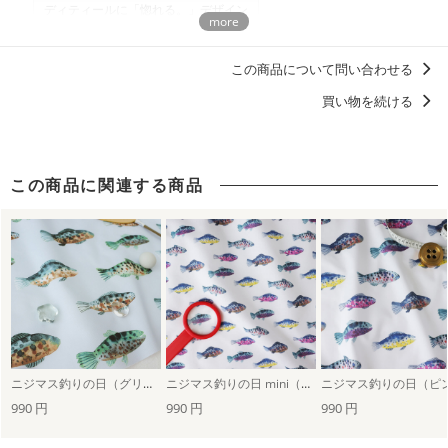
ディティールに「惚れる。」デザイン
商用利用についての詳細はこちら
男の子に人気・おすすめの柄デザイン
この商品について問い合わせる
アウトドアグッズ・キャンプギアを自作しよう！
買い物を続ける
この商品に関連する商品
ニジマス釣りの日（グリーン）
ニジマス釣りの日 mini（ピンク）
990 円
990 円
990 円