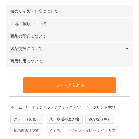
布のサイズ・仕様について
生地の種類について
布の長さは50cm単位での販売になります。
（例）150cm購入の場合 → 購入数量「3」、350cm購入の
商品の配送について
・現在、すべてのデザインのプリントに使用している生地は
場合 → 購入数量「7」
６種類です。素材は100％コットン（オックス）・100％コ
返品交換について
・ネコポスでの配送は、布は2mまで型紙は2個までとなりま
ットン（ダブルガーゼ）・100％コットン（ローン）・コッ
す（一部例外有り）それ以上の場合は、ネコポスを選択して
トンリネン（ビエラ織）・100％コットン（ツイル）・
商用利用について
・布はご注文後に注文数量のみをプリントするため、
購入後
も送料の表示が600円となり宅急便での配送となります。
100％コットン（キャンバス・11号帆布）です。
の返品および交換は承ることができません
。購入時には商品
・受注生産（印刷後発送）のため、通常2～3営業日での発送
◎
各生地の詳細を見る
・当サイトで販売している生地は、すべて商用利用可能で
や用尺をお間違えのないようお願いします。思っていた色味
となります。
◎
生地見本サンプル（無料）を購入する
す。ハンドメイドサイトなどでの販売用アイテムの製作にご
と違う、などの理由での返品は承れません。予めご了承くだ
※万が一、検品時に不備が見つかった場合は、4～5営業日後
カートに入れる
利用いただけます。「nunocoto fabric使用」といった記載
さい。
の発送となる場合がございます。
も不要です。（製品化した際に起こる全ての問題、クレーム
※土日祝は営業日に含まれません。
につきましては当店及びnunocoto fabricは一切の責任を負
返品・交換対象の基準について詳しくは
こちら
※配送日のご指定は承れません。出来上がり次第、順次発送
ホーム
オリジナルファブリック（布）
プリント生地
※カットを希望の方は備考欄に「50cmずつカット希望」など
いませんのでご了承ください）
いたします。
ご記載ください（50cm単位でのカットのみ）
※有料型紙（ホームソーイング型紙シリーズ）および柄がえ
グレー（灰色）
魚・水辺の生き物
さかな（魚）
プリント布の仕様について
らべるキットに付属された型紙は商用利用できませんのでご
もっと詳しく見る
注意ください。型紙自体の転用・販売および型紙を使用して
柄の向き１方向
くすみ
ヴェントゥレッリ ジュリア
製作したものの販売も禁止とさせていただいております。