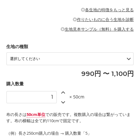
・パジャマなどの寝具
・ギャザーが多いワンピース
・シャツ、ワンピース、チュニック、イージーパンツなどの大人
・シャツなどの大人服
がないので、ボトムスやタックスカートに向いています。
当店のキャンバス生地は、11号帆布相当の厚みです。 丈夫で高い
服
◎
各生地の特徴をもっと見る
・スカート、甚平などの子ども服
もっと詳しく見る
耐久性があります。トートバッグ・ポーチ・ペンケースなどの布
もっと詳しく見る
・スカート、ワンピース、ブラウス、パンツなどの子ども服
・レッスンバッグ、上履き袋などの通園通学グッズ
小物、インテリア用品に向いています。
◎
作りたいものに合う生地を診断
・布団カバーなどの寝具
もっと詳しく見る
・トートバッグ
・甚平、浴衣など
・カーテン、エプロン、テーブルクロスなどの暮らしのアイテム
・トートバッグ
◎
生地見本サンプル（無料）を購入する
・パンツ、タックスカートなどのボトムス
・ポーチ、ペンケースなどの布小物
もっと詳しく見る
・インテリア用品
もっと詳しく見る
・工作用エプロン
生地の種類
もっと詳しく見る
990円 〜 1,100円
購入数量
× 50cm
布の長さは
50cm単位
での販売です。複数購入の場合は繋がっていま
す。布の横幅は全て約110cmで固定です。
（例）長さ250cm購入の場合 → 購入数量「5」