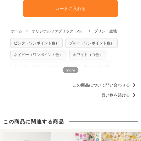
となります。
◎
生地見本サンプル（無料）を購入する
す。ハンドメイドサイトなどでの販売用アイテムの製作にご
と違う、などの理由での返品は承れません。予めご了承くだ
※万が一、検品時に不備が見つかった場合は、4～5営業日後
カートに入れる
利用いただけます。「nunocoto fabric使用」といった記載
さい。
の発送となる場合がございます。
も不要です。（製品化した際に起こる全ての問題、クレーム
※土日祝は営業日に含まれません。
につきましては当店及びnunocoto fabricは一切の責任を負
返品・交換対象の基準について詳しくは
こちら
※配送日のご指定は承れません。出来上がり次第、順次発送
ホーム
オリジナルファブリック（布）
プリント生地
※カットを希望の方は備考欄に「50cmずつカット希望」など
いませんのでご了承ください）
いたします。
ご記載ください（50cm単位でのカットのみ）
※有料型紙（ホームソーイング型紙シリーズ）および柄がえ
ピンク（ワンポイント色）
ブルー（ワンポイント色）
プリント布の仕様について
らべるキットに付属された型紙は商用利用できませんのでご
もっと詳しく見る
注意ください。型紙自体の転用・販売および型紙を使用して
ネイビー（ワンポイント色）
ホワイト（白色）
製作したものの販売も禁止とさせていただいております。
カラフル・多色（ワンポイント色）
中くらいの花柄
商用利用についての詳細はこちら
花・植物
ボタニカル（植物）
野菜
キノコ
この商品について問い合わせる
北欧柄デザイン
柄の向き上下左右（総柄）
ナチュラル
買い物を続ける
ポップ
模様デザイナーmaya
花柄 フラワープリント
ディティールに「惚れる。」デザイン
この商品に関連する商品
洋服に仕立てたくなるデザイン
アウトドアグッズ・キャンプギアを自作しよう！