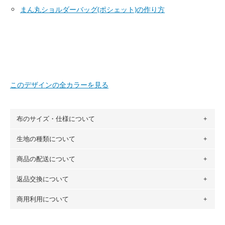
まん丸ショルダーバッグ(ポシェット)の作り方
このデザインの全カラーを見る
布のサイズ・仕様について
生地の種類について
布の長さは50cm単位での販売になります。
（例）150cm購入の場合 → 購入数量「3」、350cm購入の
商品の配送について
・現在、すべてのデザインのプリントに使用している生地は
場合 → 購入数量「7」
６種類です。素材は100％コットン（オックス）・100％コ
返品交換について
・ネコポスでの配送は、布は2mまで型紙は2個までとなりま
ットン（ダブルガーゼ）・100％コットン（ローン）・コッ
す（一部例外有り）それ以上の場合は、ネコポスを選択して
トンリネン（ビエラ織）・100％コットン（ツイル）・
商用利用について
・布はご注文後に注文数量のみをプリントするため、
購入後
も送料の表示が600円となり宅急便での配送となります。
100％コットン（キャンバス・11号帆布）です。
の返品および交換は承ることができません
。購入時には商品
・受注生産（印刷後発送）のため、通常2～3営業日での発送
◎
各生地の詳細を見る
・当サイトで販売している生地は、すべて商用利用可能で
や用尺をお間違えのないようお願いします。思っていた色味