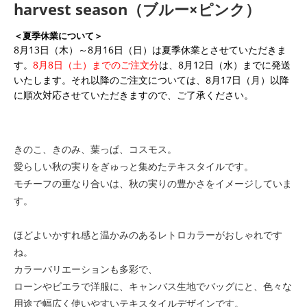
harvest season（ブルー×ピンク）
＜夏季休業について＞
8月13日（木）～8月16日（日）は夏季休業とさせていただきま
す。
8月8日（土）までのご注文分
は、8月12日（水）までに発送
いたします。それ以降のご注文については、8月17日（月）以降
に順次対応させていただきますので、ご了承ください。
きのこ、きのみ、葉っぱ、コスモス。
愛らしい秋の実りをぎゅっと集めたテキスタイルです。
モチーフの重なり合いは、秋の実りの豊かさをイメージしていま
す。
ほどよいかすれ感と温かみのあるレトロカラーがおしゃれです
ね。
カラーバリエーションも多彩で、
ローンやビエラで洋服に、キャンバス生地でバッグにと、色々な
用途で幅広く使いやすいテキスタイルデザインです。