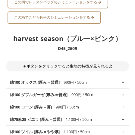
この柄でレッスンバッグのシミュレーションをする
この柄でこども甚平のシミュレーションをする
harvest season（ブルー×ピンク）
D45_2609
＋ボタンをクリックすると生地の特徴が見られるよ
綿100 オックス [厚み＝普通]
990円 / 50cm
綿100 ダブルガーゼ [厚み＝普通]
990円 / 50cm
使いやすさNo.1！しなやかさと適度な張りを併せ持ち、通気性の
綿100 ローン [厚み＝薄]
990円 / 50cm
高さがオックス生地の特徴です。当サイトのオックス生地は、
や
や薄手
のものを使用しており、とても縫いやすいため、布小物全
柔らかくふんわりとした肌触りが特徴です。ベビー用品やハンカ
綿75麻25 ビエラ [厚み＝普通]
1,100円 / 50cm
般にお使いいただけます。
チなど直接肌に触れるアイテムに最適です。高い吸湿性・通気性
も備え、お手入れも簡単なのでオールシーズンで活躍してくれま
上質で薄手の平織りの生地です。軽やかさとなめらかな手触りの
綿100 ツイル [厚み＝やや厚]
1,100円 / 50cm
※レッスンバッグ、上履き袋などの通園通学グッズにはツイル生
す。
良さが魅力。透け感があるので、涼しげなトップスなどに最適で