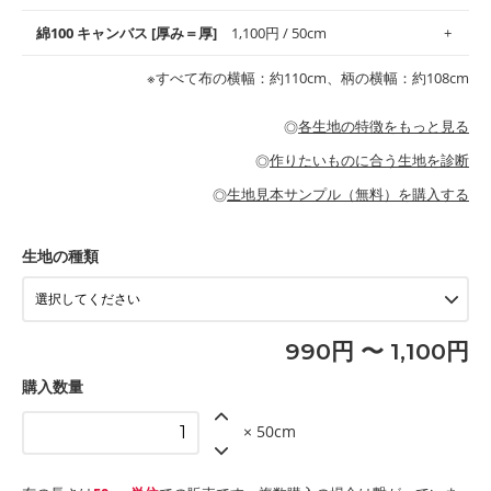
地がオススメです。
す。
コットン75％リネン25％の当店のビエラ生地は、オックス生地よ
綿100 キャンバス [厚み＝厚]
1,100円 / 50cm
・スタイ、おくるみなどのベビーグッズ
りもふんわりとした柔らかい質感と適度な落ち感を感じられるの
・巾着袋、インテリア小物、2枚仕立てのバッグ、ポーチなどの
・マスク、ハンカチなどの布小物
・ハンカチ、夏マスク、スカーフなどの身に着ける小物
が特徴です。
布小物
綾織りの生地です。しっかりとした張りと厚みがありながらも柔
・ブラウス、チュニック、ワンピースなどの洋服
※すべて布の横幅：約110cm、柄の横幅：約108cm
・ブラウス、シャツ、チュニックなどのトップス
・布団カバーなどの寝具、カーテン
らかいのが特徴です。生地の厚みは中厚手です。1枚でも透け感
・パジャマなどの寝具
・ギャザーが多いワンピース
・シャツ、ワンピース、チュニック、イージーパンツなどの大人
・シャツなどの大人服
がないので、ボトムスやタックスカートに向いています。
当店のキャンバス生地は、11号帆布相当の厚みです。 丈夫で高い
服
◎
各生地の特徴をもっと見る
・スカート、甚平などの子ども服
もっと詳しく見る
耐久性があります。トートバッグ・ポーチ・ペンケースなどの布
もっと詳しく見る
・スカート、ワンピース、ブラウス、パンツなどの子ども服
・レッスンバッグ、上履き袋などの通園通学グッズ
小物、インテリア用品に向いています。
◎
作りたいものに合う生地を診断
・布団カバーなどの寝具
もっと詳しく見る
・トートバッグ
・甚平、浴衣など
・カーテン、エプロン、テーブルクロスなどの暮らしのアイテム
・トートバッグ
◎
生地見本サンプル（無料）を購入する
・パンツ、タックスカートなどのボトムス
・ポーチ、ペンケースなどの布小物
もっと詳しく見る
・インテリア用品
もっと詳しく見る
・工作用エプロン
生地の種類
もっと詳しく見る
990円 〜 1,100円
購入数量
× 50cm