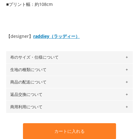
■プリント幅：約108cm
【designer】
raddiey（ラッディー）
布のサイズ・仕様について
生地の種類について
布の長さは50cm単位での販売になります。
（例）150cm購入の場合 → 購入数量「3」、350cm購入の
商品の配送について
・現在、すべてのデザインのプリントに使用している生地は
場合 → 購入数量「7」
６種類です。素材は100％コットン（オックス）・100％コ
返品交換について
・ネコポスでの配送は、布は2mまで型紙は2個までとなりま
ットン（ダブルガーゼ）・100％コットン（ローン）・コッ
す（一部例外有り）それ以上の場合は、ネコポスを選択して
トンリネン（ビエラ織）・100％コットン（ツイル）・
商用利用について
・布はご注文後に注文数量のみをプリントするため、
購入後
も送料の表示が600円となり宅急便での配送となります。
100％コットン（キャンバス・11号帆布）です。
の返品および交換は承ることができません
。購入時には商品
・受注生産（印刷後発送）のため、通常2～3営業日での発送
◎
各生地の詳細を見る
・当サイトで販売している生地は、すべて商用利用可能で
や用尺をお間違えのないようお願いします。思っていた色味
となります。
◎
生地見本サンプル（無料）を購入する
す。ハンドメイドサイトなどでの販売用アイテムの製作にご
と違う、などの理由での返品は承れません。予めご了承くだ
※万が一、検品時に不備が見つかった場合は、4～5営業日後
カートに入れる
利用いただけます。「nunocoto fabric使用」といった記載
さい。
の発送となる場合がございます。