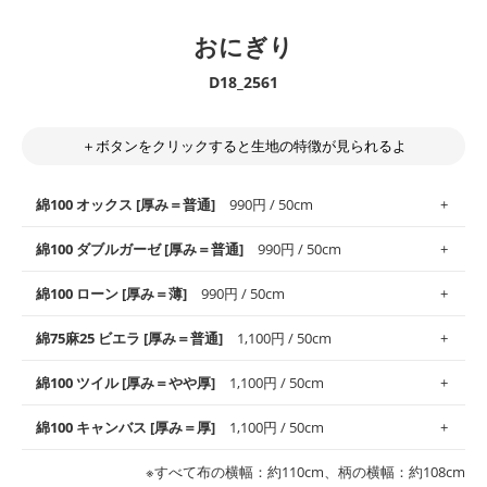
おにぎり
D18_2561
＋ボタンをクリックすると生地の特徴が見られるよ
綿100 オックス [厚み＝普通]
990円 / 50cm
綿100 ダブルガーゼ [厚み＝普通]
990円 / 50cm
使いやすさNo.1！しなやかさと適度な張りを併せ持ち、通気性の
綿100 ローン [厚み＝薄]
990円 / 50cm
高さがオックス生地の特徴です。当サイトのオックス生地は、
や
や薄手
のものを使用しており、とても縫いやすいため、布小物全
柔らかくふんわりとした肌触りが特徴です。ベビー用品やハンカ
綿75麻25 ビエラ [厚み＝普通]
1,100円 / 50cm
般にお使いいただけます。
チなど直接肌に触れるアイテムに最適です。高い吸湿性・通気性
も備え、お手入れも簡単なのでオールシーズンで活躍してくれま
上質で薄手の平織りの生地です。軽やかさとなめらかな手触りの
綿100 ツイル [厚み＝やや厚]
1,100円 / 50cm
※レッスンバッグ、上履き袋などの通園通学グッズにはツイル生
す。
良さが魅力。透け感があるので、涼しげなトップスなどに最適で
地がオススメです。
す。
コットン75％リネン25％の当店のビエラ生地は、オックス生地よ
綿100 キャンバス [厚み＝厚]
1,100円 / 50cm
・スタイ、おくるみなどのベビーグッズ
りもふんわりとした柔らかい質感と適度な落ち感を感じられるの
・巾着袋、インテリア小物、2枚仕立てのバッグ、ポーチなどの
・マスク、ハンカチなどの布小物
・ハンカチ、夏マスク、スカーフなどの身に着ける小物
が特徴です。
布小物
綾織りの生地です。しっかりとした張りと厚みがありながらも柔
・ブラウス、チュニック、ワンピースなどの洋服
※すべて布の横幅：約110cm、柄の横幅：約108cm
・ブラウス、シャツ、チュニックなどのトップス
・布団カバーなどの寝具、カーテン
らかいのが特徴です。生地の厚みは中厚手です。1枚でも透け感