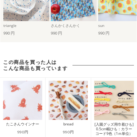
triangle
さんかくさんかく
sun
990 円
990 円
990 円
この商品を買った人は
こんな商品も買っています
たこさんウインナー
bread
[入園グッズ用巾着ひも]
0.5cm幅ひも：カラー
990円
990円
コード9色（1ｍ単位）