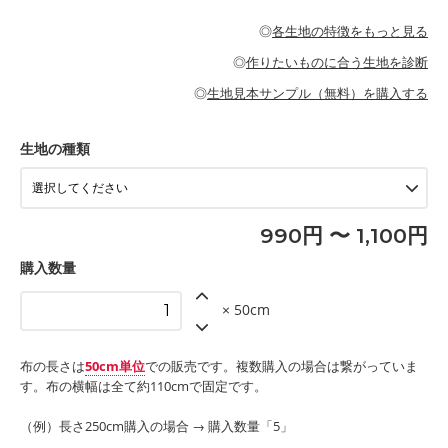
・パジャマなどの寝具
・ギャザーが多いワンピース
・シャツ、ワンピース、チュニック、イージーパンツなどの大人
・シャツなどの大人服
がないので、ボトムスやタックスカートに向いています。
当店のキャンバス生地は、11号帆布相当の厚みです。 丈夫で高い
服
◎
各生地の特徴をもっと見る
・スカート、甚平などの子ども服
もっと詳しく見る
耐久性があります。トートバッグ・ポーチ・ペンケースなどの布
もっと詳しく見る
・スカート、ワンピース、ブラウス、パンツなどの子ども服
・レッスンバッグ、上履き袋などの通園通学グッズ
小物、インテリア用品に向いています。
◎
作りたいものに合う生地を診断
・布団カバーなどの寝具
もっと詳しく見る
・トートバッグ
・甚平、浴衣など
・カーテン、エプロン、テーブルクロスなどの暮らしのアイテム
・トートバッグ
◎
生地見本サンプル（無料）を購入する
・パンツ、タックスカートなどのボトムス
・ポーチ、ペンケースなどの布小物
もっと詳しく見る
・インテリア用品
もっと詳しく見る
・工作用エプロン
生地の種類
もっと詳しく見る
990円 〜 1,100円
購入数量
× 50cm
布の長さは
50cm単位
での販売です。複数購入の場合は繋がっていま
す。布の横幅は全て約110cmで固定です。
（例）長さ250cm購入の場合 → 購入数量「5」