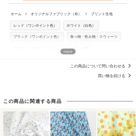
も不要です。（製品化した際に起こる全ての問題、クレーム
※土日祝は営業日に含まれません。
につきましては当店及びnunocoto fabricは一切の責任を負
返品・交換対象の基準について詳しくは
こちら
※配送日のご指定は承れません。出来上がり次第、順次発送
ホーム
オリジナルファブリック（布）
プリント生地
※カットを希望の方は備考欄に「50cmずつカット希望」など
いませんのでご了承ください）
いたします。
ご記載ください（50cm単位でのカットのみ）
※有料型紙（ホームソーイング型紙シリーズ）および柄がえ
レッド（ワンポイント色）
ホワイト（白色）
プリント布の仕様について
らべるキットに付属された型紙は商用利用できませんのでご
もっと詳しく見る
注意ください。型紙自体の転用・販売および型紙を使用して
ブラック（ワンポイント色）
食べ物・飲み物・スウィーツ
製作したものの販売も禁止とさせていただいております。
おにぎり・おかず（ごはん）
かわいい柄
商用利用についての詳細はこちら
柄の向き１方向
ナチュラル
raddiey（ラッディー）
この商品について問い合わせる
お弁当のおかず柄
ディティールに「惚れる。」デザイン
買い物を続ける
この商品に関連する商品