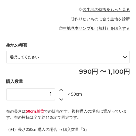
・パジャマなどの寝具
・ギャザーが多いワンピース
・シャツ、ワンピース、チュニック、イージーパンツなどの大人
・シャツなどの大人服
がないので、ボトムスやタックスカートに向いています。
当店のキャンバス生地は、11号帆布相当の厚みです。 丈夫で高い
服
◎
各生地の特徴をもっと見る
・スカート、甚平などの子ども服
もっと詳しく見る
耐久性があります。トートバッグ・ポーチ・ペンケースなどの布
もっと詳しく見る
・スカート、ワンピース、ブラウス、パンツなどの子ども服
・レッスンバッグ、上履き袋などの通園通学グッズ
小物、インテリア用品に向いています。
◎
作りたいものに合う生地を診断
・布団カバーなどの寝具
もっと詳しく見る
・トートバッグ
・甚平、浴衣など
・カーテン、エプロン、テーブルクロスなどの暮らしのアイテム
・トートバッグ
◎
生地見本サンプル（無料）を購入する
・パンツ、タックスカートなどのボトムス
・ポーチ、ペンケースなどの布小物
もっと詳しく見る
・インテリア用品
もっと詳しく見る
・工作用エプロン
生地の種類
もっと詳しく見る
990円 〜 1,100円
購入数量
× 50cm
布の長さは
50cm単位
での販売です。複数購入の場合は繋がっていま
す。布の横幅は全て約110cmで固定です。
（例）長さ250cm購入の場合 → 購入数量「5」