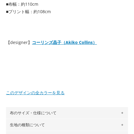
■布幅：約110cm
■プリント幅：約108cm
【designer】
コーリンズ晶子（Akiko Collins）
このデザインの全カラーを見る
布のサイズ・仕様について
生地の種類について
布の長さは50cm単位での販売になります。
（例）150cm購入の場合 → 購入数量「3」、350cm購入の