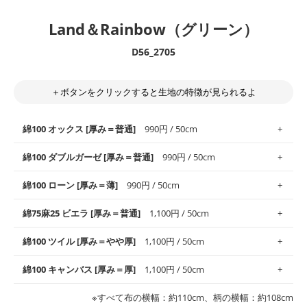
Land＆Rainbow（グリーン）
D56_2705
＋ボタンをクリックすると生地の特徴が見られるよ
綿100 オックス [厚み＝普通]
990円 / 50cm
綿100 ダブルガーゼ [厚み＝普通]
990円 / 50cm
使いやすさNo.1！しなやかさと適度な張りを併せ持ち、通気性の
綿100 ローン [厚み＝薄]
990円 / 50cm
高さがオックス生地の特徴です。当サイトのオックス生地は、
や
や薄手
のものを使用しており、とても縫いやすいため、布小物全
柔らかくふんわりとした肌触りが特徴です。ベビー用品やハンカ
綿75麻25 ビエラ [厚み＝普通]
1,100円 / 50cm
般にお使いいただけます。
チなど直接肌に触れるアイテムに最適です。高い吸湿性・通気性
も備え、お手入れも簡単なのでオールシーズンで活躍してくれま
上質で薄手の平織りの生地です。軽やかさとなめらかな手触りの
綿100 ツイル [厚み＝やや厚]
1,100円 / 50cm
※レッスンバッグ、上履き袋などの通園通学グッズにはツイル生
す。
良さが魅力。透け感があるので、涼しげなトップスなどに最適で
地がオススメです。
す。
コットン75％リネン25％の当店のビエラ生地は、オックス生地よ
綿100 キャンバス [厚み＝厚]
1,100円 / 50cm
・スタイ、おくるみなどのベビーグッズ
りもふんわりとした柔らかい質感と適度な落ち感を感じられるの
・巾着袋、インテリア小物、2枚仕立てのバッグ、ポーチなどの
・マスク、ハンカチなどの布小物
・ハンカチ、夏マスク、スカーフなどの身に着ける小物
が特徴です。
布小物
綾織りの生地です。しっかりとした張りと厚みがありながらも柔
・ブラウス、チュニック、ワンピースなどの洋服
※すべて布の横幅：約110cm、柄の横幅：約108cm
・ブラウス、シャツ、チュニックなどのトップス
・布団カバーなどの寝具、カーテン
らかいのが特徴です。生地の厚みは中厚手です。1枚でも透け感