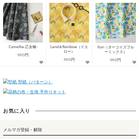
Camellia-乙女椿-
Land＆Rainbow（イエ
fiori（ターコイズブル
ロー）
ーミックス）
990円
990円
990円
型紙（パターン）
手作りキット
お気に入り
メルマガ登録・解除