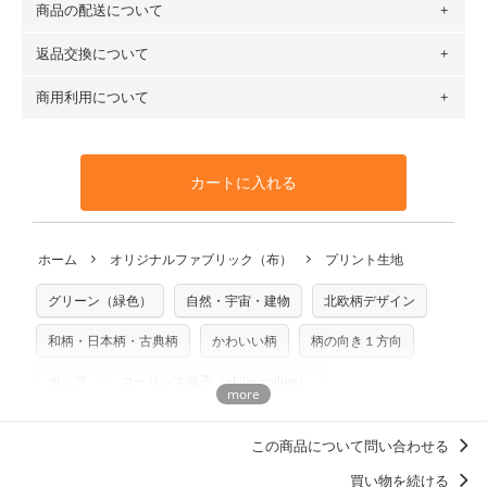
商品の配送について
・現在、すべてのデザインのプリントに使用している生地は
場合 → 購入数量「7」
６種類です。素材は100％コットン（オックス）・100％コ
返品交換について
・ネコポスでの配送は、布は2mまで型紙は2個までとなりま
ットン（ダブルガーゼ）・100％コットン（ローン）・コッ
す（一部例外有り）それ以上の場合は、ネコポスを選択して
トンリネン（ビエラ織）・100％コットン（ツイル）・
商用利用について
・布はご注文後に注文数量のみをプリントするため、
購入後
も送料の表示が600円となり宅急便での配送となります。
100％コットン（キャンバス・11号帆布）です。
の返品および交換は承ることができません
。購入時には商品
・受注生産（印刷後発送）のため、通常2～3営業日での発送
◎
各生地の詳細を見る
・当サイトで販売している生地は、すべて商用利用可能で
や用尺をお間違えのないようお願いします。思っていた色味
となります。
◎
生地見本サンプル（無料）を購入する
す。ハンドメイドサイトなどでの販売用アイテムの製作にご
と違う、などの理由での返品は承れません。予めご了承くだ
※万が一、検品時に不備が見つかった場合は、4～5営業日後
カートに入れる
利用いただけます。「nunocoto fabric使用」といった記載
さい。
の発送となる場合がございます。
も不要です。（製品化した際に起こる全ての問題、クレーム
※土日祝は営業日に含まれません。
につきましては当店及びnunocoto fabricは一切の責任を負
返品・交換対象の基準について詳しくは
こちら
※配送日のご指定は承れません。出来上がり次第、順次発送
ホーム
オリジナルファブリック（布）
プリント生地
※カットを希望の方は備考欄に「50cmずつカット希望」など
いませんのでご了承ください）
いたします。
ご記載ください（50cm単位でのカットのみ）
※有料型紙（ホームソーイング型紙シリーズ）および柄がえ
グリーン（緑色）
自然・宇宙・建物
北欧柄デザイン
プリント布の仕様について
らべるキットに付属された型紙は商用利用できませんのでご
もっと詳しく見る
注意ください。型紙自体の転用・販売および型紙を使用して
和柄・日本柄・古典柄
かわいい柄
柄の向き１方向
製作したものの販売も禁止とさせていただいております。
ポップ
コーリンズ晶子（akiko collins）
商用利用についての詳細はこちら
洋服に仕立てたくなるデザイン
この商品について問い合わせる
買い物を続ける