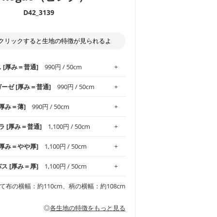
D42_3139
クリックすると生地の特徴が見られるよ
ス [厚み＝普通]
990円 / 50cm
ガーゼ [厚み＝普通]
990円 / 50cm
.1！しなやかさと適度な張りを併せ持ち、
[厚み＝薄]
990円 / 50cm
がオックス生地の特徴です。当サイトのオ
、
やや薄手
のものを使用しており、とても
わりとした肌触りが特徴です。ベビー用品
ラ [厚み＝普通]
1,100円 / 50cm
め、布小物全般にお使いいただけます。
ど直接肌に触れるアイテムに最適です。高
気性も備え、お手入れも簡単なのでオール
平織りの生地です。軽やかさとなめらかな
 [厚み＝やや厚]
1,100円 / 50cm
ッグ、上履き袋などの通園通学グッズには
躍してくれます。
が魅力。透け感があるので、涼しげなトッ
オススメです。
適です。
リネン25％の当店のビエラ生地は、オック
バス [厚み＝厚]
1,100円 / 50cm
くるみなどのベビーグッズ
ふんわりとした柔らかい質感と適度な落ち
ンテリア小物、2枚仕立てのバッグ、ポーチ
ンカチなどの布小物
夏マスク、スカーフなどの身に着ける小物
るのが特徴です。
です。しっかりとした張りと厚みがありな
チュニック、ワンピースなどの洋服
て布の横幅：約110cm、柄の横幅：約108cm
シャツ、チュニックなどのトップス
などの寝具、カーテン
いのが特徴です。生地の厚みは中厚手で
どの寝具
多いワンピース
ンピース、チュニック、イージーパンツな
の大人服
透け感がないので、ボトムスやタックスカー
ス生地は、11号帆布相当の厚みです。 丈
◎
各生地の特徴をもっと見る
甚平などの子ども服
ます。
見る
性があります。トートバッグ・ポーチ・ペ
見る
ワンピース、ブラウス、パンツなどの子ど