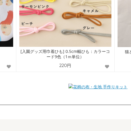
[入園グッズ用巾着ひも] 0.5cm幅ひも：カラーコ
猫
ード9色（1ｍ単位）
220円
手作りキット