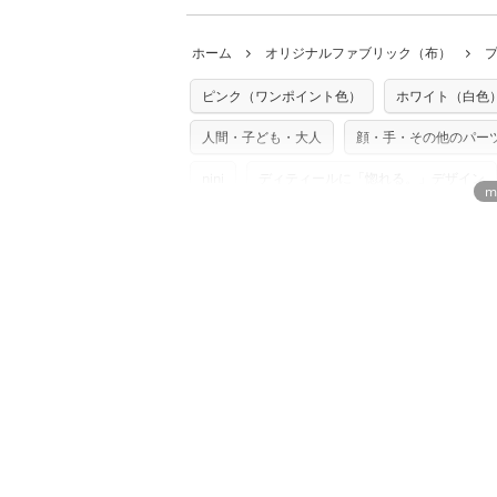
・当サイトで販売している生地は、すべて
ていた色味と違う、などの理由での返品は
※万が一、検品時に不備が見つかった場合
どでの販売用アイテムの製作にご利用いただけま
います。
ホーム
オリジナルファブリック（布）
た記載も不要です。（製品化した際に起こ
返品・交換対象の基準について詳しくは
こ
※土日祝は営業日に含まれません。
店及びnunocoto fabricは一切の責
※配送日のご指定は承れません。出来上が
ピンク（ワンポイント色）
ホワイト（白色
※カットを希望の方は備考欄に「50cmず
※有料型紙（ホームソーイング型紙シリー
単位でのカットのみ）
型紙は商用利用できませんのでご注意くだ
人間・子ども・大人
顔・手・その他のパー
プリント布の仕様について
使用して製作したものの販売も禁止とさせ
もっと詳しく見
商用利用についての詳細はこちら
nini
ディティールに「惚れる。」デザイン