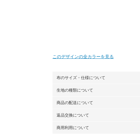
このデザインの全カラーを見る
布のサイズ・仕様について
生地の種類について
布の長さは50cm単位での販売になります
（例）150cm購入の場合 → 購入数量「3
商品の配送について
・現在、すべてのデザインのプリントに使
100％コットン（オックス）・100％コ
返品交換について
・ネコポスでの配送は、布は2mまで型紙
ーン）・コットンリネン（ビエラ織）・10
以上の場合は、ネコポスを選択しても送料
（キャンバス・11号帆布）です。
商用利用について
・布はご注文後に注文数量のみをプリント
ります。
◎
各生地の詳細を見る
ことができません
。購入時には商品や用尺
・受注生産（印刷後発送）のため、通常2
◎
生地見本サンプル（無料）を購入する