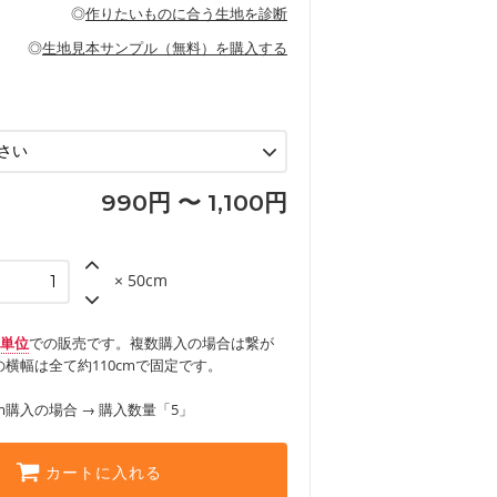
の布小物、インテリア用品に向いていま
◎
作りたいものに合う生地を診断
見る
ッグ、上履き袋などの通園通学グッズ
などの寝具
グ
◎
生地見本サンプル（無料）を購入する
など
エプロン、テーブルクロスなどの暮らしの
グ
ンケースなどの布小物
見る
ックスカートなどのボトムス
用品
ロン
見る
見る
990円 〜 1,100円
× 50cm
m単位
での販売です。複数購入の場合は繋が
横幅は全て約110cmで固定です。
m購入の場合 → 購入数量「5」
カートに入れる