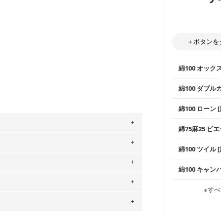
＋ボタンを
綿100 オック
綿100 ダブル
使いやすさNo
綿100 ローン 
通気性の高さ
ックス生地は
柔らかくふん
綿75麻25 ビエ
縫いやすいた
やハンカチな
い吸湿性・通
。
上質で薄手の
綿100 ツイル
※レッスンバ
シーズンで活
手触りの良さ
」、350cm購入の場合 → 購入数量「7」
ツイル生地が
プスなどに最
用している生地は６種類です。素材は
コットン75％
綿100 キャン
・スタイ、お
ス生地よりも
ットン（ダブルガーゼ）・100％コットン（ロ
・巾着袋、イ
・マスク、ハ
・ハンカチ、
感を感じられ
は2個までとなります（一部例外有り）それ
などの布小物
0％コットン（ツイル）・100％コットン
綾織りの生地
・ブラウス、
※すべ
・ブラウス、
・布団カバー
の表示が600円となり宅急便での配送とな
がらも柔らか
・パジャマな
・ギャザーが
・シャツ、ワ
・シャツなど
するため、
購入後の返品および交換は承る
す。1枚でも
当店のキャンバ
どの大人服
・スカート、
トに向いてい
もっと詳しく
をお間違えのないようお願いします。思っ
夫で高い耐久
～3営業日での発送となります。
もっと詳しく
・スカート、