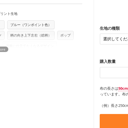
商用利用可能です。ハンドメイドサイトな
ンケースなど
承れません。予めご了承ください。
は、4～5営業日後の発送となる場合がござ
も服
もっと詳しく
・レッスンバ
す。
す。「nunocoto fabric使用」といっ
・布団カバー
・トートバッ
プリント生地
る全ての問題、クレームにつきましては当
・甚平、浴衣
ちら
・カーテン、
・トートバッ
任を負いませんのでご了承ください）
アイテム
・ポーチ、ペ
り次第、順次発送いたします。
もっと詳しく
）
ブルー（ワンポイント色）
・パンツ、タ
つカット希望」などご記載ください（50cm
ズ）および柄がえらべるキットに付属された
・インテリア
生地の種類
・工作用エプ
さい。型紙自体の転用・販売および型紙を
ツ
柄の向き上下左右（総柄）
ポップ
もっと詳しく
ていただいております。
る
もっと詳しく
洋服に仕立てたくなるデザイン
購入数量
布の長さは
50c
っています。布の
（例）長さ250c