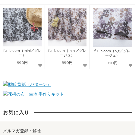
full bloom（mini／グレ
full bloom（mini／グレ
full bloom（big／グレ
ー）
ージュ）
ージュ）
990円
990円
990円
型紙（パターン）
手作りキット
お気に入り
メルマガ登録・解除