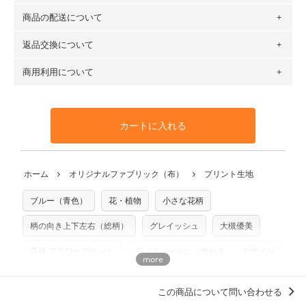
（例）150cm購入の場合 → 購入数量「3」、350cm購入の
商品の配送について
・現在、すべてのデザインのプリントに使用している生地は
場合 → 購入数量「7」
６種類です。素材は100％コットン（オックス）・100％コ
返品交換について
・ネコポスでの配送は、布は2mまで型紙は2個までとなりま
ットン（ダブルガーゼ）・100％コットン（ローン）・コッ
す（一部例外有り）それ以上の場合は、ネコポスを選択して
トンリネン（ビエラ織）・100％コットン（ツイル）・
商用利用について
・布はご注文後に注文数量のみをプリントするため、
購入後
も送料の表示が600円となり宅急便での配送となります。
100％コットン（キャンバス・11号帆布）です。
の返品および交換は承ることができません
。購入時には商品
・受注生産（印刷後発送）のため、通常2～3営業日での発送
◎
各生地の詳細を見る
・当サイトで販売している生地は、すべて商用利用可能で
や用尺をお間違えのないようお願いします。思っていた色味
となります。
◎
生地見本サンプル（無料）を購入する
す。ハンドメイドサイトなどでの販売用アイテムの製作にご
と違う、などの理由での返品は承れません。予めご了承くだ
※万が一、検品時に不備が見つかった場合は、4～5営業日後
カートに入れる
利用いただけます。「nunocoto fabric使用」といった記載
さい。
の発送となる場合がございます。
も不要です。（製品化した際に起こる全ての問題、クレーム
※土日祝は営業日に含まれません。
につきましては当店及びnunocoto fabricは一切の責任を負
返品・交換対象の基準について詳しくは
こちら
※配送日のご指定は承れません。出来上がり次第、順次発送
ホーム
オリジナルファブリック（布）
プリント生地
※カットを希望の方は備考欄に「50cmずつカット希望」など
いませんのでご了承ください）
いたします。
ご記載ください（50cm単位でのカットのみ）
※有料型紙（ホームソーイング型紙シリーズ）および柄がえ
ブルー（青色）
花・植物
小さな花柄
プリント布の仕様について
らべるキットに付属された型紙は商用利用できませんのでご
もっと詳しく見る
注意ください。型紙自体の転用・販売および型紙を使用して
柄の向き上下左右（総柄）
グレイッシュ
大槻優美
製作したものの販売も禁止とさせていただいております。
花柄 フラワープリント
ディティールに「惚れる。」デザイン
商用利用についての詳細はこちら
この商品について問い合わせる