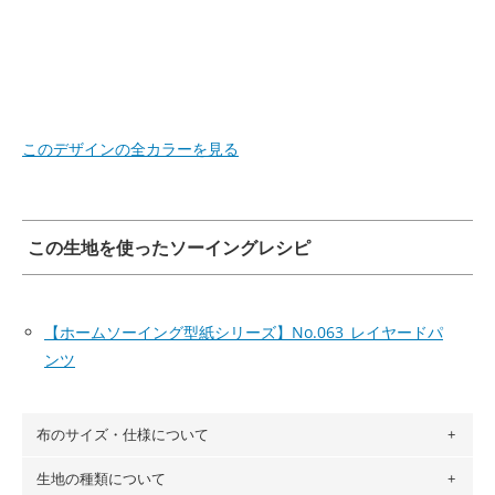
このデザインの全カラーを見る
この生地を使ったソーイングレシピ
【ホームソーイング型紙シリーズ】No.063_レイヤードパ
ンツ
布のサイズ・仕様について
生地の種類について
布の長さは50cm単位での販売になります。