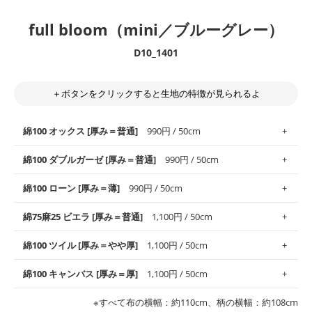
full bloom（mini／ブルーグレー）
D10_1401
＋ボタンをクリックすると生地の特徴が見られるよ
綿100 オックス [厚み＝普通]
990円 / 50cm
綿100 ダブルガーゼ [厚み＝普通]
990円 / 50cm
使いやすさNo.1！しなやかさと適度な張りを併せ持ち、通気性の
綿100 ローン [厚み＝薄]
990円 / 50cm
高さがオックス生地の特徴です。当サイトのオックス生地は、
や
や薄手
のものを使用しており、とても縫いやすいため、布小物全
柔らかくふんわりとした肌触りが特徴です。ベビー用品やハンカ
綿75麻25 ビエラ [厚み＝普通]
1,100円 / 50cm
般にお使いいただけます。
チなど直接肌に触れるアイテムに最適です。高い吸湿性・通気性
も備え、お手入れも簡単なのでオールシーズンで活躍してくれま
上質で薄手の平織りの生地です。軽やかさとなめらかな手触りの
綿100 ツイル [厚み＝やや厚]
1,100円 / 50cm
※レッスンバッグ、上履き袋などの通園通学グッズにはツイル生
す。
良さが魅力。透け感があるので、涼しげなトップスなどに最適で
地がオススメです。
す。
コットン75％リネン25％の当店のビエラ生地は、オックス生地よ
綿100 キャンバス [厚み＝厚]
1,100円 / 50cm
・スタイ、おくるみなどのベビーグッズ
りもふんわりとした柔らかい質感と適度な落ち感を感じられるの
・巾着袋、インテリア小物、2枚仕立てのバッグ、ポーチなどの
・マスク、ハンカチなどの布小物
・ハンカチ、夏マスク、スカーフなどの身に着ける小物
が特徴です。
布小物
綾織りの生地です。しっかりとした張りと厚みがありながらも柔
・ブラウス、チュニック、ワンピースなどの洋服
※すべて布の横幅：約110cm、柄の横幅：約108cm
・ブラウス、シャツ、チュニックなどのトップス
・布団カバーなどの寝具、カーテン
らかいのが特徴です。生地の厚みは中厚手です。1枚でも透け感