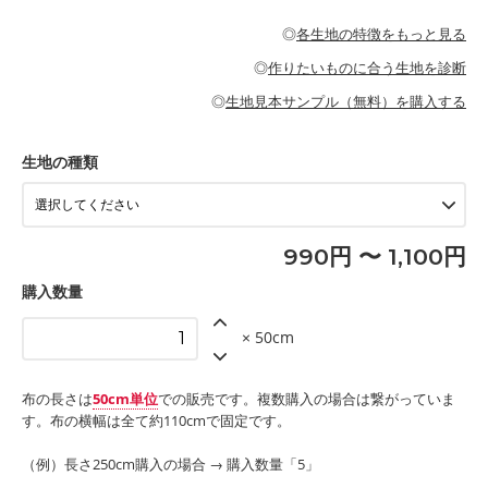
・パジャマなどの寝具
・ギャザーが多いワンピース
・シャツ、ワンピース、チュニック、イージーパンツなどの大人
・シャツなどの大人服
がないので、ボトムスやタックスカートに向いています。
当店のキャンバス生地は、11号帆布相当の厚みです。 丈夫で高い
服
◎
各生地の特徴をもっと見る
・スカート、甚平などの子ども服
もっと詳しく見る
耐久性があります。トートバッグ・ポーチ・ペンケースなどの布
もっと詳しく見る
・スカート、ワンピース、ブラウス、パンツなどの子ども服
・レッスンバッグ、上履き袋などの通園通学グッズ
小物、インテリア用品に向いています。
◎
作りたいものに合う生地を診断
・布団カバーなどの寝具
もっと詳しく見る
・トートバッグ
・甚平、浴衣など
・カーテン、エプロン、テーブルクロスなどの暮らしのアイテム
・トートバッグ
◎
生地見本サンプル（無料）を購入する
・パンツ、タックスカートなどのボトムス
・ポーチ、ペンケースなどの布小物
もっと詳しく見る
・インテリア用品
もっと詳しく見る
・工作用エプロン
生地の種類
もっと詳しく見る
990円 〜 1,100円
購入数量
× 50cm
布の長さは
50cm単位
での販売です。複数購入の場合は繋がっていま
す。布の横幅は全て約110cmで固定です。
（例）長さ250cm購入の場合 → 購入数量「5」