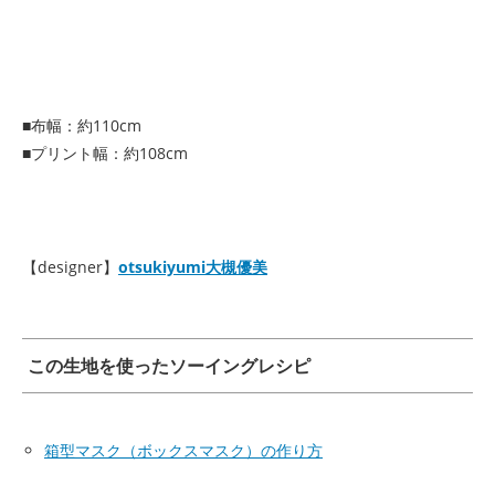
■布幅：約110cm
■プリント幅：約108cm
【designer】
otsukiyumi大槻優美
この生地を使ったソーイングレシピ
箱型マスク（ボックスマスク）の作り方