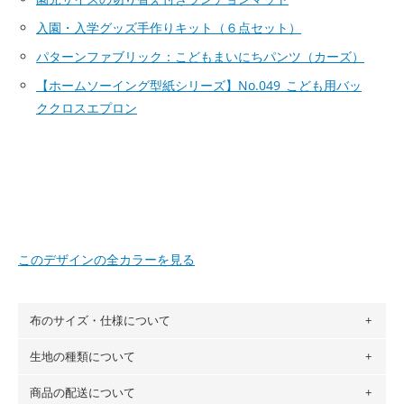
入園・入学グッズ手作りキット（６点セット）
パターンファブリック：こどもまいにちパンツ（カーズ）
【ホームソーイング型紙シリーズ】No.049_こども用バッ
ククロスエプロン
このデザインの全カラーを見る
布のサイズ・仕様について
生地の種類について
布の長さは50cm単位での販売になります。
（例）150cm購入の場合 → 購入数量「3」、350cm購入の
商品の配送について
・現在、すべてのデザインのプリントに使用している生地は
場合 → 購入数量「7」