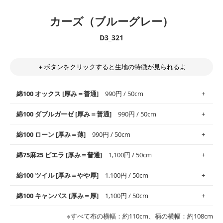
カーズ（ブルーグレー）
D3_321
＋ボタンをクリックすると生地の特徴が見られるよ
綿100 オックス [厚み＝普通]
990円 / 50cm
綿100 ダブルガーゼ [厚み＝普通]
990円 / 50cm
使いやすさNo.1！しなやかさと適度な張りを併せ持ち、通気性の
綿100 ローン [厚み＝薄]
990円 / 50cm
高さがオックス生地の特徴です。当サイトのオックス生地は、
や
や薄手
のものを使用しており、とても縫いやすいため、布小物全
柔らかくふんわりとした肌触りが特徴です。ベビー用品やハンカ
綿75麻25 ビエラ [厚み＝普通]
1,100円 / 50cm
般にお使いいただけます。
チなど直接肌に触れるアイテムに最適です。高い吸湿性・通気性
も備え、お手入れも簡単なのでオールシーズンで活躍してくれま
上質で薄手の平織りの生地です。軽やかさとなめらかな手触りの
綿100 ツイル [厚み＝やや厚]
1,100円 / 50cm
※レッスンバッグ、上履き袋などの通園通学グッズにはツイル生
す。
良さが魅力。透け感があるので、涼しげなトップスなどに最適で
地がオススメです。
す。
コットン75％リネン25％の当店のビエラ生地は、オックス生地よ
綿100 キャンバス [厚み＝厚]
1,100円 / 50cm
・スタイ、おくるみなどのベビーグッズ
りもふんわりとした柔らかい質感と適度な落ち感を感じられるの
・巾着袋、インテリア小物、2枚仕立てのバッグ、ポーチなどの
・マスク、ハンカチなどの布小物
・ハンカチ、夏マスク、スカーフなどの身に着ける小物
が特徴です。
布小物
綾織りの生地です。しっかりとした張りと厚みがありながらも柔
・ブラウス、チュニック、ワンピースなどの洋服
※すべて布の横幅：約110cm、柄の横幅：約108cm
・ブラウス、シャツ、チュニックなどのトップス
・布団カバーなどの寝具、カーテン
らかいのが特徴です。生地の厚みは中厚手です。1枚でも透け感