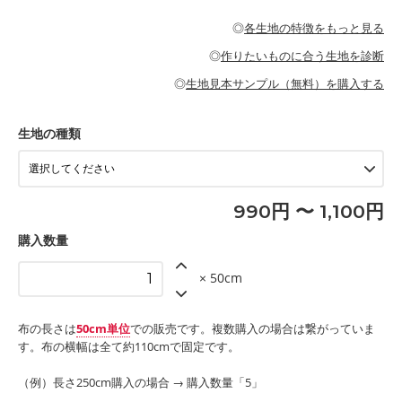
・パジャマなどの寝具
・ギャザーが多いワンピース
・シャツ、ワンピース、チュニック、イージーパンツなどの大人
・シャツなどの大人服
がないので、ボトムスやタックスカートに向いています。
当店のキャンバス生地は、11号帆布相当の厚みです。 丈夫で高い
服
◎
各生地の特徴をもっと見る
・スカート、甚平などの子ども服
もっと詳しく見る
耐久性があります。トートバッグ・ポーチ・ペンケースなどの布
もっと詳しく見る
・スカート、ワンピース、ブラウス、パンツなどの子ども服
・レッスンバッグ、上履き袋などの通園通学グッズ
小物、インテリア用品に向いています。
◎
作りたいものに合う生地を診断
・布団カバーなどの寝具
もっと詳しく見る
・トートバッグ
・甚平、浴衣など
・カーテン、エプロン、テーブルクロスなどの暮らしのアイテム
・トートバッグ
◎
生地見本サンプル（無料）を購入する
・パンツ、タックスカートなどのボトムス
・ポーチ、ペンケースなどの布小物
もっと詳しく見る
・インテリア用品
もっと詳しく見る
・工作用エプロン
生地の種類
もっと詳しく見る
990円 〜 1,100円
購入数量
× 50cm
布の長さは
50cm単位
での販売です。複数購入の場合は繋がっていま
す。布の横幅は全て約110cmで固定です。
（例）長さ250cm購入の場合 → 購入数量「5」