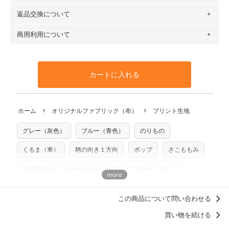
６種類です。素材は100％コットン（オックス）・100％コ
返品交換について
・ネコポスでの配送は、布は2mまで型紙は2個までとなりま
ットン（ダブルガーゼ）・100％コットン（ローン）・コッ
す（一部例外有り）それ以上の場合は、ネコポスを選択して
トンリネン（ビエラ織）・100％コットン（ツイル）・
商用利用について
・布はご注文後に注文数量のみをプリントするため、
購入後
も送料の表示が600円となり宅急便での配送となります。
100％コットン（キャンバス・11号帆布）です。
の返品および交換は承ることができません
。購入時には商品
・受注生産（印刷後発送）のため、通常2～3営業日での発送
◎
各生地の詳細を見る
・当サイトで販売している生地は、すべて商用利用可能で
や用尺をお間違えのないようお願いします。思っていた色味
となります。
◎
生地見本サンプル（無料）を購入する
す。ハンドメイドサイトなどでの販売用アイテムの製作にご
と違う、などの理由での返品は承れません。予めご了承くだ
※万が一、検品時に不備が見つかった場合は、4～5営業日後
カートに入れる
利用いただけます。「nunocoto fabric使用」といった記載
さい。
の発送となる場合がございます。
も不要です。（製品化した際に起こる全ての問題、クレーム
※土日祝は営業日に含まれません。
につきましては当店及びnunocoto fabricは一切の責任を負
返品・交換対象の基準について詳しくは
こちら
※配送日のご指定は承れません。出来上がり次第、順次発送
ホーム
オリジナルファブリック（布）
プリント生地
※カットを希望の方は備考欄に「50cmずつカット希望」など
いませんのでご了承ください）
いたします。
ご記載ください（50cm単位でのカットのみ）
※有料型紙（ホームソーイング型紙シリーズ）および柄がえ
グレー（灰色）
ブルー（青色）
のりもの
プリント布の仕様について
らべるキットに付属された型紙は商用利用できませんのでご
もっと詳しく見る
注意ください。型紙自体の転用・販売および型紙を使用して
くるま（車）
柄の向き１方向
ポップ
さこももみ
製作したものの販売も禁止とさせていただいております。
人気殿堂入り！nunocoto fabricのロングセラーデザイン
商用利用についての詳細はこちら
男の子に人気・おすすめの柄デザイン
この商品について問い合わせる
買い物を続ける