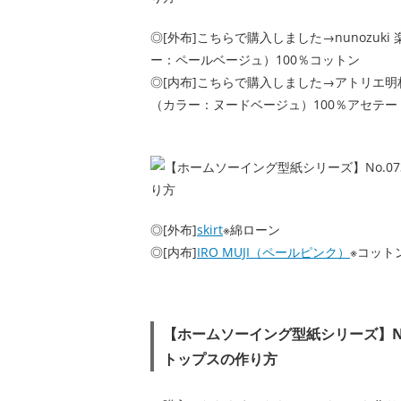
◎[外布]こちらで購入しました→nunozuki
ー：ペールベージュ）100％コットン
◎[内布]こちらで購入しました→アトリエ明
（カラー：ヌードベージュ）100％アセテー
◎[外布]
skirt
※綿ローン
◎[内布]
IRO MUJI（ペールピンク）
※コット
【ホームソーイング型紙シリーズ】No
トップスの作り方