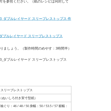
方を参照ください。（紙のレシピは同封して
_ダブルレイヤード スリーブレストップス
りましょう。（製作時間のめやす：3時間半）
 スリーブレストップス
枚（ぬいしろ付き実寸型紙）
袖ぐり：46 / 48 / 50
身幅：50 / 53.5 / 57
裾幅：