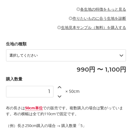
・パジャマなどの寝具
・ギャザーが多いワンピース
・シャツ、ワンピース、チュニック、イージーパンツなどの大人
・シャツなどの大人服
がないので、ボトムスやタックスカートに向いています。
当店のキャンバス生地は、11号帆布相当の厚みです。 丈夫で高い
服
◎
各生地の特徴をもっと見る
・スカート、甚平などの子ども服
もっと詳しく見る
耐久性があります。トートバッグ・ポーチ・ペンケースなどの布
もっと詳しく見る
・スカート、ワンピース、ブラウス、パンツなどの子ども服
・レッスンバッグ、上履き袋などの通園通学グッズ
小物、インテリア用品に向いています。
◎
作りたいものに合う生地を診断
・布団カバーなどの寝具
もっと詳しく見る
・トートバッグ
・甚平、浴衣など
・カーテン、エプロン、テーブルクロスなどの暮らしのアイテム
・トートバッグ
◎
生地見本サンプル（無料）を購入する
・パンツ、タックスカートなどのボトムス
・ポーチ、ペンケースなどの布小物
もっと詳しく見る
・インテリア用品
もっと詳しく見る
・工作用エプロン
生地の種類
もっと詳しく見る
990円 〜 1,100円
購入数量
× 50cm
布の長さは
50cm単位
での販売です。複数購入の場合は繋がっていま
す。布の横幅は全て約110cmで固定です。
（例）長さ250cm購入の場合 → 購入数量「5」