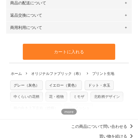
商品の配送について
・現在、すべてのデザインのプリントに使用している生地は
場合 → 購入数量「7」
６種類です。素材は100％コットン（オックス）・100％コ
返品交換について
・ネコポスでの配送は、布は2mまで型紙は2個までとなりま
ットン（ダブルガーゼ）・100％コットン（ローン）・コッ
す（一部例外有り）それ以上の場合は、ネコポスを選択して
トンリネン（ビエラ織）・100％コットン（ツイル）・
商用利用について
・布はご注文後に注文数量のみをプリントするため、
購入後
も送料の表示が600円となり宅急便での配送となります。
100％コットン（キャンバス・11号帆布）です。
の返品および交換は承ることができません
。購入時には商品
・受注生産（印刷後発送）のため、通常2～3営業日での発送
◎
各生地の詳細を見る
・当サイトで販売している生地は、すべて商用利用可能で
や用尺をお間違えのないようお願いします。思っていた色味
となります。
◎
生地見本サンプル（無料）を購入する
す。ハンドメイドサイトなどでの販売用アイテムの製作にご
と違う、などの理由での返品は承れません。予めご了承くだ
※万が一、検品時に不備が見つかった場合は、4～5営業日後
カートに入れる
利用いただけます。「nunocoto fabric使用」といった記載
さい。
の発送となる場合がございます。
も不要です。（製品化した際に起こる全ての問題、クレーム
※土日祝は営業日に含まれません。
につきましては当店及びnunocoto fabricは一切の責任を負
返品・交換対象の基準について詳しくは
こちら
※配送日のご指定は承れません。出来上がり次第、順次発送
ホーム
オリジナルファブリック（布）
プリント生地
※カットを希望の方は備考欄に「50cmずつカット希望」など
いませんのでご了承ください）
いたします。
ご記載ください（50cm単位でのカットのみ）
※有料型紙（ホームソーイング型紙シリーズ）および柄がえ
グレー（灰色）
イエロー（黄色）
ドット・水玉
プリント布の仕様について
らべるキットに付属された型紙は商用利用できませんのでご
もっと詳しく見る
注意ください。型紙自体の転用・販売および型紙を使用して
中くらいの花柄
花・植物
ミモザ
北欧柄デザイン
製作したものの販売も禁止とさせていただいております。
柄の向き上下左右（総柄）
グレイッシュ
商用利用についての詳細はこちら
オオノ・マユミ
北欧柄
この商品について問い合わせる
買い物を続ける