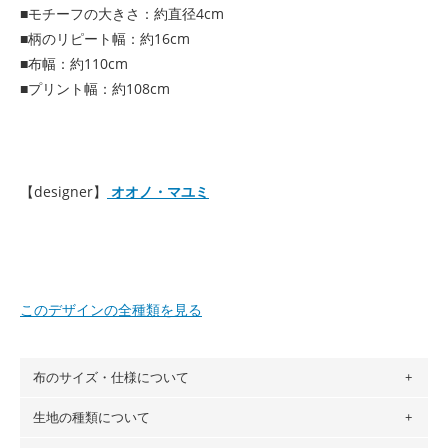
■モチーフの大きさ：約直径4cm
■柄のリピート幅：約16cm
■布幅：約110cm
■プリント幅：約108cm
【designer】
オオノ・マユミ
このデザインの全種類を見る
布のサイズ・仕様について
生地の種類について
布の長さは50cm単位での販売になります。
（例）150cm購入の場合 → 購入数量「3」、350cm購入の