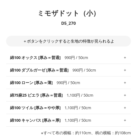
ミモザドット（小）
D5_270
＋ボタンをクリックすると生地の特徴が見られるよ
綿100 オックス [厚み＝普通]
990円 / 50cm
綿100 ダブルガーゼ [厚み＝普通]
990円 / 50cm
使いやすさNo.1！しなやかさと適度な張りを併せ持ち、通気性の
綿100 ローン [厚み＝薄]
990円 / 50cm
高さがオックス生地の特徴です。当サイトのオックス生地は、
や
や薄手
のものを使用しており、とても縫いやすいため、布小物全
柔らかくふんわりとした肌触りが特徴です。ベビー用品やハンカ
綿75麻25 ビエラ [厚み＝普通]
1,100円 / 50cm
般にお使いいただけます。
チなど直接肌に触れるアイテムに最適です。高い吸湿性・通気性
も備え、お手入れも簡単なのでオールシーズンで活躍してくれま
上質で薄手の平織りの生地です。軽やかさとなめらかな手触りの
綿100 ツイル [厚み＝やや厚]
1,100円 / 50cm
※レッスンバッグ、上履き袋などの通園通学グッズにはツイル生
す。
良さが魅力。透け感があるので、涼しげなトップスなどに最適で
地がオススメです。
す。
コットン75％リネン25％の当店のビエラ生地は、オックス生地よ
綿100 キャンバス [厚み＝厚]
1,100円 / 50cm
・スタイ、おくるみなどのベビーグッズ
りもふんわりとした柔らかい質感と適度な落ち感を感じられるの
・巾着袋、インテリア小物、2枚仕立てのバッグ、ポーチなどの
・マスク、ハンカチなどの布小物
・ハンカチ、夏マスク、スカーフなどの身に着ける小物
が特徴です。
布小物
綾織りの生地です。しっかりとした張りと厚みがありながらも柔
・ブラウス、チュニック、ワンピースなどの洋服
※すべて布の横幅：約110cm、柄の横幅：約108cm
・ブラウス、シャツ、チュニックなどのトップス
・布団カバーなどの寝具、カーテン
らかいのが特徴です。生地の厚みは中厚手です。1枚でも透け感