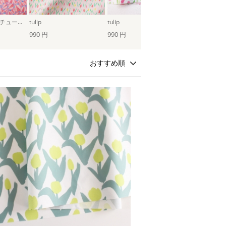
ふっくらしあわせチューリップmini（ピンク）
tulip
tulip
Spring Tul
990 円
990 円
990 円