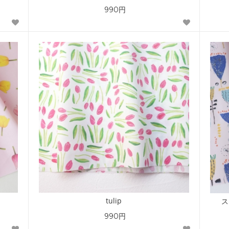
990円
tulip
ス
990円