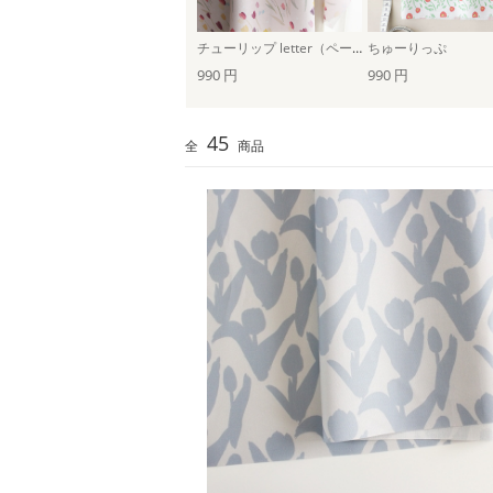
チューリップ letter（ペールピンク）
ちゅーりっぷ
990 円
990 円
45
全
商品