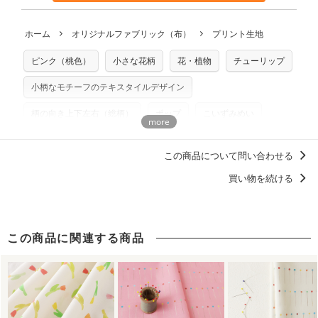
も不要です。（製品化した際に起こる全ての問題、クレーム
※土日祝は営業日に含まれません。
につきましては当店及びnunocoto fabricは一切の責任を負
返品・交換対象の基準について詳しくは
こちら
※配送日のご指定は承れません。出来上がり次第、順次発送
ホーム
オリジナルファブリック（布）
プリント生地
※カットを希望の方は備考欄に「50cmずつカット希望」など
いませんのでご了承ください）
いたします。
ご記載ください（50cm単位でのカットのみ）
※有料型紙（ホームソーイング型紙シリーズ）および柄がえ
ピンク（桃色）
小さな花柄
花・植物
チューリップ
プリント布の仕様について
らべるキットに付属された型紙は商用利用できませんのでご
もっと詳しく見る
注意ください。型紙自体の転用・販売および型紙を使用して
小柄なモチーフのテキスタイルデザイン
製作したものの販売も禁止とさせていただいております。
柄の向き上下左右（総柄）
ポップ
こいずみめい
商用利用についての詳細はこちら
ベビーアイテムにおすすめのデザイン
この商品について問い合わせる
洋服に仕立てたくなるデザイン
買い物を続ける
この商品に関連する商品