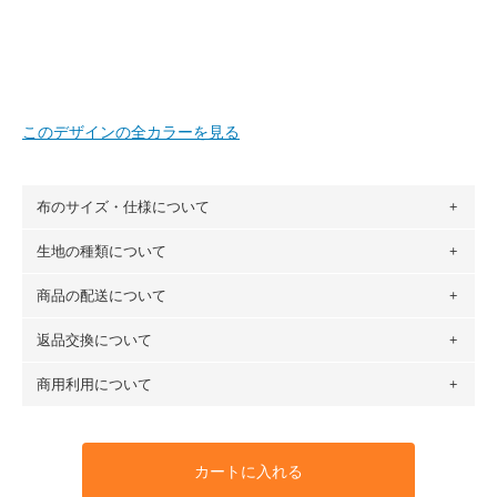
このデザインの全カラーを見る
布のサイズ・仕様について
生地の種類について
布の長さは50cm単位での販売になります。
（例）150cm購入の場合 → 購入数量「3」、350cm購入の
商品の配送について
・現在、すべてのデザインのプリントに使用している生地は
場合 → 購入数量「7」
６種類です。素材は100％コットン（オックス）・100％コ
返品交換について
・ネコポスでの配送は、布は2mまで型紙は2個までとなりま
ットン（ダブルガーゼ）・100％コットン（ローン）・コッ
す（一部例外有り）それ以上の場合は、ネコポスを選択して
トンリネン（ビエラ織）・100％コットン（ツイル）・
商用利用について
・布はご注文後に注文数量のみをプリントするため、
購入後
も送料の表示が600円となり宅急便での配送となります。
100％コットン（キャンバス・11号帆布）です。
の返品および交換は承ることができません
。購入時には商品
・受注生産（印刷後発送）のため、通常2～3営業日での発送
◎
各生地の詳細を見る
・当サイトで販売している生地は、すべて商用利用可能で
や用尺をお間違えのないようお願いします。思っていた色味
となります。
◎
生地見本サンプル（無料）を購入する
す。ハンドメイドサイトなどでの販売用アイテムの製作にご
と違う、などの理由での返品は承れません。予めご了承くだ
※万が一、検品時に不備が見つかった場合は、4～5営業日後
カートに入れる
利用いただけます。「nunocoto fabric使用」といった記載
さい。
の発送となる場合がございます。