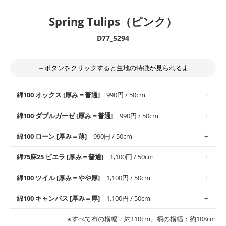
Spring Tulips（ピンク）
D77_5294
＋ボタンをクリックすると生地の特徴が見られるよ
綿100 オックス [厚み＝普通]
990円 / 50cm
綿100 ダブルガーゼ [厚み＝普通]
990円 / 50cm
使いやすさNo.1！しなやかさと適度な張りを併せ持ち、通気性の
綿100 ローン [厚み＝薄]
990円 / 50cm
高さがオックス生地の特徴です。当サイトのオックス生地は、
や
や薄手
のものを使用しており、とても縫いやすいため、布小物全
柔らかくふんわりとした肌触りが特徴です。ベビー用品やハンカ
綿75麻25 ビエラ [厚み＝普通]
1,100円 / 50cm
般にお使いいただけます。
チなど直接肌に触れるアイテムに最適です。高い吸湿性・通気性
も備え、お手入れも簡単なのでオールシーズンで活躍してくれま
上質で薄手の平織りの生地です。軽やかさとなめらかな手触りの
綿100 ツイル [厚み＝やや厚]
1,100円 / 50cm
※レッスンバッグ、上履き袋などの通園通学グッズにはツイル生
す。
良さが魅力。透け感があるので、涼しげなトップスなどに最適で
地がオススメです。
す。
コットン75％リネン25％の当店のビエラ生地は、オックス生地よ
綿100 キャンバス [厚み＝厚]
1,100円 / 50cm
・スタイ、おくるみなどのベビーグッズ
りもふんわりとした柔らかい質感と適度な落ち感を感じられるの
・巾着袋、インテリア小物、2枚仕立てのバッグ、ポーチなどの
・マスク、ハンカチなどの布小物
・ハンカチ、夏マスク、スカーフなどの身に着ける小物
が特徴です。
布小物
綾織りの生地です。しっかりとした張りと厚みがありながらも柔
・ブラウス、チュニック、ワンピースなどの洋服
※すべて布の横幅：約110cm、柄の横幅：約108cm
・ブラウス、シャツ、チュニックなどのトップス
・布団カバーなどの寝具、カーテン
らかいのが特徴です。生地の厚みは中厚手です。1枚でも透け感