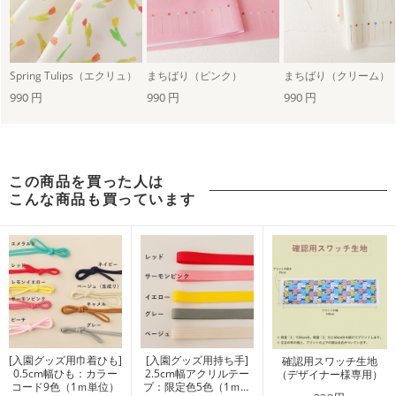
Spring Tulips（エクリュ）
まちばり（ピンク）
まちばり（クリーム）
990 円
990 円
990 円
この商品を買った人は
こんな商品も買っています
[入園グッズ用巾着ひも]
[入園グッズ用持ち手]
確認用スワッチ生地
0.5cm幅ひも：カラー
2.5cm幅アクリルテー
（デザイナー様専用）
コード9色（1ｍ単位）
プ：限定色5色（1ｍ単