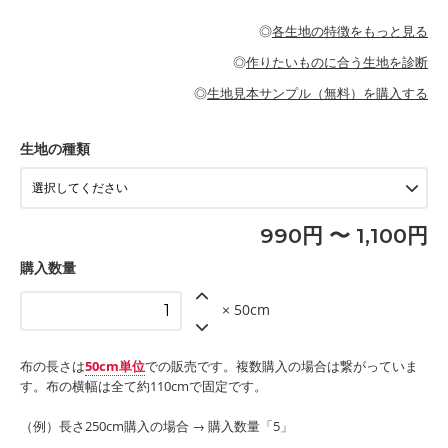
・パジャマなどの寝具
・ギャザーが多いワンピース
・シャツ、ワンピース、チュニック、イージーパンツなどの大人
・シャツなどの大人服
がないので、ボトムスやタックスカートに向いています。
当店のキャンバス生地は、11号帆布相当の厚みです。 丈夫で高い
服
◎
各生地の特徴をもっと見る
・スカート、甚平などの子ども服
もっと詳しく見る
耐久性があります。トートバッグ・ポーチ・ペンケースなどの布
もっと詳しく見る
・スカート、ワンピース、ブラウス、パンツなどの子ども服
・レッスンバッグ、上履き袋などの通園通学グッズ
小物、インテリア用品に向いています。
◎
作りたいものに合う生地を診断
・布団カバーなどの寝具
もっと詳しく見る
・トートバッグ
・甚平、浴衣など
・カーテン、エプロン、テーブルクロスなどの暮らしのアイテム
・トートバッグ
◎
生地見本サンプル（無料）を購入する
・パンツ、タックスカートなどのボトムス
・ポーチ、ペンケースなどの布小物
もっと詳しく見る
・インテリア用品
もっと詳しく見る
・工作用エプロン
生地の種類
もっと詳しく見る
990円 〜 1,100円
購入数量
× 50cm
布の長さは
50cm単位
での販売です。複数購入の場合は繋がっていま
す。布の横幅は全て約110cmで固定です。
（例）長さ250cm購入の場合 → 購入数量「5」