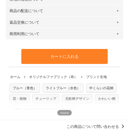
布の長さは50cm単位での販売になります。
（例）150cm購入の場合 → 購入数量「3」、350cm購入の
商品の配送について
・現在、すべてのデザインのプリントに使用している生地は
場合 → 購入数量「7」
６種類です。素材は100％コットン（オックス）・100％コ
返品交換について
・ネコポスでの配送は、布は2mまで型紙は2個までとなりま
ットン（ダブルガーゼ）・100％コットン（ローン）・コッ
す（一部例外有り）それ以上の場合は、ネコポスを選択して
トンリネン（ビエラ織）・100％コットン（ツイル）・
商用利用について
・布はご注文後に注文数量のみをプリントするため、
購入後
も送料の表示が600円となり宅急便での配送となります。
100％コットン（キャンバス・11号帆布）です。
の返品および交換は承ることができません
。購入時には商品
・受注生産（印刷後発送）のため、通常2～3営業日での発送
◎
各生地の詳細を見る
・当サイトで販売している生地は、すべて商用利用可能で
や用尺をお間違えのないようお願いします。思っていた色味
となります。
◎
生地見本サンプル（無料）を購入する
す。ハンドメイドサイトなどでの販売用アイテムの製作にご
と違う、などの理由での返品は承れません。予めご了承くだ
※万が一、検品時に不備が見つかった場合は、4～5営業日後
カートに入れる
利用いただけます。「nunocoto fabric使用」といった記載
さい。
の発送となる場合がございます。
も不要です。（製品化した際に起こる全ての問題、クレーム
※土日祝は営業日に含まれません。
につきましては当店及びnunocoto fabricは一切の責任を負
返品・交換対象の基準について詳しくは
こちら
※配送日のご指定は承れません。出来上がり次第、順次発送
ホーム
オリジナルファブリック（布）
プリント生地
※カットを希望の方は備考欄に「50cmずつカット希望」など
いませんのでご了承ください）
いたします。
ご記載ください（50cm単位でのカットのみ）
※有料型紙（ホームソーイング型紙シリーズ）および柄がえ
ブルー（青色）
ライトブルー（水色）
中くらいの花柄
プリント布の仕様について
らべるキットに付属された型紙は商用利用できませんのでご
もっと詳しく見る
注意ください。型紙自体の転用・販売および型紙を使用して
花・植物
チューリップ
北欧柄デザイン
かわいい柄
製作したものの販売も禁止とさせていただいております。
小柄なモチーフのテキスタイルデザイン
商用利用についての詳細はこちら
柄の向き上下左右（総柄）
ポップ
鶴崎亜紀子
この商品について問い合わせる