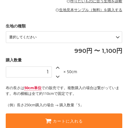
◎
作りたいものに合う生地を診断
・布団カバーなどの寝具
もっと詳しく見る
・トートバッグ
・甚平、浴衣など
・カーテン、エプロン、テーブルクロスなどの暮らしのアイテム
・トートバッグ
◎
生地見本サンプル（無料）を購入する
・パンツ、タックスカートなどのボトムス
・ポーチ、ペンケースなどの布小物
もっと詳しく見る
・インテリア用品
もっと詳しく見る
・工作用エプロン
生地の種類
もっと詳しく見る
990円 〜 1,100円
購入数量
× 50cm
布の長さは
50cm単位
での販売です。複数購入の場合は繋がっていま
す。布の横幅は全て約110cmで固定です。
（例）長さ250cm購入の場合 → 購入数量「5」
カートに入れる