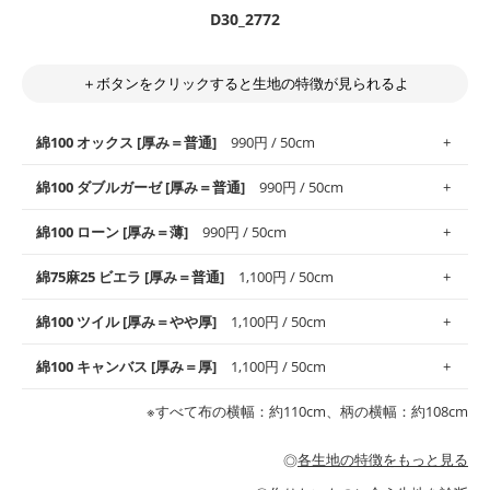
D30_2772
＋ボタンをクリックすると生地の特徴が見られるよ
綿100 オックス [厚み＝普通]
990円 / 50cm
綿100 ダブルガーゼ [厚み＝普通]
990円 / 50cm
使いやすさNo.1！しなやかさと適度な張りを併せ持ち、通気性の
綿100 ローン [厚み＝薄]
990円 / 50cm
高さがオックス生地の特徴です。当サイトのオックス生地は、
や
や薄手
のものを使用しており、とても縫いやすいため、布小物全
柔らかくふんわりとした肌触りが特徴です。ベビー用品やハンカ
綿75麻25 ビエラ [厚み＝普通]
1,100円 / 50cm
般にお使いいただけます。
チなど直接肌に触れるアイテムに最適です。高い吸湿性・通気性
も備え、お手入れも簡単なのでオールシーズンで活躍してくれま
上質で薄手の平織りの生地です。軽やかさとなめらかな手触りの
綿100 ツイル [厚み＝やや厚]
1,100円 / 50cm
※レッスンバッグ、上履き袋などの通園通学グッズにはツイル生
す。
良さが魅力。透け感があるので、涼しげなトップスなどに最適で
地がオススメです。
す。
コットン75％リネン25％の当店のビエラ生地は、オックス生地よ
綿100 キャンバス [厚み＝厚]
1,100円 / 50cm
・スタイ、おくるみなどのベビーグッズ
りもふんわりとした柔らかい質感と適度な落ち感を感じられるの
・巾着袋、インテリア小物、2枚仕立てのバッグ、ポーチなどの
・マスク、ハンカチなどの布小物
・ハンカチ、夏マスク、スカーフなどの身に着ける小物
が特徴です。
布小物
綾織りの生地です。しっかりとした張りと厚みがありながらも柔
・ブラウス、チュニック、ワンピースなどの洋服
※すべて布の横幅：約110cm、柄の横幅：約108cm
・ブラウス、シャツ、チュニックなどのトップス
・布団カバーなどの寝具、カーテン
らかいのが特徴です。生地の厚みは中厚手です。1枚でも透け感
・パジャマなどの寝具
・ギャザーが多いワンピース
・シャツ、ワンピース、チュニック、イージーパンツなどの大人
・シャツなどの大人服
がないので、ボトムスやタックスカートに向いています。
当店のキャンバス生地は、11号帆布相当の厚みです。 丈夫で高い
服
◎
各生地の特徴をもっと見る
・スカート、甚平などの子ども服
もっと詳しく見る
耐久性があります。トートバッグ・ポーチ・ペンケースなどの布
もっと詳しく見る
・スカート、ワンピース、ブラウス、パンツなどの子ども服
・レッスンバッグ、上履き袋などの通園通学グッズ
小物、インテリア用品に向いています。