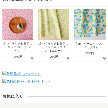
ふっくらしあわせチュ
ふっくらしあわせチュ
fiori（ターコイズブル
ーリップmini（ピン
ーリップmini（グリー
ーミックス）
ク）
ン×イエロー）
990円
990円
990円
型紙（パターン）
手作りキット
お気に入り