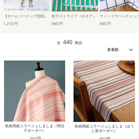
【ホームソーイング型紙シリーズ】No.030_こどもハーフパンツ（90-130サイズ対応）
粒子ストライプ（ネオグリーン×ピーチ）
1,210 円
990 円
990 円
440
全
商品
色画用紙コラージュしましま（明太
色画用紙コラージュしましま（ほう
子ボーダー）
じ茶ボーダー）
990円
990円