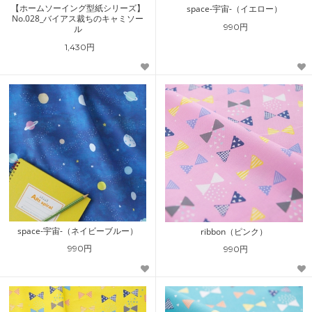
【ホームソーイング型紙シリーズ】
space-宇宙-（イエロー）
No.028_バイアス裁ちのキャミソー
990円
ル
1,430円
space-宇宙-（ネイビーブルー）
ribbon（ピンク）
990円
990円