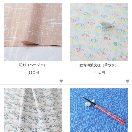
幻影（ベージュ）
鮫青海波文様（華やぎ）
990円
990円