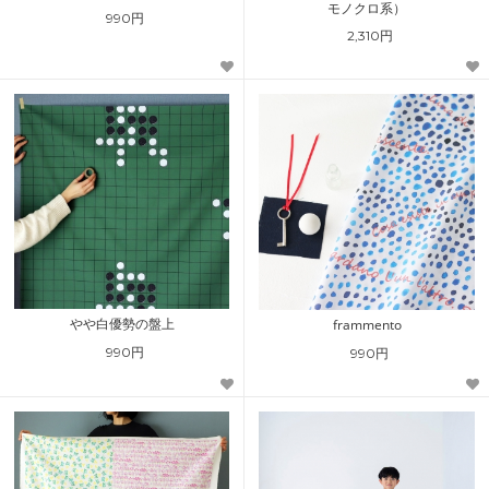
モノクロ系）
990円
2,310円
やや白優勢の盤上
frammento
990円
990円