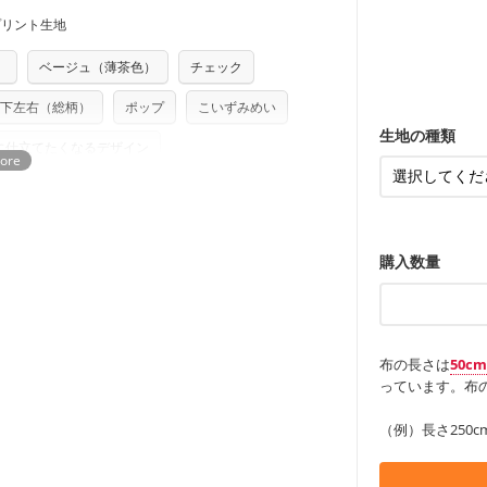
す。「nunocoto fabric使用」といっ
どの大人服
・スカート、
トに向いてい
もっと詳しく
夫で高い耐久
もっと詳しく
・スカート、
プリント生地
る全ての問題、クレームにつきましては当
ちら
ンケースなど
も服
もっと詳しく
・レッスンバ
任を負いませんのでご了承ください）
す。
り次第、順次発送いたします。
・布団カバー
）
ベージュ（薄茶色）
チェック
・トートバッ
つカット希望」などご記載ください（50cm
ズ）および柄がえらべるキットに付属された
・甚平、浴衣
・カーテン、
・トートバッ
さい。型紙自体の転用・販売および型紙を
下左右（総柄）
ポップ
こいずみめい
アイテム
・ポーチ、ペ
ていただいております。
る
もっと詳しく
・パンツ、タ
・インテリア
生地の種類
に仕立てたくなるデザイン
・工作用エプ
もっと詳しく
もっと詳しく
購入数量
布の長さは
50c
っています。布の
（例）長さ250c