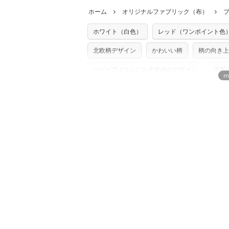
どでの販売用アイテムの製作にご利用いただけま
います。
ホーム
オリジナルファブリック（布）
た記載も不要です。（製品化した際に起こ
返品・交換対象の基準について詳しくは
こ
※土日祝は営業日に含まれません。
店及びnunocoto fabricは一切の責
※配送日のご指定は承れません。出来上が
ホワイト（白色）
レッド（ワンポイント色
※カットを希望の方は備考欄に「50cmず
※有料型紙（ホームソーイング型紙シリー
単位でのカットのみ）
型紙は商用利用できませんのでご注意くだ
北欧柄デザイン
かわいい柄
柄の向き上
プリント布の仕様について
使用して製作したものの販売も禁止とさせ
もっと詳しく見
商用利用についての詳細はこちら
ベビーアイテムにおすすめのデザイン
洋服