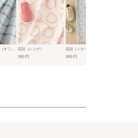
はなはなチェック（オフホワイト×シアブルー）
花冠（レンゲ）
花冠（シロツメクサ）
花冠（タンポ
990 円
990 円
990 円