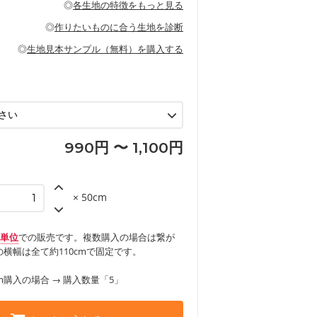
◎
各生地の特徴をもっと見る
甚平などの子ども服
ます。
見る
性があります。トートバッグ・ポーチ・ペ
見る
ワンピース、ブラウス、パンツなどの子ど
の布小物、インテリア用品に向いていま
◎
作りたいものに合う生地を診断
見る
ッグ、上履き袋などの通園通学グッズ
などの寝具
グ
◎
生地見本サンプル（無料）を購入する
など
エプロン、テーブルクロスなどの暮らしの
グ
ンケースなどの布小物
見る
ックスカートなどのボトムス
用品
ロン
見る
見る
990円 〜 1,100円
× 50cm
m単位
での販売です。複数購入の場合は繋が
横幅は全て約110cmで固定です。
m購入の場合 → 購入数量「5」