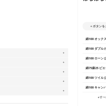
＋ボタンを
綿100 オック
綿100 ダブル
使いやすさNo
綿100 ローン 
通気性の高さ
。
ックス生地は
柔らかくふん
綿75麻25 ビエ
」、350cm購入の場合 → 購入数量「7」
縫いやすいた
やハンカチな
用している生地は６種類です。素材は
い吸湿性・通
上質で薄手の
綿100 ツイル
※レッスンバ
ットン（ダブルガーゼ）・100％コットン（ロ
シーズンで活
手触りの良さ
ツイル生地が
は2個までとなります（一部例外有り）それ
0％コットン（ツイル）・100％コットン
プスなどに最
コットン75％
綿100 キャン
の表示が600円となり宅急便での配送とな
・スタイ、お
ス生地よりも
・巾着袋、イ
するため、
購入後の返品および交換は承る
・マスク、ハ
・ハンカチ、
感を感じられ
などの布小物
綾織りの生地
・ブラウス、
をお間違えのないようお願いします。思っ
※すべ
・ブラウス、
～3営業日での発送となります。
・布団カバー
がらも柔らか
・パジャマな
商用利用可能です。ハンドメイドサイトな
・ギャザーが
承れません。予めご了承ください。
・シャツ、ワ
は、4～5営業日後の発送となる場合がござ
・シャツなど
す。1枚でも
当店のキャンバ