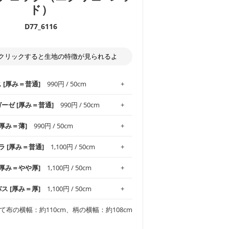
ド）
D77_6116
クリックすると生地の特徴が見られるよ
ス [厚み＝普通]
990円 / 50cm
ガーゼ [厚み＝普通]
990円 / 50cm
.1！しなやかさと適度な張りを併せ持ち、
[厚み＝薄]
990円 / 50cm
がオックス生地の特徴です。当サイトのオ
、
やや薄手
のものを使用しており、とても
わりとした肌触りが特徴です。ベビー用品
ラ [厚み＝普通]
1,100円 / 50cm
め、布小物全般にお使いいただけます。
ど直接肌に触れるアイテムに最適です。高
気性も備え、お手入れも簡単なのでオール
平織りの生地です。軽やかさとなめらかな
 [厚み＝やや厚]
1,100円 / 50cm
ッグ、上履き袋などの通園通学グッズには
躍してくれます。
が魅力。透け感があるので、涼しげなトッ
オススメです。
適です。
リネン25％の当店のビエラ生地は、オック
バス [厚み＝厚]
1,100円 / 50cm
くるみなどのベビーグッズ
ふんわりとした柔らかい質感と適度な落ち
ンテリア小物、2枚仕立てのバッグ、ポーチ
ンカチなどの布小物
夏マスク、スカーフなどの身に着ける小物
るのが特徴です。
です。しっかりとした張りと厚みがありな
チュニック、ワンピースなどの洋服
て布の横幅：約110cm、柄の横幅：約108cm
シャツ、チュニックなどのトップス
などの寝具、カーテン
いのが特徴です。生地の厚みは中厚手で
どの寝具
多いワンピース
ンピース、チュニック、イージーパンツな
の大人服
透け感がないので、ボトムスやタックスカー
ス生地は、11号帆布相当の厚みです。 丈