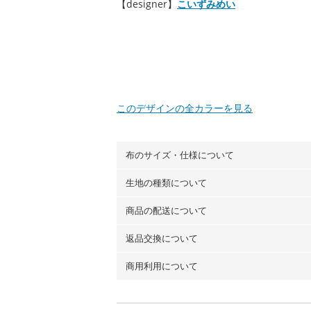
【designer】
こいずみめい
このデザインの全カラーを見る
布のサイズ・仕様について
生地の種類について
布の長さは50cm単位での販売になります
（例）150cm購入の場合 → 購入数量「3
商品の配送について
・現在、すべてのデザインのプリントに使
100％コットン（オックス）・100％コ
返品交換について
・ネコポスでの配送は、布は2mまで型紙
ーン）・コットンリネン（ビエラ織）・10
以上の場合は、ネコポスを選択しても送料
（キャンバス・11号帆布）です。
商用利用について
・布はご注文後に注文数量のみをプリント
ります。
◎
各生地の詳細を見る
ことができません
。購入時には商品や用尺
・受注生産（印刷後発送）のため、通常2
◎
生地見本サンプル（無料）を購入する
・当サイトで販売している生地は、すべて
ていた色味と違う、などの理由での返品は
※万が一、検品時に不備が見つかった場合