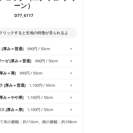
ーン）
D77_6117
クリックすると生地の特徴が見られるよ
ス [厚み＝普通]
990円 / 50cm
ガーゼ [厚み＝普通]
990円 / 50cm
.1！しなやかさと適度な張りを併せ持ち、
[厚み＝薄]
990円 / 50cm
がオックス生地の特徴です。当サイトのオ
、
やや薄手
のものを使用しており、とても
わりとした肌触りが特徴です。ベビー用品
ラ [厚み＝普通]
1,100円 / 50cm
め、布小物全般にお使いいただけます。
ど直接肌に触れるアイテムに最適です。高
気性も備え、お手入れも簡単なのでオール
平織りの生地です。軽やかさとなめらかな
 [厚み＝やや厚]
1,100円 / 50cm
ッグ、上履き袋などの通園通学グッズには
躍してくれます。
が魅力。透け感があるので、涼しげなトッ
オススメです。
適です。
リネン25％の当店のビエラ生地は、オック
バス [厚み＝厚]
1,100円 / 50cm
くるみなどのベビーグッズ
ふんわりとした柔らかい質感と適度な落ち
ンテリア小物、2枚仕立てのバッグ、ポーチ
ンカチなどの布小物
夏マスク、スカーフなどの身に着ける小物
るのが特徴です。
です。しっかりとした張りと厚みがありな
チュニック、ワンピースなどの洋服
て布の横幅：約110cm、柄の横幅：約108cm
シャツ、チュニックなどのトップス
などの寝具、カーテン
いのが特徴です。生地の厚みは中厚手で
どの寝具
多いワンピース
ンピース、チュニック、イージーパンツな
の大人服
透け感がないので、ボトムスやタックスカー
ス生地は、11号帆布相当の厚みです。 丈