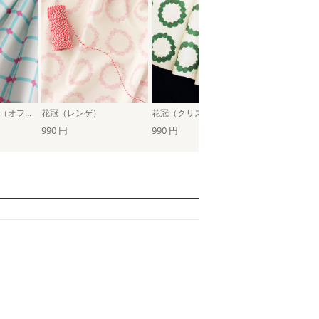
はなはなチェック（オフホワイト×シアブルー）
花冠（レンゲ）
花冠（クリスマスグリーン）
花冠（シロツ
990 円
990 円
990 円