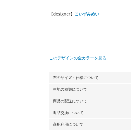
【designer】
こいずみめい
このデザインの全カラーを見る
布のサイズ・仕様について
生地の種類について
布の長さは50cm単位での販売になります
（例）150cm購入の場合 → 購入数量「3
商品の配送について
・現在、すべてのデザインのプリントに使
100％コットン（オックス）・100％コ
返品交換について
・ネコポスでの配送は、布は2mまで型紙
ーン）・コットンリネン（ビエラ織）・10
以上の場合は、ネコポスを選択しても送料
（キャンバス・11号帆布）です。
商用利用について
・布はご注文後に注文数量のみをプリント
ります。
◎
各生地の詳細を見る