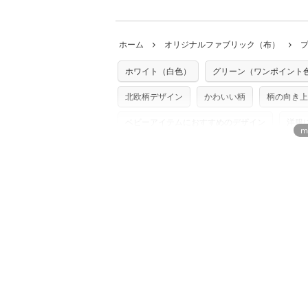
ことができません
。購入時には商品や用尺
・受注生産（印刷後発送）のため、通常2
◎
生地見本サンプル（無料）を購入する
・当サイトで販売している生地は、すべて
ていた色味と違う、などの理由での返品は
※万が一、検品時に不備が見つかった場合
どでの販売用アイテムの製作にご利用いただけま
います。
ホーム
オリジナルファブリック（布）
た記載も不要です。（製品化した際に起こ
返品・交換対象の基準について詳しくは
こ
※土日祝は営業日に含まれません。
店及びnunocoto fabricは一切の責
※配送日のご指定は承れません。出来上が
ホワイト（白色）
グリーン（ワンポイント
※カットを希望の方は備考欄に「50cmず
※有料型紙（ホームソーイング型紙シリー
単位でのカットのみ）
型紙は商用利用できませんのでご注意くだ
北欧柄デザイン
かわいい柄
柄の向き上
プリント布の仕様について
使用して製作したものの販売も禁止とさせ
もっと詳しく見
商用利用についての詳細はこちら
ベビーアイテムにおすすめのデザイン
洋服