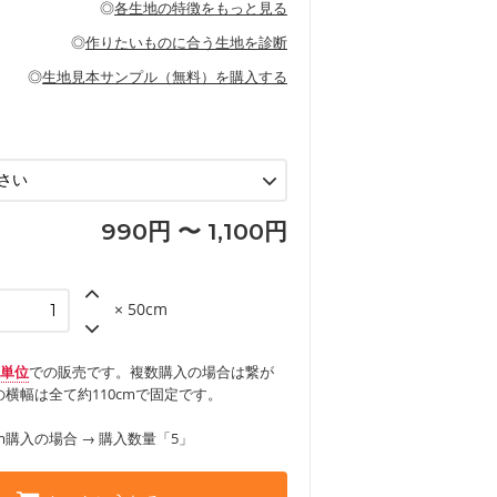
◎
各生地の特徴をもっと見る
甚平などの子ども服
ます。
見る
性があります。トートバッグ・ポーチ・ペ
見る
ワンピース、ブラウス、パンツなどの子ど
の布小物、インテリア用品に向いていま
◎
作りたいものに合う生地を診断
見る
ッグ、上履き袋などの通園通学グッズ
などの寝具
グ
◎
生地見本サンプル（無料）を購入する
など
エプロン、テーブルクロスなどの暮らしの
グ
ンケースなどの布小物
見る
ックスカートなどのボトムス
用品
ロン
見る
見る
990円 〜 1,100円
× 50cm
m単位
での販売です。複数購入の場合は繋が
横幅は全て約110cmで固定です。
m購入の場合 → 購入数量「5」