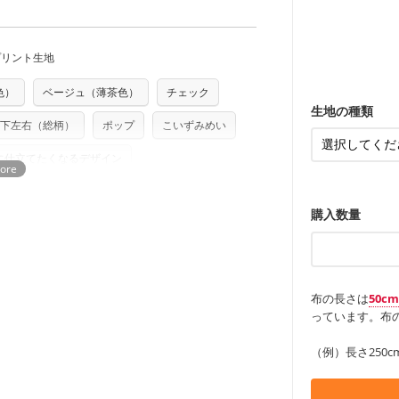
をお間違えのないようお願いします。思っ
どの大人服
・スカート、
～3営業日での発送となります。
トに向いてい
もっと詳しく
夫で高い耐久
もっと詳しく
商用利用可能です。ハンドメイドサイトな
・スカート、
承れません。予めご了承ください。
は、4～5営業日後の発送となる場合がござ
ンケースなど
も服
もっと詳しく
す。「nunocoto fabric使用」といっ
・レッスンバ
す。
・布団カバー
・トートバッ
プリント生地
る全ての問題、クレームにつきましては当
ちら
・甚平、浴衣
・カーテン、
・トートバッ
任を負いませんのでご了承ください）
り次第、順次発送いたします。
アイテム
色）
ベージュ（薄茶色）
チェック
・ポーチ、ペ
つカット希望」などご記載ください（50cm
ズ）および柄がえらべるキットに付属された
もっと詳しく
・パンツ、タ
・インテリア
生地の種類
さい。型紙自体の転用・販売および型紙を
・工作用エプ
下左右（総柄）
ポップ
こいずみめい
もっと詳しく
ていただいております。
る
もっと詳しく
に仕立てたくなるデザイン
購入数量
布の長さは
50c
っています。布の
（例）長さ250c