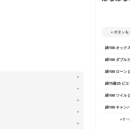
＋ボタンを
綿100 オック
綿100 ダブル
使いやすさNo
綿100 ローン 
通気性の高さ
ックス生地は
柔らかくふん
綿75麻25 ビエ
縫いやすいた
やハンカチな
。
い吸湿性・通
上質で薄手の
綿100 ツイル
※レッスンバ
」、350cm購入の場合 → 購入数量「7」
シーズンで活
手触りの良さ
ツイル生地が
用している生地は６種類です。素材は
プスなどに最
コットン75％
綿100 キャン
・スタイ、お
ットン（ダブルガーゼ）・100％コットン（ロ
ス生地よりも
・巾着袋、イ
・マスク、ハ
は2個までとなります（一部例外有り）それ
・ハンカチ、
0％コットン（ツイル）・100％コットン
感を感じられ
などの布小物
綾織りの生地
・ブラウス、
※すべ
・ブラウス、
の表示が600円となり宅急便での配送とな
・布団カバー
がらも柔らか
・パジャマな
・ギャザーが
するため、
購入後の返品および交換は承る
・シャツ、ワ
・シャツなど
す。1枚でも
当店のキャンバ