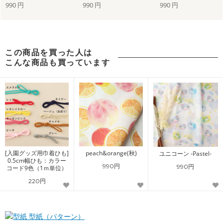
990 円
990 円
990 円
この商品を買った人は
こんな商品も買っています
[入園グッズ用巾着ひも]
peach&orange(秋)
ユニコーン -Pastel-
0.5cm幅ひも：カラー
990円
990円
コード9色（1ｍ単位）
220円
型紙（パターン）