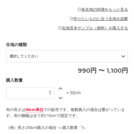
・パジャマなどの寝具
・ギャザーが多いワンピース
・シャツ、ワンピース、チュニック、イージーパンツなどの大人
・シャツなどの大人服
がないので、ボトムスやタックスカートに向いています。
当店のキャンバス生地は、11号帆布相当の厚みです。 丈夫で高い
服
◎
各生地の特徴をもっと見る
・スカート、甚平などの子ども服
もっと詳しく見る
耐久性があります。トートバッグ・ポーチ・ペンケースなどの布
もっと詳しく見る
・スカート、ワンピース、ブラウス、パンツなどの子ども服
・レッスンバッグ、上履き袋などの通園通学グッズ
小物、インテリア用品に向いています。
◎
作りたいものに合う生地を診断
・布団カバーなどの寝具
もっと詳しく見る
・トートバッグ
・甚平、浴衣など
・カーテン、エプロン、テーブルクロスなどの暮らしのアイテム
・トートバッグ
◎
生地見本サンプル（無料）を購入する
・パンツ、タックスカートなどのボトムス
・ポーチ、ペンケースなどの布小物
もっと詳しく見る
・インテリア用品
もっと詳しく見る
・工作用エプロン
生地の種類
もっと詳しく見る
990円 〜 1,100円
購入数量
× 50cm
布の長さは
50cm単位
での販売です。複数購入の場合は繋がっていま
す。布の横幅は全て約110cmで固定です。
（例）長さ250cm購入の場合 → 購入数量「5」