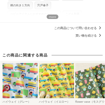
注意ください。型紙自体の転用・販売および型紙を使用して
柄の向き１方向
宍戸傘子
製作したものの販売も禁止とさせていただいております。
ベビーアイテムにおすすめのデザイン
こども部屋
商用利用についての詳細はこちら
この商品について問い合わせる
買い物を続ける
この商品に関連する商品
ハイウェイ（グレー）
ハイウェイ（イエロー）