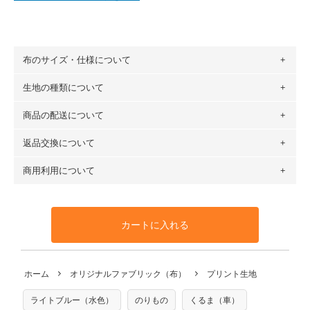
布のサイズ・仕様について
生地の種類について
布の長さは50cm単位での販売になります。
（例）150cm購入の場合 → 購入数量「3」、350cm購入の
商品の配送について
・現在、すべてのデザインのプリントに使用している生地は
場合 → 購入数量「7」
６種類です。素材は100％コットン（オックス）・100％コ
返品交換について
・ネコポスでの配送は、布は2mまで型紙は2個までとなりま
ットン（ダブルガーゼ）・100％コットン（ローン）・コッ
す（一部例外有り）それ以上の場合は、ネコポスを選択して
トンリネン（ビエラ織）・100％コットン（ツイル）・
商用利用について
・布はご注文後に注文数量のみをプリントするため、
購入後
も送料の表示が600円となり宅急便での配送となります。
100％コットン（キャンバス・11号帆布）です。
の返品および交換は承ることができません
。購入時には商品
・受注生産（印刷後発送）のため、通常2～3営業日での発送
◎
各生地の詳細を見る
・当サイトで販売している生地は、すべて商用利用可能で
や用尺をお間違えのないようお願いします。思っていた色味
となります。
◎
生地見本サンプル（無料）を購入する
す。ハンドメイドサイトなどでの販売用アイテムの製作にご
と違う、などの理由での返品は承れません。予めご了承くだ
※万が一、検品時に不備が見つかった場合は、4～5営業日後
カートに入れる
利用いただけます。「nunocoto fabric使用」といった記載
さい。
の発送となる場合がございます。
も不要です。（製品化した際に起こる全ての問題、クレーム
※土日祝は営業日に含まれません。
につきましては当店及びnunocoto fabricは一切の責任を負
返品・交換対象の基準について詳しくは
こちら
※配送日のご指定は承れません。出来上がり次第、順次発送
ホーム
オリジナルファブリック（布）
プリント生地
※カットを希望の方は備考欄に「50cmずつカット希望」など
いませんのでご了承ください）
いたします。
ご記載ください（50cm単位でのカットのみ）
※有料型紙（ホームソーイング型紙シリーズ）および柄がえ
ライトブルー（水色）
のりもの
くるま（車）
プリント布の仕様について
らべるキットに付属された型紙は商用利用できませんのでご
もっと詳しく見る