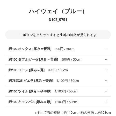
ハイウェイ（ブルー）
D105_5751
＋ボタンをクリックすると生地の特徴が見られるよ
綿100 オックス [厚み＝普通]
990円 / 50cm
綿100 ダブルガーゼ [厚み＝普通]
990円 / 50cm
使いやすさNo.1！しなやかさと適度な張りを併せ持ち、通気性の
綿100 ローン [厚み＝薄]
990円 / 50cm
高さがオックス生地の特徴です。当サイトのオックス生地は、
や
や薄手
のものを使用しており、とても縫いやすいため、布小物全
柔らかくふんわりとした肌触りが特徴です。ベビー用品やハンカ
綿75麻25 ビエラ [厚み＝普通]
1,100円 / 50cm
般にお使いいただけます。
チなど直接肌に触れるアイテムに最適です。高い吸湿性・通気性
も備え、お手入れも簡単なのでオールシーズンで活躍してくれま
上質で薄手の平織りの生地です。軽やかさとなめらかな手触りの
綿100 ツイル [厚み＝やや厚]
1,100円 / 50cm
※レッスンバッグ、上履き袋などの通園通学グッズにはツイル生
す。
良さが魅力。透け感があるので、涼しげなトップスなどに最適で
地がオススメです。
す。
コットン75％リネン25％の当店のビエラ生地は、オックス生地よ
綿100 キャンバス [厚み＝厚]
1,100円 / 50cm
・スタイ、おくるみなどのベビーグッズ
りもふんわりとした柔らかい質感と適度な落ち感を感じられるの
・巾着袋、インテリア小物、2枚仕立てのバッグ、ポーチなどの
・マスク、ハンカチなどの布小物
・ハンカチ、夏マスク、スカーフなどの身に着ける小物
が特徴です。
布小物
綾織りの生地です。しっかりとした張りと厚みがありながらも柔
・ブラウス、チュニック、ワンピースなどの洋服
※すべて布の横幅：約110cm、柄の横幅：約108cm
・ブラウス、シャツ、チュニックなどのトップス
・布団カバーなどの寝具、カーテン
らかいのが特徴です。生地の厚みは中厚手です。1枚でも透け感