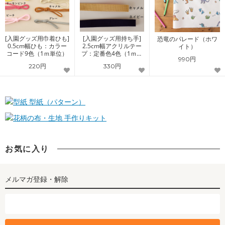
[入園グッズ用巾着ひも]
[入園グッズ用持ち手]
恐竜のパレード（ホワ
0.5cm幅ひも：カラー
2.5cm幅アクリルテー
イト）
コード9色（1ｍ単位）
プ：定番色4色（1ｍ単
990円
位）
220円
330円
型紙（パターン）
手作りキット
お気に入り
メルマガ登録・解除