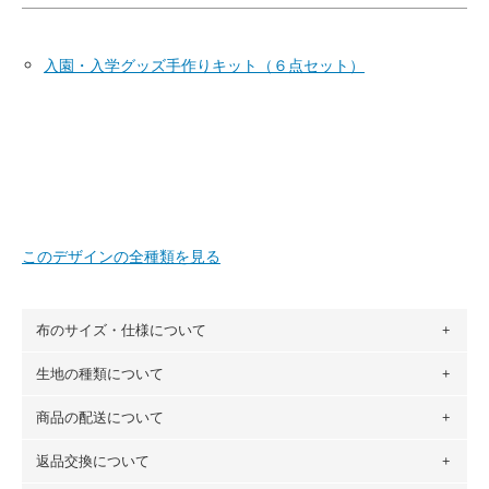
入園・入学グッズ手作りキット（６点セット）
このデザインの全種類を見る
布のサイズ・仕様について
生地の種類について
布の長さは50cm単位での販売になります。
（例）150cm購入の場合 → 購入数量「3」、350cm購入の
商品の配送について
・現在、すべてのデザインのプリントに使用している生地は
場合 → 購入数量「7」
６種類です。素材は100％コットン（オックス）・100％コ
返品交換について
・ネコポスでの配送は、布は2mまで型紙は2個までとなりま
ットン（ダブルガーゼ）・100％コットン（ローン）・コッ