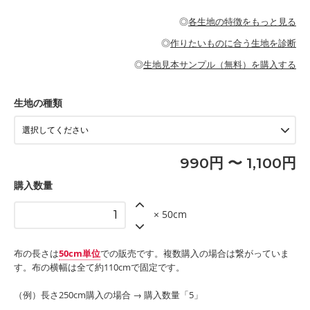
・パジャマなどの寝具
・ギャザーが多いワンピース
・シャツ、ワンピース、チュニック、イージーパンツなどの大人
・シャツなどの大人服
がないので、ボトムスやタックスカートに向いています。
当店のキャンバス生地は、11号帆布相当の厚みです。 丈夫で高い
服
◎
各生地の特徴をもっと見る
・スカート、甚平などの子ども服
もっと詳しく見る
耐久性があります。トートバッグ・ポーチ・ペンケースなどの布
もっと詳しく見る
・スカート、ワンピース、ブラウス、パンツなどの子ども服
・レッスンバッグ、上履き袋などの通園通学グッズ
小物、インテリア用品に向いています。
◎
作りたいものに合う生地を診断
・布団カバーなどの寝具
もっと詳しく見る
・トートバッグ
・甚平、浴衣など
・カーテン、エプロン、テーブルクロスなどの暮らしのアイテム
・トートバッグ
◎
生地見本サンプル（無料）を購入する
・パンツ、タックスカートなどのボトムス
・ポーチ、ペンケースなどの布小物
もっと詳しく見る
・インテリア用品
もっと詳しく見る
・工作用エプロン
生地の種類
もっと詳しく見る
990円 〜 1,100円
購入数量
× 50cm
布の長さは
50cm単位
での販売です。複数購入の場合は繋がっていま
す。布の横幅は全て約110cmで固定です。
（例）長さ250cm購入の場合 → 購入数量「5」