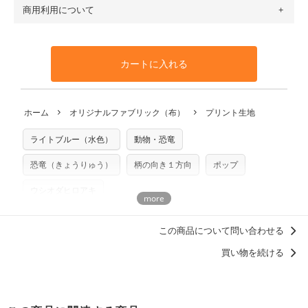
す（一部例外有り）それ以上の場合は、ネコポスを選択して
トンリネン（ビエラ織）・100％コットン（ツイル）・
商用利用について
・布はご注文後に注文数量のみをプリントするため、
購入後
も送料の表示が600円となり宅急便での配送となります。
100％コットン（キャンバス・11号帆布）です。
の返品および交換は承ることができません
。購入時には商品
・受注生産（印刷後発送）のため、通常2～3営業日での発送
◎
各生地の詳細を見る
・当サイトで販売している生地は、すべて商用利用可能で
や用尺をお間違えのないようお願いします。思っていた色味
となります。
◎
生地見本サンプル（無料）を購入する
す。ハンドメイドサイトなどでの販売用アイテムの製作にご
と違う、などの理由での返品は承れません。予めご了承くだ
※万が一、検品時に不備が見つかった場合は、4～5営業日後
カートに入れる
利用いただけます。「nunocoto fabric使用」といった記載
さい。
の発送となる場合がございます。
も不要です。（製品化した際に起こる全ての問題、クレーム
※土日祝は営業日に含まれません。
につきましては当店及びnunocoto fabricは一切の責任を負
返品・交換対象の基準について詳しくは
こちら
※配送日のご指定は承れません。出来上がり次第、順次発送
ホーム
オリジナルファブリック（布）
プリント生地
※カットを希望の方は備考欄に「50cmずつカット希望」など
いませんのでご了承ください）
いたします。
ご記載ください（50cm単位でのカットのみ）
※有料型紙（ホームソーイング型紙シリーズ）および柄がえ
ライトブルー（水色）
動物・恐竜
プリント布の仕様について
らべるキットに付属された型紙は商用利用できませんのでご
もっと詳しく見る
注意ください。型紙自体の転用・販売および型紙を使用して
恐竜（きょうりゅう）
柄の向き１方向
ポップ
製作したものの販売も禁止とさせていただいております。
ウシオダヒロアキ
商用利用についての詳細はこちら
人気殿堂入り！nunocoto fabricのロングセラーデザイン
この商品について問い合わせる
ディティールに「惚れる。」デザイン
買い物を続ける
洋服に仕立てたくなるデザイン
男の子に人気・おすすめの柄デザイン