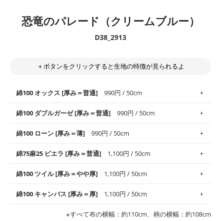
恐竜のパレード（クリームブルー）
D38_2913
＋ボタンをクリックすると生地の特徴が見られるよ
綿100 オックス [厚み＝普通]
990円 / 50cm
綿100 ダブルガーゼ [厚み＝普通]
990円 / 50cm
使いやすさNo.1！しなやかさと適度な張りを併せ持ち、通気性の
綿100 ローン [厚み＝薄]
990円 / 50cm
高さがオックス生地の特徴です。当サイトのオックス生地は、
や
や薄手
のものを使用しており、とても縫いやすいため、布小物全
柔らかくふんわりとした肌触りが特徴です。ベビー用品やハンカ
綿75麻25 ビエラ [厚み＝普通]
1,100円 / 50cm
般にお使いいただけます。
チなど直接肌に触れるアイテムに最適です。高い吸湿性・通気性
も備え、お手入れも簡単なのでオールシーズンで活躍してくれま
上質で薄手の平織りの生地です。軽やかさとなめらかな手触りの
綿100 ツイル [厚み＝やや厚]
1,100円 / 50cm
※レッスンバッグ、上履き袋などの通園通学グッズにはツイル生
す。
良さが魅力。透け感があるので、涼しげなトップスなどに最適で
地がオススメです。
す。
コットン75％リネン25％の当店のビエラ生地は、オックス生地よ
綿100 キャンバス [厚み＝厚]
1,100円 / 50cm
・スタイ、おくるみなどのベビーグッズ
りもふんわりとした柔らかい質感と適度な落ち感を感じられるの
・巾着袋、インテリア小物、2枚仕立てのバッグ、ポーチなどの
・マスク、ハンカチなどの布小物
・ハンカチ、夏マスク、スカーフなどの身に着ける小物
が特徴です。
布小物
綾織りの生地です。しっかりとした張りと厚みがありながらも柔
・ブラウス、チュニック、ワンピースなどの洋服
※すべて布の横幅：約110cm、柄の横幅：約108cm
・ブラウス、シャツ、チュニックなどのトップス
・布団カバーなどの寝具、カーテン
らかいのが特徴です。生地の厚みは中厚手です。1枚でも透け感