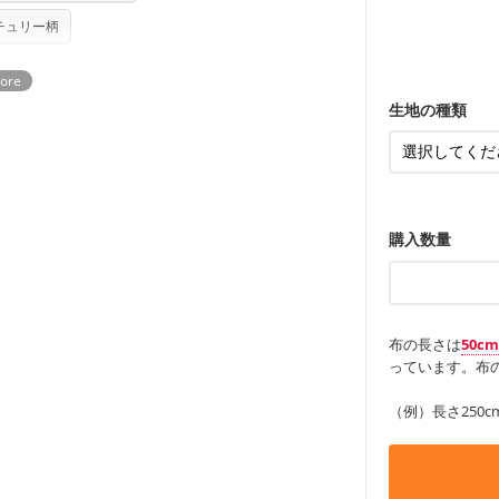
ンケースなど
も服
さい。型紙自体の転用・販売および型紙を
もっと詳しく
・レッスンバ
チュリー柄
す。
・布団カバー
ていただいております。
る
・トートバッ
・甚平、浴衣
・カーテン、
・トートバッ
アイテム
・ポーチ、ペ
もっと詳しく
・パンツ、タ
・インテリア
生地の種類
・工作用エプ
もっと詳しく
もっと詳しく
購入数量
布の長さは
50c
っています。布の
（例）長さ250c