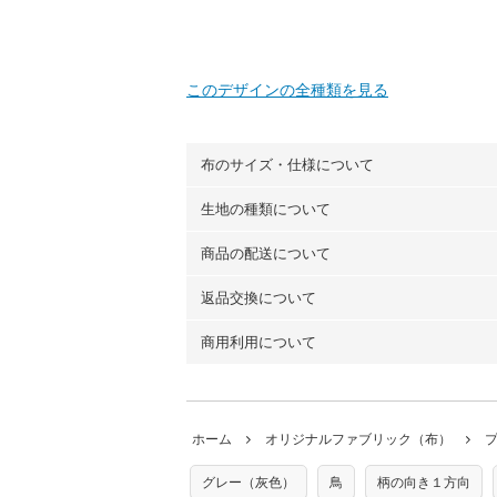
このデザインの全種類を見る
布のサイズ・仕様について
生地の種類について
布の長さは50cm単位での販売になります
（例）150cm購入の場合 → 購入数量「3
商品の配送について
・現在、すべてのデザインのプリントに使
100％コットン（オックス）・100％コ
返品交換について
・ネコポスでの配送は、布は2mまで型紙
ーン）・コットンリネン（ビエラ織）・10
以上の場合は、ネコポスを選択しても送料
（キャンバス・11号帆布）です。
商用利用について
・布はご注文後に注文数量のみをプリント
ります。
◎
各生地の詳細を見る
ことができません
。購入時には商品や用尺
・受注生産（印刷後発送）のため、通常2
◎
生地見本サンプル（無料）を購入する
・当サイトで販売している生地は、すべて
ていた色味と違う、などの理由での返品は
※万が一、検品時に不備が見つかった場合
どでの販売用アイテムの製作にご利用いただけま
います。
ホーム
オリジナルファブリック（布）
た記載も不要です。（製品化した際に起こ
返品・交換対象の基準について詳しくは
こ
※土日祝は営業日に含まれません。
店及びnunocoto fabricは一切の責
※配送日のご指定は承れません。出来上が
グレー（灰色）
鳥
柄の向き１方向
※カットを希望の方は備考欄に「50cmず
※有料型紙（ホームソーイング型紙シリー