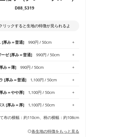
D88_5319
クリックすると生地の特徴が見られるよ
ス [厚み＝普通]
990円 / 50cm
ガーゼ [厚み＝普通]
990円 / 50cm
.1！しなやかさと適度な張りを併せ持ち、
[厚み＝薄]
990円 / 50cm
がオックス生地の特徴です。当サイトのオ
、
やや薄手
のものを使用しており、とても
わりとした肌触りが特徴です。ベビー用品
ラ [厚み＝普通]
1,100円 / 50cm
め、布小物全般にお使いいただけます。
ど直接肌に触れるアイテムに最適です。高
気性も備え、お手入れも簡単なのでオール
平織りの生地です。軽やかさとなめらかな
 [厚み＝やや厚]
1,100円 / 50cm
ッグ、上履き袋などの通園通学グッズには
躍してくれます。
が魅力。透け感があるので、涼しげなトッ
オススメです。
適です。
リネン25％の当店のビエラ生地は、オック
バス [厚み＝厚]
1,100円 / 50cm
くるみなどのベビーグッズ
ふんわりとした柔らかい質感と適度な落ち
ンテリア小物、2枚仕立てのバッグ、ポーチ
ンカチなどの布小物
夏マスク、スカーフなどの身に着ける小物
るのが特徴です。
です。しっかりとした張りと厚みがありな
チュニック、ワンピースなどの洋服
て布の横幅：約110cm、柄の横幅：約108cm
シャツ、チュニックなどのトップス
などの寝具、カーテン
いのが特徴です。生地の厚みは中厚手で
どの寝具
多いワンピース
ンピース、チュニック、イージーパンツな
の大人服
透け感がないので、ボトムスやタックスカー
ス生地は、11号帆布相当の厚みです。 丈
◎
各生地の特徴をもっと見る
甚平などの子ども服
ます。
見る
性があります。トートバッグ・ポーチ・ペ
見る
ワンピース、ブラウス、パンツなどの子ど