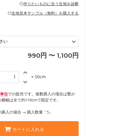
の布小物、インテリア用品に向いていま
◎
作りたいものに合う生地を診断
見る
ッグ、上履き袋などの通園通学グッズ
などの寝具
グ
◎
生地見本サンプル（無料）を購入する
など
エプロン、テーブルクロスなどの暮らしの
グ
ンケースなどの布小物
見る
ックスカートなどのボトムス
用品
ロン
見る
見る
990円 〜 1,100円
× 50cm
m単位
での販売です。複数購入の場合は繋が
横幅は全て約110cmで固定です。
m購入の場合 → 購入数量「5」
カートに入れる