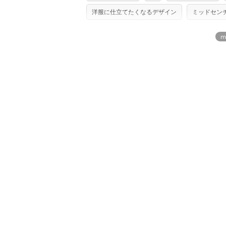
単位でのカットのみ）
型紙は商用利用できませんのでご注意くだ
洋服に仕立てたくなるデザイン
ミッドセン
プリント布の仕様について
使用して製作したものの販売も禁止とさせ
もっと詳しく見
商用利用についての詳細はこちら