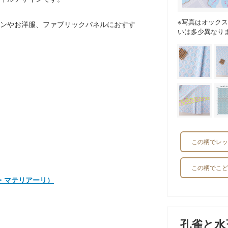
※写真はオック
ンやお洋服、ファブリックパネルにおすす
いは多少異なり
。
この柄でレッ
この柄でこど
マユミ・マテリアーリ）
孔雀と水