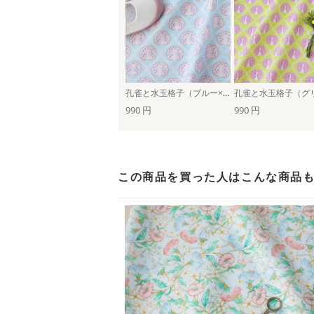
孔雀と水玉格子（ブルー×ピンク）
990 円
990 円
この商品を買った人は
こんな商品