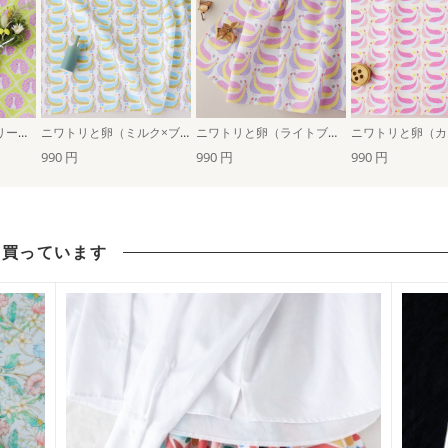
孔雀と水玉格子（グリーン×パープル）
ニワトリと卵（ミルク×ブルー）
ニワトリと卵（ライトブルー×パープル）
990 円
990 円
990 円
も買っています