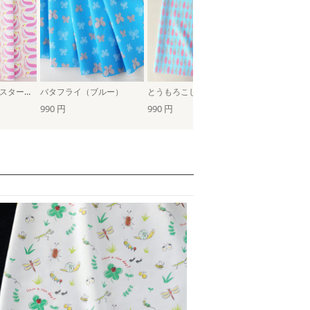
ニワトリと卵（カスタード×ピンク）
バタフライ（ブルー）
とうもろこし（ブルー）
990 円
990 円
990 円