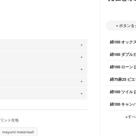
＋ボタンを
綿100 オック
綿100 ダブル
。
使いやすさNo
」、350cm購入の場合 → 購入数量「7」
綿100 ローン 
通気性の高さ
用している生地は６種類です。素材は
ックス生地は
柔らかくふん
ットン（ダブルガーゼ）・100％コットン（ロ
綿75麻25 ビエ
縫いやすいた
やハンカチな
は2個までとなります（一部例外有り）それ
0％コットン（ツイル）・100％コットン
い吸湿性・通
の表示が600円となり宅急便での配送とな
上質で薄手の
綿100 ツイル
※レッスンバ
シーズンで活
するため、
購入後の返品および交換は承る
手触りの良さ
ツイル生地が
プスなどに最
をお間違えのないようお願いします。思っ
コットン75％
～3営業日での発送となります。
綿100 キャン
・スタイ、お
商用利用可能です。ハンドメイドサイトな
ス生地よりも
承れません。予めご了承ください。
・巾着袋、イ
は、4～5営業日後の発送となる場合がござ
・マスク、ハ
・ハンカチ、
感を感じられ
す。「nunocoto fabric使用」といっ
などの布小物
綾織りの生地
・ブラウス、
※すべ
・ブラウス、
・布団カバー
がらも柔らか
プリント生地
る全ての問題、クレームにつきましては当
・パジャマな
ちら
・ギャザーが
・シャツ、ワ
・シャツなど
す。1枚でも
当店のキャンバ
任を負いませんのでご了承ください）
どの大人服
り次第、順次発送いたします。
・スカート、
トに向いてい
もっと詳しく
mayumi materiaali
夫で高い耐久
もっと詳しく
つカット希望」などご記載ください（50cm
ズ）および柄がえらべるキットに付属された
・スカート、