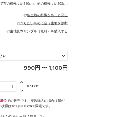
るのが特徴です。
です。しっかりとした張りと厚みがありな
チュニック、ワンピースなどの洋服
て布の横幅：約110cm、柄の横幅：約108cm
シャツ、チュニックなどのトップス
などの寝具、カーテン
いのが特徴です。生地の厚みは中厚手で
どの寝具
多いワンピース
ンピース、チュニック、イージーパンツな
の大人服
透け感がないので、ボトムスやタックスカー
ス生地は、11号帆布相当の厚みです。 丈
◎
各生地の特徴をもっと見る
甚平などの子ども服
ます。
見る
性があります。トートバッグ・ポーチ・ペ
見る
ワンピース、ブラウス、パンツなどの子ど
の布小物、インテリア用品に向いていま
◎
作りたいものに合う生地を診断
見る
ッグ、上履き袋などの通園通学グッズ
などの寝具
グ
◎
生地見本サンプル（無料）を購入する
など
エプロン、テーブルクロスなどの暮らしの
グ
ンケースなどの布小物
見る
ックスカートなどのボトムス
用品
ロン
見る
見る
990円 〜 1,100円
× 50cm
m単位
での販売です。複数購入の場合は繋が
横幅は全て約110cmで固定です。
m購入の場合 → 購入数量「5」