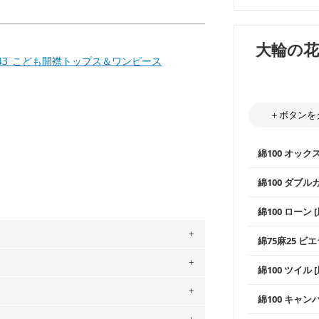
大輪の
43_こども開襟トップス＆ワンピース
＋ボタンを
綿100 オック
綿100 ダブル
使いやすさNo
綿100 ローン 
通気性の高さ
ックス生地は
柔らかくふん
綿75麻25 ビエ
縫いやすいた
やハンカチな
い吸湿性・通
上質で薄手の
。
綿100 ツイル
※レッスンバ
シーズンで活
手触りの良さ
」、350cm購入の場合 → 購入数量「7」
ツイル生地が
プスなどに最
コットン75％
用している生地は６種類です。素材は
綿100 キャン
・スタイ、お
ス生地よりも
・巾着袋、イ
ットン（ダブルガーゼ）・100％コットン（ロ
・マスク、ハ
・ハンカチ、