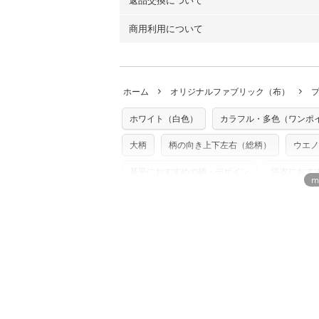
返品交換について
・ネコポスでの配送は、布は2mまで型紙
ーン）・コットンリネン（ビエラ織）・10
以上の場合は、ネコポスを選択しても送料
（キャンバス・11号帆布）です。
商用利用について
・布はご注文後に注文数量のみをプリント
ります。
◎
各生地の詳細を見る
ことができません
。購入時には商品や用尺
・受注生産（印刷後発送）のため、通常2
◎
生地見本サンプル（無料）を購入する
・当サイトで販売している生地は、すべて
ていた色味と違う、などの理由での返品は
※万が一、検品時に不備が見つかった場合
どでの販売用アイテムの製作にご利用いただけま
います。
ホーム
オリジナルファブリック（布）
た記載も不要です。（製品化した際に起こ
返品・交換対象の基準について詳しくは
こ
※土日祝は営業日に含まれません。
店及びnunocoto fabricは一切の責
※配送日のご指定は承れません。出来上が
ホワイト（白色）
カラフル・多色（ワンポ
※カットを希望の方は備考欄に「50cmず
※有料型紙（ホームソーイング型紙シリー
単位でのカットのみ）
型紙は商用利用できませんのでご注意くだ
大柄
柄の向き上下左右（総柄）
ウエノ
プリント布の仕様について
使用して製作したものの販売も禁止とさせ
もっと詳しく見
商用利用についての詳細はこちら
甚平におすすめの柄・デザイン
浴衣におす
カーテンにおすすめのデザイン