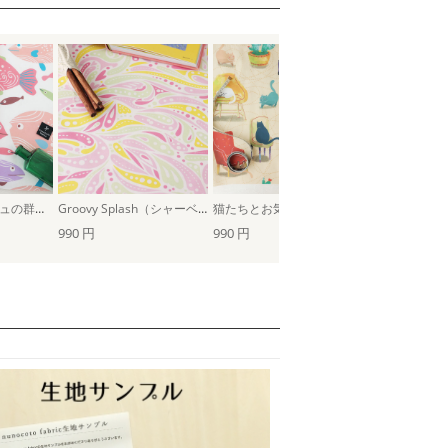
うずまきフィッシュの群れ（モーヴレッド）
Groovy Splash（シャーベットグリーン＆ピンク）
猫たちとお気に入りの椅子
990 円
990 円
990 円