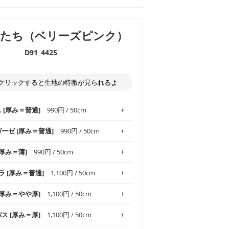
花たち（ベリーズピンク）
D91_4425
クリックすると生地の特徴が見られるよ
ス [厚み＝普通]
990円 / 50cm
ガーゼ [厚み＝普通]
990円 / 50cm
.1！しなやかさと適度な張りを併せ持ち、
[厚み＝薄]
990円 / 50cm
がオックス生地の特徴です。当サイトのオ
、
やや薄手
のものを使用しており、とても
わりとした肌触りが特徴です。ベビー用品
ラ [厚み＝普通]
1,100円 / 50cm
め、布小物全般にお使いいただけます。
ど直接肌に触れるアイテムに最適です。高
気性も備え、お手入れも簡単なのでオール
平織りの生地です。軽やかさとなめらかな
 [厚み＝やや厚]
1,100円 / 50cm
ッグ、上履き袋などの通園通学グッズには
躍してくれます。
が魅力。透け感があるので、涼しげなトッ
オススメです。
適です。
リネン25％の当店のビエラ生地は、オック
バス [厚み＝厚]
1,100円 / 50cm
くるみなどのベビーグッズ
ふんわりとした柔らかい質感と適度な落ち
ンテリア小物、2枚仕立てのバッグ、ポーチ
ンカチなどの布小物
夏マスク、スカーフなどの身に着ける小物