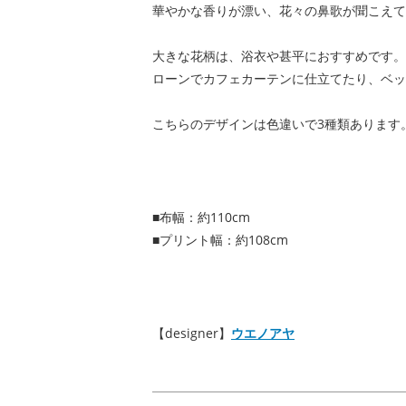
華やかな香りが漂い、花々の鼻歌が聞こえて
大きな花柄は、浴衣や甚平におすすめです。
ローンでカフェカーテンに仕立てたり、ベッ
こちらのデザインは色違いで3種類あります
■布幅：約110cm
■プリント幅：約108cm
【designer】
ウエノアヤ