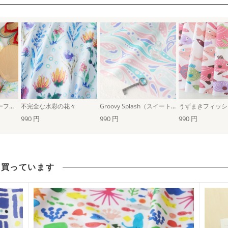
大輪の花たち（サマーフルーツ）
不完全な水彩の花々
Groovy Splash（スイートグリーン＆ピンク）
990 円
990 円
990 円
も買っています