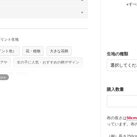
感を感じられ
などの布小物
は2個までとなります（一部例外有り）それ
綾織りの生地
・ブラウス、
0％コットン（ツイル）・100％コットン
※すべ
・ブラウス、
・布団カバー
がらも柔らか
・パジャマな
の表示が600円となり宅急便での配送とな
・ギャザーが
・シャツ、ワ
・シャツなど
す。1枚でも
するため、
購入後の返品および交換は承る
当店のキャンバ
どの大人服
・スカート、
トに向いてい
もっと詳しく
夫で高い耐久
をお間違えのないようお願いします。思っ
もっと詳しく
～3営業日での発送となります。
・スカート、
ンケースなど
商用利用可能です。ハンドメイドサイトな
承れません。予めご了承ください。
も服
は、4～5営業日後の発送となる場合がござ
もっと詳しく
・レッスンバ
す。
す。「nunocoto fabric使用」といっ
・布団カバー
・トートバッ
・甚平、浴衣
プリント生地
る全ての問題、クレームにつきましては当
・カーテン、
ちら
・トートバッ
アイテム
任を負いませんのでご了承ください）
・ポーチ、ペ
り次第、順次発送いたします。
もっと詳しく
イント色）
花・植物
大きな花柄
・パンツ、タ
・インテリア
つカット希望」などご記載ください（50cm
ズ）および柄がえらべるキットに付属された
生地の種類
・工作用エプ
さい。型紙自体の転用・販売および型紙を
もっと詳しく
アヤ
女の子に人気・おすすめの柄デザイン
ていただいております。
る
もっと詳しく
すめの柄・デザイン
購入数量
布の長さは
50c
っています。布の
（例）長さ250c