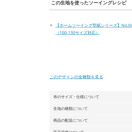
この生地を使ったソーイングレシピ
【ホームソーイング型紙シリーズ】No.0
（100-130サイズ対応）
このデザインの全種類を見る
布のサイズ・仕様について
生地の種類について
布の長さは50cm単位での販売になります
（例）150cm購入の場合 → 購入数量「3
商品の配送について
・現在、すべてのデザインのプリントに使
100％コットン（オックス）・100％コ