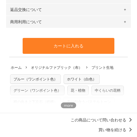
場合 → 購入数量「7」
６種類です。素材は100％コットン（オックス）・100％コ
返品交換について
・ネコポスでの配送は、布は2mまで型紙は2個までとなりま
ットン（ダブルガーゼ）・100％コットン（ローン）・コッ
す（一部例外有り）それ以上の場合は、ネコポスを選択して
トンリネン（ビエラ織）・100％コットン（ツイル）・
商用利用について
・布はご注文後に注文数量のみをプリントするため、
購入後
も送料の表示が600円となり宅急便での配送となります。
100％コットン（キャンバス・11号帆布）です。
の返品および交換は承ることができません
。購入時には商品
・受注生産（印刷後発送）のため、通常2～3営業日での発送
◎
各生地の詳細を見る
・当サイトで販売している生地は、すべて商用利用可能で
や用尺をお間違えのないようお願いします。思っていた色味
となります。
◎
生地見本サンプル（無料）を購入する
す。ハンドメイドサイトなどでの販売用アイテムの製作にご
と違う、などの理由での返品は承れません。予めご了承くだ
※万が一、検品時に不備が見つかった場合は、4～5営業日後
カートに入れる
利用いただけます。「nunocoto fabric使用」といった記載
さい。
の発送となる場合がございます。
も不要です。（製品化した際に起こる全ての問題、クレーム
※土日祝は営業日に含まれません。
につきましては当店及びnunocoto fabricは一切の責任を負
返品・交換対象の基準について詳しくは
こちら
※配送日のご指定は承れません。出来上がり次第、順次発送
ホーム
オリジナルファブリック（布）
プリント生地
※カットを希望の方は備考欄に「50cmずつカット希望」など
いませんのでご了承ください）
いたします。
ご記載ください（50cm単位でのカットのみ）
※有料型紙（ホームソーイング型紙シリーズ）および柄がえ
ブルー（ワンポイント色）
ホワイト（白色）
プリント布の仕様について
らべるキットに付属された型紙は商用利用できませんのでご
もっと詳しく見る
注意ください。型紙自体の転用・販売および型紙を使用して
グリーン（ワンポイント色）
花・植物
中くらいの花柄
製作したものの販売も禁止とさせていただいております。
柄の向き上下左右（総柄）
春に似合うパステルトーン
商用利用についての詳細はこちら
mayumi materiaali
この商品について問い合わせる
永遠に推せる！チェック柄・ストライプ柄
買い物を続ける
女の子に人気・おすすめの柄デザイン
北欧柄