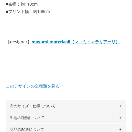
■布幅：約110cm
■プリント幅：約108cm
【designer】
mayumi materiaali（マユミ・マテリアーリ）
このデザインの全種類を見る
布のサイズ・仕様について
生地の種類について
布の長さは50cm単位での販売になります。
（例）150cm購入の場合 → 購入数量「3」、350cm購入の
商品の配送について
・現在、すべてのデザインのプリントに使用している生地は