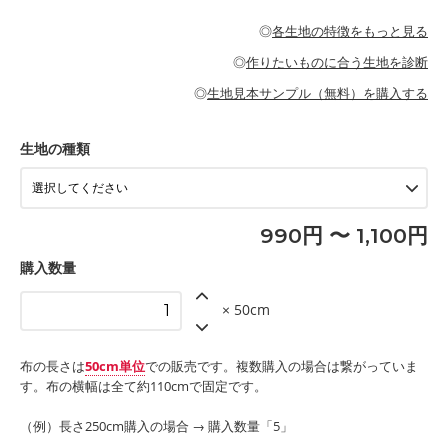
・パジャマなどの寝具
・ギャザーが多いワンピース
・シャツ、ワンピース、チュニック、イージーパンツなどの大人
・シャツなどの大人服
がないので、ボトムスやタックスカートに向いています。
当店のキャンバス生地は、11号帆布相当の厚みです。 丈夫で高い
服
◎
各生地の特徴をもっと見る
・スカート、甚平などの子ども服
もっと詳しく見る
耐久性があります。トートバッグ・ポーチ・ペンケースなどの布
もっと詳しく見る
・スカート、ワンピース、ブラウス、パンツなどの子ども服
・レッスンバッグ、上履き袋などの通園通学グッズ
小物、インテリア用品に向いています。
◎
作りたいものに合う生地を診断
・布団カバーなどの寝具
もっと詳しく見る
・トートバッグ
・甚平、浴衣など
・カーテン、エプロン、テーブルクロスなどの暮らしのアイテム
・トートバッグ
◎
生地見本サンプル（無料）を購入する
・パンツ、タックスカートなどのボトムス
・ポーチ、ペンケースなどの布小物
もっと詳しく見る
・インテリア用品
もっと詳しく見る
・工作用エプロン
生地の種類
もっと詳しく見る
990円 〜 1,100円
購入数量
× 50cm
布の長さは
50cm単位
での販売です。複数購入の場合は繋がっていま
す。布の横幅は全て約110cmで固定です。
（例）長さ250cm購入の場合 → 購入数量「5」