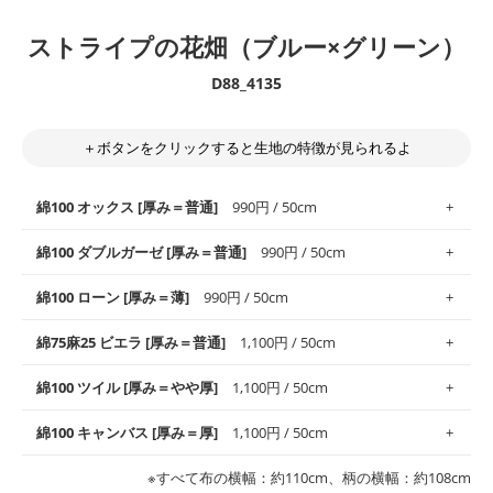
ストライプの花畑（ブルー×グリーン）
D88_4135
＋ボタンをクリックすると生地の特徴が見られるよ
綿100 オックス [厚み＝普通]
990円 / 50cm
綿100 ダブルガーゼ [厚み＝普通]
990円 / 50cm
使いやすさNo.1！しなやかさと適度な張りを併せ持ち、通気性の
綿100 ローン [厚み＝薄]
990円 / 50cm
高さがオックス生地の特徴です。当サイトのオックス生地は、
や
や薄手
のものを使用しており、とても縫いやすいため、布小物全
柔らかくふんわりとした肌触りが特徴です。ベビー用品やハンカ
綿75麻25 ビエラ [厚み＝普通]
1,100円 / 50cm
般にお使いいただけます。
チなど直接肌に触れるアイテムに最適です。高い吸湿性・通気性
も備え、お手入れも簡単なのでオールシーズンで活躍してくれま
上質で薄手の平織りの生地です。軽やかさとなめらかな手触りの
綿100 ツイル [厚み＝やや厚]
1,100円 / 50cm
※レッスンバッグ、上履き袋などの通園通学グッズにはツイル生
す。
良さが魅力。透け感があるので、涼しげなトップスなどに最適で
地がオススメです。
す。
コットン75％リネン25％の当店のビエラ生地は、オックス生地よ
綿100 キャンバス [厚み＝厚]
1,100円 / 50cm
・スタイ、おくるみなどのベビーグッズ
りもふんわりとした柔らかい質感と適度な落ち感を感じられるの
・巾着袋、インテリア小物、2枚仕立てのバッグ、ポーチなどの
・マスク、ハンカチなどの布小物
・ハンカチ、夏マスク、スカーフなどの身に着ける小物
が特徴です。
布小物
綾織りの生地です。しっかりとした張りと厚みがありながらも柔
・ブラウス、チュニック、ワンピースなどの洋服
※すべて布の横幅：約110cm、柄の横幅：約108cm
・ブラウス、シャツ、チュニックなどのトップス
・布団カバーなどの寝具、カーテン
らかいのが特徴です。生地の厚みは中厚手です。1枚でも透け感