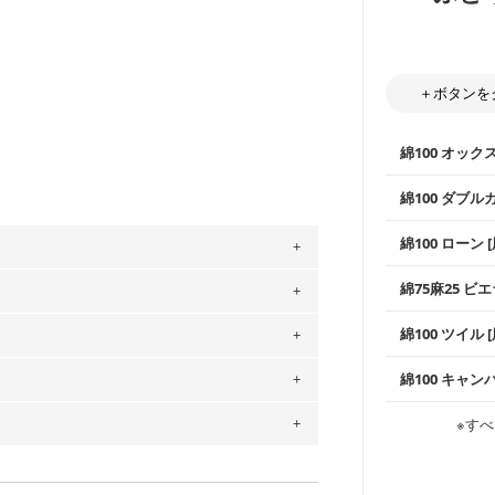
＋ボタンを
綿100 オック
綿100 ダブル
使いやすさNo
綿100 ローン 
通気性の高さ
ックス生地は
柔らかくふん
綿75麻25 ビエ
縫いやすいた
。
やハンカチな
」、350cm購入の場合 → 購入数量「7」
い吸湿性・通
上質で薄手の
綿100 ツイル
※レッスンバ
用している生地は６種類です。素材は
シーズンで活
手触りの良さ
ツイル生地が
ットン（ダブルガーゼ）・100％コットン（ロ
プスなどに最
コットン75％
綿100 キャン
・スタイ、お
は2個までとなります（一部例外有り）それ
0％コットン（ツイル）・100％コットン
ス生地よりも
・巾着袋、イ
・マスク、ハ
・ハンカチ、
の表示が600円となり宅急便での配送とな
感を感じられ
などの布小物
綾織りの生地
・ブラウス、
※すべ
・ブラウス、
するため、
購入後の返品および交換は承る
・布団カバー
がらも柔らか
・パジャマな
・ギャザーが
・シャツ、ワ
をお間違えのないようお願いします。思っ
・シャツなど
す。1枚でも
～3営業日での発送となります。
当店のキャンバ
どの大人服
商用利用可能です。ハンドメイドサイトな
・スカート、
トに向いてい
承れません。予めご了承ください。
もっと詳しく
は、4～5営業日後の発送となる場合がござ
夫で高い耐久
もっと詳しく
・スカート、