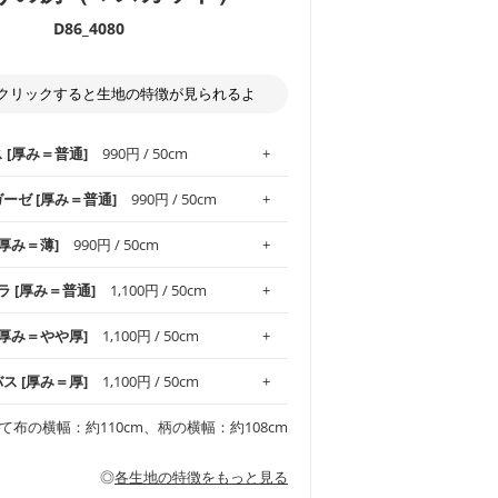
D86_4080
クリックすると生地の特徴が見られるよ
ス [厚み＝普通]
990円 / 50cm
ガーゼ [厚み＝普通]
990円 / 50cm
.1！しなやかさと適度な張りを併せ持ち、
[厚み＝薄]
990円 / 50cm
がオックス生地の特徴です。当サイトのオ
、
やや薄手
のものを使用しており、とても
わりとした肌触りが特徴です。ベビー用品
ラ [厚み＝普通]
1,100円 / 50cm
め、布小物全般にお使いいただけます。
ど直接肌に触れるアイテムに最適です。高
気性も備え、お手入れも簡単なのでオール
平織りの生地です。軽やかさとなめらかな
 [厚み＝やや厚]
1,100円 / 50cm
ッグ、上履き袋などの通園通学グッズには
躍してくれます。
が魅力。透け感があるので、涼しげなトッ
オススメです。
適です。
リネン25％の当店のビエラ生地は、オック
バス [厚み＝厚]
1,100円 / 50cm
くるみなどのベビーグッズ
ふんわりとした柔らかい質感と適度な落ち
ンテリア小物、2枚仕立てのバッグ、ポーチ
ンカチなどの布小物
夏マスク、スカーフなどの身に着ける小物
るのが特徴です。
です。しっかりとした張りと厚みがありな
チュニック、ワンピースなどの洋服
て布の横幅：約110cm、柄の横幅：約108cm
シャツ、チュニックなどのトップス
などの寝具、カーテン
いのが特徴です。生地の厚みは中厚手で
どの寝具
多いワンピース
ンピース、チュニック、イージーパンツな
の大人服
透け感がないので、ボトムスやタックスカー
ス生地は、11号帆布相当の厚みです。 丈
◎
各生地の特徴をもっと見る
甚平などの子ども服
ます。
見る
性があります。トートバッグ・ポーチ・ペ
見る
ワンピース、ブラウス、パンツなどの子ど