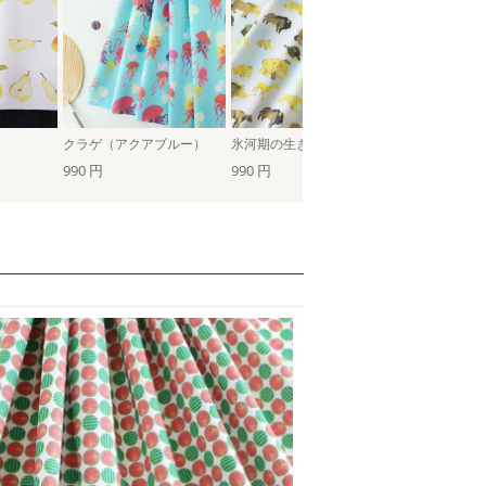
クラゲ（アクアブルー）
氷河期の生き物たち（氷の世界）
990 円
990 円
990 円