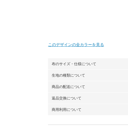
このデザインの全カラーを見る
布のサイズ・仕様について
生地の種類について
布の長さは50cm単位での販売になります
（例）150cm購入の場合 → 購入数量「3
商品の配送について
・現在、すべてのデザインのプリントに使
100％コットン（オックス）・100％コ
返品交換について
・ネコポスでの配送は、布は2mまで型紙
ーン）・コットンリネン（ビエラ織）・10
以上の場合は、ネコポスを選択しても送料
（キャンバス・11号帆布）です。
商用利用について
・布はご注文後に注文数量のみをプリント
ります。
◎
各生地の詳細を見る
ことができません
。購入時には商品や用尺
・受注生産（印刷後発送）のため、通常2
◎
生地見本サンプル（無料）を購入する
・当サイトで販売している生地は、すべて
ていた色味と違う、などの理由での返品は
※万が一、検品時に不備が見つかった場合