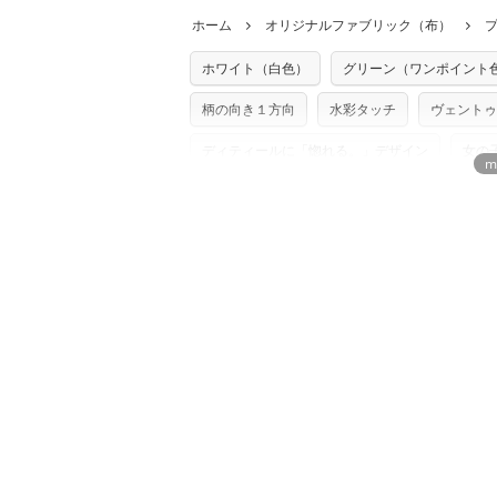
どでの販売用アイテムの製作にご利用いただけま
います。
ホーム
オリジナルファブリック（布）
た記載も不要です。（製品化した際に起こ
返品・交換対象の基準について詳しくは
こ
※土日祝は営業日に含まれません。
店及びnunocoto fabricは一切の責
※配送日のご指定は承れません。出来上が
ホワイト（白色）
グリーン（ワンポイント
※カットを希望の方は備考欄に「50cmず
※有料型紙（ホームソーイング型紙シリー
単位でのカットのみ）
型紙は商用利用できませんのでご注意くだ
柄の向き１方向
水彩タッチ
ヴェントゥ
プリント布の仕様について
使用して製作したものの販売も禁止とさせ
もっと詳しく見
商用利用についての詳細はこちら
ディティールに「惚れる。」デザイン
女の
カーテンにおすすめのデザイン