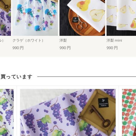
ル）
クラゲ（ホワイト）
洋梨
洋梨 mini
990 円
990 円
990 円
も買っています