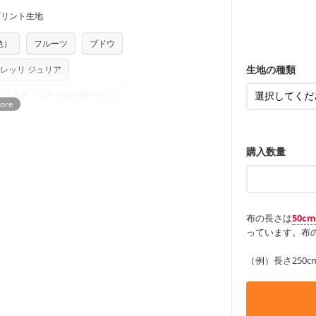
す。「nunocoto fabric使用」といっ
ンケースなど
も服
もっと詳しく
・レッスンバ
プリント生地
る全ての問題、クレームにつきましては当
す。
ちら
・布団カバー
・トートバッ
任を負いませんのでご了承ください）
・甚平、浴衣
り次第、順次発送いたします。
・カーテン、
・トートバッ
色）
フルーツ
ブドウ
つカット希望」などご記載ください（50cm
ズ）および柄がえらべるキットに付属された
アイテム
・ポーチ、ペ
もっと詳しく
さい。型紙自体の転用・販売および型紙を
・パンツ、タ
・インテリア
生地の種類
レッリ ジュリア
ていただいております。
る
・工作用エプ
もっと詳しく
子に人気・おすすめの柄デザイン
もっと詳しく
購入数量
布の長さは
50c
っています。布の
（例）長さ250c