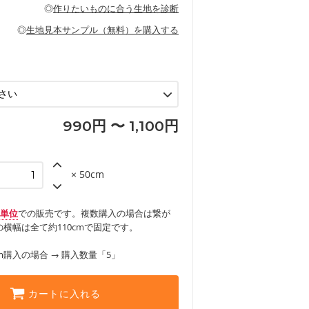
の布小物、インテリア用品に向いていま
◎
作りたいものに合う生地を診断
見る
ッグ、上履き袋などの通園通学グッズ
などの寝具
グ
◎
生地見本サンプル（無料）を購入する
など
エプロン、テーブルクロスなどの暮らしの
グ
ンケースなどの布小物
見る
ックスカートなどのボトムス
用品
ロン
見る
見る
990円 〜 1,100円
× 50cm
m単位
での販売です。複数購入の場合は繋が
横幅は全て約110cmで固定です。
m購入の場合 → 購入数量「5」
カートに入れる