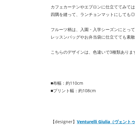
カフェカーテンやエプロンに仕立ててみては
四隅を縫って、ランチョンマットにしても◎
フルーツ柄は、入園・入学シーズンにとって
レッスンバッグやお弁当袋に仕立てても素敵
こちらのデザインは、色違いで3種類ありま
■布幅：約110cm
■プリント幅：約108cm
【designer】
Venturelli Giulia（ヴ