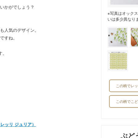
いかがでしょう？
※写真はオック
いは多少異なり
も人気のデザイン。
ですね。
す。
この柄でレッ
この柄でこど
ェントゥレッリ ジュリア）
ぶど