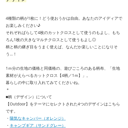
4種類の柄が1枚に！どう使おうかは自由。あなたのアイディアで
お楽しみください♪
それぞればらして4枚のカットクロスとして使うのもよし、もち
ろん1枚の大きなマルチクロスとして使うもよし◎
柄と柄の継ぎ目をうまく使えば、なんだか楽しいことになりそ
う…！
1ｍ分の生地の価格と同価格の、遊びごころのある柄布、「生地
素材がえらべるカットクロス【4柄／1ｍ】」。
暮らしの中に取り入れてみてくださいね。
＊
■柄（デザイン）について
【Outdoor】をテーマにセレクトされた4つのデザインはこちら
です。
・
陽気なキャンパー（オレンジ）
・
キャンプギア（サンドグレー）