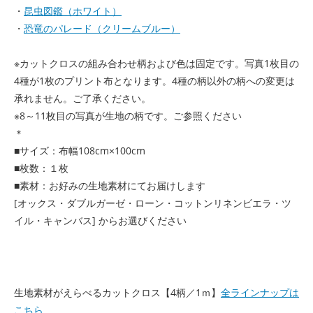
・
昆虫図鑑（ホワイト）
・
恐竜のパレード（クリームブルー）
※カットクロスの組み合わせ柄および色は固定です。写真1枚目の
4種が1枚のプリント布となります。4種の柄以外の柄への変更は
承れません。ご了承ください。
※8～11枚目の写真が生地の柄です。ご参照ください
＊
■サイズ：布幅108cm×100cm
■枚数：１枚
■素材：お好みの生地素材にてお届けします
[オックス・ダブルガーゼ・ローン・コットンリネンビエラ・ツ
イル・キャンバス] からお選びください
生地素材がえらべるカットクロス【4柄／1ｍ】
全ラインナップは
こちら