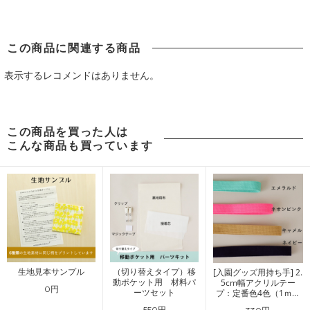
この商品に関連する商品
表示するレコメンドはありません。
この商品を買った人は
こんな商品も買っています
生地見本サンプル
（切り替えタイプ）移
[入園グッズ用持ち手] 2.
動ポケット用 材料パ
5cm幅アクリルテー
0円
ーツセット
プ：定番色4色（1ｍ単
位）
550円