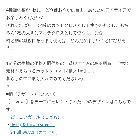
4種類の柄が1枚に！どう使おうかは自由。あなたのアイディアで
お楽しみください♪
それぞればらして4枚のカットクロスとして使うのもよし、もち
ろん1枚の大きなマルチクロスとして使うもよし◎
柄と柄の継ぎ目をうまく使えば、なんだか楽しいことになりそ
う…！
1ｍ分の生地の価格と同価格の、遊びごころのある柄布、「生地
素材がえらべるカットクロス【4柄／1ｍ】」。
暮らしの中に取り入れてみてくださいね。
＊
■柄（デザイン）について
【Friends】をテーマにセレクトされた4つのデザインはこちらで
す。
・
どすこいガエル（こども）
・
Berry & Bird（small）
・
small wave!（カラフル）