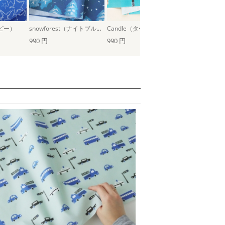
イビー）
snowforest（ナイトブルー）
Candle（ターコイズ）
アーキペラゴ
990 円
990 円
990 円