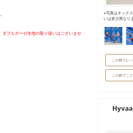
※写真はオック
。
いは多少異なり
、ダブルガーゼ生地の取り扱いはございませ
この柄でレッ
この柄でこど
Hyva