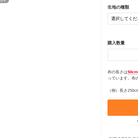
・ポーチ、ペ
もっと詳しく
・パンツ、タ
・インテリア
生地の種類
・工作用エプ
もっと詳しく
もっと詳しく
購入数量
布の長さは
50c
っています。布の
（例）長さ250c