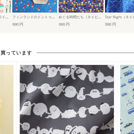
Hyvaa joulua！（ホワイト）
フィンランドのトントゥ（ブルー）
めぐる時間たち（ネイビー）
Star Night（ネ
990 円
990 円
990 円
も買っています