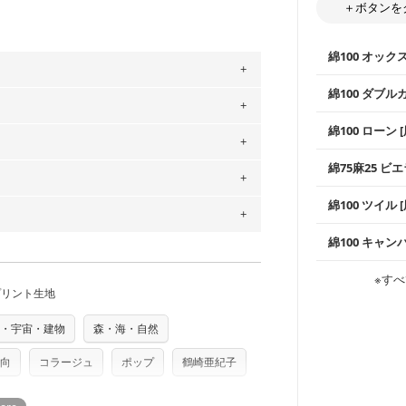
＋ボタンを
綿100 オック
綿100 ダブル
。
使いやすさNo
」、350cm購入の場合 → 購入数量「7」
綿100 ローン 
通気性の高さ
用している生地は６種類です。素材は
ックス生地は
柔らかくふん
ットン（ダブルガーゼ）・100％コットン（ロ
綿75麻25 ビエ
縫いやすいた
やハンカチな
は2個までとなります（一部例外有り）それ
0％コットン（ツイル）・100％コットン
い吸湿性・通
上質で薄手の
の表示が600円となり宅急便での配送とな
綿100 ツイル
※レッスンバ
シーズンで活
手触りの良さ
するため、
購入後の返品および交換は承る
ツイル生地が
プスなどに最
コットン75％
をお間違えのないようお願いします。思っ
～3営業日での発送となります。
綿100 キャン
・スタイ、お
ス生地よりも
商用利用可能です。ハンドメイドサイトな
・巾着袋、イ
承れません。予めご了承ください。
・マスク、ハ
は、4～5営業日後の発送となる場合がござ
・ハンカチ、
感を感じられ
などの布小物
綾織りの生地
す。「nunocoto fabric使用」といっ
・ブラウス、
※すべ
・ブラウス、
・布団カバー
がらも柔らか
・パジャマな
プリント生地
る全ての問題、クレームにつきましては当
・ギャザーが
ちら
・シャツ、ワ
・シャツなど
す。1枚でも
当店のキャンバ
任を負いませんのでご了承ください）
どの大人服
・スカート、
り次第、順次発送いたします。
トに向いてい
もっと詳しく
夫で高い耐久
・宇宙・建物
森・海・自然
もっと詳しく
・スカート、
つカット希望」などご記載ください（50cm
ズ）および柄がえらべるキットに付属された
ンケースなど
も服
もっと詳しく
さい。型紙自体の転用・販売および型紙を
・レッスンバ
す。
向
コラージュ
ポップ
鶴崎亜紀子
・布団カバー
・トートバッ
ていただいております。
る
・甚平、浴衣
・カーテン、
・トートバッ
アイテム