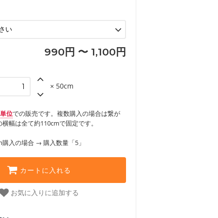
ンケースなどの布小物
見る
ックスカートなどのボトムス
用品
ロン
見る
見る
990円 〜 1,100円
× 50cm
m単位
での販売です。複数購入の場合は繋が
横幅は全て約110cmで固定です。
m購入の場合 → 購入数量「5」
カートに入れる
お気に入りに追加する