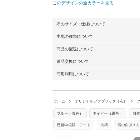
このデザインの全カラーを見る
布のサイズ・仕様について
生地の種類について
布の長さは50cm単位での販売になります
（例）150cm購入の場合 → 購入数量「3
商品の配送について
・現在、すべてのデザインのプリントに使
100％コットン（オックス）・100％コ
返品交換について
・ネコポスでの配送は、布は2mまで型紙
ーン）・コットンリネン（ビエラ織）・10
以上の場合は、ネコポスを選択しても送料
（キャンバス・11号帆布）です。
商用利用について
・布はご注文後に注文数量のみをプリント
ります。
◎
各生地の詳細を見る
ことができません
。購入時には商品や用尺
・受注生産（印刷後発送）のため、通常2
◎
生地見本サンプル（無料）を購入する
・当サイトで販売している生地は、すべて
ていた色味と違う、などの理由での返品は
※万が一、検品時に不備が見つかった場合
どでの販売用アイテムの製作にご利用いただけま
います。
ホーム
オリジナルファブリック（布）
た記載も不要です。（製品化した際に起こ
返品・交換対象の基準について詳しくは
こ
※土日祝は営業日に含まれません。
店及びnunocoto fabricは一切の責
※配送日のご指定は承れません。出来上が
ブルー（青色）
ネイビー（紺色）
自然
※カットを希望の方は備考欄に「50cmず
※有料型紙（ホームソーイング型紙シリー
単位でのカットのみ）
型紙は商用利用できませんのでご注意くだ
幾何学模様・アート
大柄
柄の向き１方
プリント布の仕様について
使用して製作したものの販売も禁止とさせ
もっと詳しく見
商用利用についての詳細はこちら
北欧柄