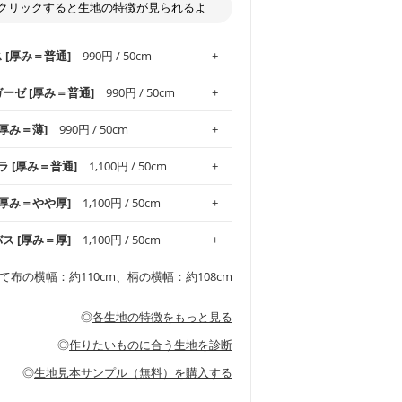
クリックすると生地の特徴が見られるよ
ス [厚み＝普通]
990円 / 50cm
ガーゼ [厚み＝普通]
990円 / 50cm
.1！しなやかさと適度な張りを併せ持ち、
[厚み＝薄]
990円 / 50cm
がオックス生地の特徴です。当サイトのオ
、
やや薄手
のものを使用しており、とても
わりとした肌触りが特徴です。ベビー用品
ラ [厚み＝普通]
1,100円 / 50cm
め、布小物全般にお使いいただけます。
ど直接肌に触れるアイテムに最適です。高
気性も備え、お手入れも簡単なのでオール
平織りの生地です。軽やかさとなめらかな
 [厚み＝やや厚]
1,100円 / 50cm
ッグ、上履き袋などの通園通学グッズには
躍してくれます。
が魅力。透け感があるので、涼しげなトッ
オススメです。
適です。
リネン25％の当店のビエラ生地は、オック
バス [厚み＝厚]
1,100円 / 50cm
くるみなどのベビーグッズ
ふんわりとした柔らかい質感と適度な落ち
ンテリア小物、2枚仕立てのバッグ、ポーチ
ンカチなどの布小物
夏マスク、スカーフなどの身に着ける小物
るのが特徴です。
です。しっかりとした張りと厚みがありな
チュニック、ワンピースなどの洋服
て布の横幅：約110cm、柄の横幅：約108cm
シャツ、チュニックなどのトップス
などの寝具、カーテン
いのが特徴です。生地の厚みは中厚手で
どの寝具
多いワンピース
ンピース、チュニック、イージーパンツな
の大人服
透け感がないので、ボトムスやタックスカー
ス生地は、11号帆布相当の厚みです。 丈
◎
各生地の特徴をもっと見る
甚平などの子ども服
ます。
見る
性があります。トートバッグ・ポーチ・ペ
見る
ワンピース、ブラウス、パンツなどの子ど
の布小物、インテリア用品に向いていま
◎
作りたいものに合う生地を診断
見る
ッグ、上履き袋などの通園通学グッズ
などの寝具
グ
◎
生地見本サンプル（無料）を購入する
など
エプロン、テーブルクロスなどの暮らしの
グ