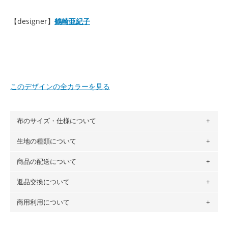
【designer】
鶴崎亜紀子
このデザインの全カラーを見る
布のサイズ・仕様について
生地の種類について
布の長さは50cm単位での販売になります。
（例）150cm購入の場合 → 購入数量「3」、350cm購入の
商品の配送について
・現在、すべてのデザインのプリントに使用している生地は
場合 → 購入数量「7」
６種類です。素材は100％コットン（オックス）・100％コ
返品交換について
・ネコポスでの配送は、布は2mまで型紙は2個までとなりま
ットン（ダブルガーゼ）・100％コットン（ローン）・コッ
す（一部例外有り）それ以上の場合は、ネコポスを選択して
トンリネン（ビエラ織）・100％コットン（ツイル）・
商用利用について
・布はご注文後に注文数量のみをプリントするため、
購入後
も送料の表示が600円となり宅急便での配送となります。
100％コットン（キャンバス・11号帆布）です。
の返品および交換は承ることができません
。購入時には商品
・受注生産（印刷後発送）のため、通常2～3営業日での発送
◎
各生地の詳細を見る
・当サイトで販売している生地は、すべて商用利用可能で
や用尺をお間違えのないようお願いします。思っていた色味