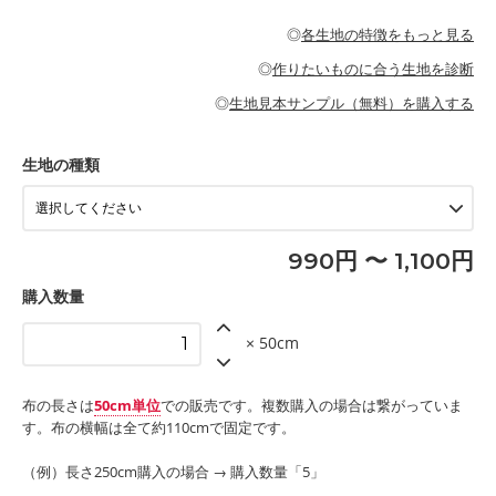
・パジャマなどの寝具
・ギャザーが多いワンピース
・シャツ、ワンピース、チュニック、イージーパンツなどの大人
・シャツなどの大人服
がないので、ボトムスやタックスカートに向いています。
当店のキャンバス生地は、11号帆布相当の厚みです。 丈夫で高い
服
◎
各生地の特徴をもっと見る
・スカート、甚平などの子ども服
もっと詳しく見る
耐久性があります。トートバッグ・ポーチ・ペンケースなどの布
もっと詳しく見る
・スカート、ワンピース、ブラウス、パンツなどの子ども服
・レッスンバッグ、上履き袋などの通園通学グッズ
小物、インテリア用品に向いています。
◎
作りたいものに合う生地を診断
・布団カバーなどの寝具
もっと詳しく見る
・トートバッグ
・甚平、浴衣など
・カーテン、エプロン、テーブルクロスなどの暮らしのアイテム
・トートバッグ
◎
生地見本サンプル（無料）を購入する
・パンツ、タックスカートなどのボトムス
・ポーチ、ペンケースなどの布小物
もっと詳しく見る
・インテリア用品
もっと詳しく見る
・工作用エプロン
生地の種類
もっと詳しく見る
990円 〜 1,100円
購入数量
× 50cm
布の長さは
50cm単位
での販売です。複数購入の場合は繋がっていま
す。布の横幅は全て約110cmで固定です。
（例）長さ250cm購入の場合 → 購入数量「5」