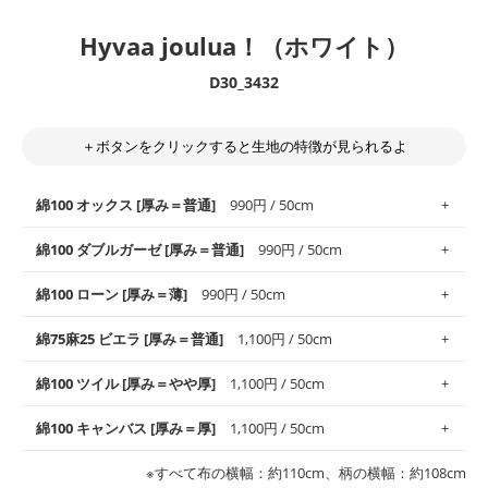
Hyvaa joulua！（ホワイト）
D30_3432
＋ボタンをクリックすると生地の特徴が見られるよ
綿100 オックス [厚み＝普通]
990円 / 50cm
綿100 ダブルガーゼ [厚み＝普通]
990円 / 50cm
使いやすさNo.1！しなやかさと適度な張りを併せ持ち、通気性の
綿100 ローン [厚み＝薄]
990円 / 50cm
高さがオックス生地の特徴です。当サイトのオックス生地は、
や
や薄手
のものを使用しており、とても縫いやすいため、布小物全
柔らかくふんわりとした肌触りが特徴です。ベビー用品やハンカ
綿75麻25 ビエラ [厚み＝普通]
1,100円 / 50cm
般にお使いいただけます。
チなど直接肌に触れるアイテムに最適です。高い吸湿性・通気性
も備え、お手入れも簡単なのでオールシーズンで活躍してくれま
上質で薄手の平織りの生地です。軽やかさとなめらかな手触りの
綿100 ツイル [厚み＝やや厚]
1,100円 / 50cm
※レッスンバッグ、上履き袋などの通園通学グッズにはツイル生
す。
良さが魅力。透け感があるので、涼しげなトップスなどに最適で
地がオススメです。
す。
コットン75％リネン25％の当店のビエラ生地は、オックス生地よ
綿100 キャンバス [厚み＝厚]
1,100円 / 50cm
・スタイ、おくるみなどのベビーグッズ
りもふんわりとした柔らかい質感と適度な落ち感を感じられるの
・巾着袋、インテリア小物、2枚仕立てのバッグ、ポーチなどの
・マスク、ハンカチなどの布小物
・ハンカチ、夏マスク、スカーフなどの身に着ける小物
が特徴です。
布小物
綾織りの生地です。しっかりとした張りと厚みがありながらも柔
・ブラウス、チュニック、ワンピースなどの洋服
※すべて布の横幅：約110cm、柄の横幅：約108cm
・ブラウス、シャツ、チュニックなどのトップス
・布団カバーなどの寝具、カーテン
らかいのが特徴です。生地の厚みは中厚手です。1枚でも透け感