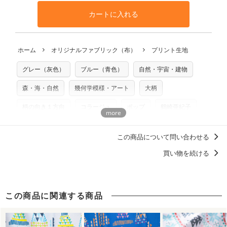
となります。
◎
生地見本サンプル（無料）を購入する
す。ハンドメイドサイトなどでの販売用アイテムの製作にご
と違う、などの理由での返品は承れません。予めご了承くだ
※万が一、検品時に不備が見つかった場合は、4～5営業日後
カートに入れる
利用いただけます。「nunocoto fabric使用」といった記載
さい。
の発送となる場合がございます。
も不要です。（製品化した際に起こる全ての問題、クレーム
※土日祝は営業日に含まれません。
につきましては当店及びnunocoto fabricは一切の責任を負
返品・交換対象の基準について詳しくは
こちら
※配送日のご指定は承れません。出来上がり次第、順次発送
ホーム
オリジナルファブリック（布）
プリント生地
※カットを希望の方は備考欄に「50cmずつカット希望」など
いませんのでご了承ください）
いたします。
ご記載ください（50cm単位でのカットのみ）
※有料型紙（ホームソーイング型紙シリーズ）および柄がえ
グレー（灰色）
ブルー（青色）
自然・宇宙・建物
プリント布の仕様について
らべるキットに付属された型紙は商用利用できませんのでご
もっと詳しく見る
注意ください。型紙自体の転用・販売および型紙を使用して
森・海・自然
幾何学模様・アート
大柄
製作したものの販売も禁止とさせていただいております。
柄の向き１方向
コラージュ
ポップ
鶴崎亜紀子
商用利用についての詳細はこちら
北欧柄
この商品について問い合わせる
買い物を続ける
この商品に関連する商品