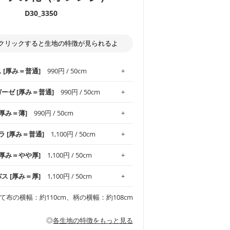
D30_3350
クリックすると生地の特徴が見られるよ
ス [厚み＝普通]
990円 / 50cm
ガーゼ [厚み＝普通]
990円 / 50cm
.1！しなやかさと適度な張りを併せ持ち、
[厚み＝薄]
990円 / 50cm
がオックス生地の特徴です。当サイトのオ
、
やや薄手
のものを使用しており、とても
わりとした肌触りが特徴です。ベビー用品
ラ [厚み＝普通]
1,100円 / 50cm
め、布小物全般にお使いいただけます。
ど直接肌に触れるアイテムに最適です。高
気性も備え、お手入れも簡単なのでオール
平織りの生地です。軽やかさとなめらかな
 [厚み＝やや厚]
1,100円 / 50cm
ッグ、上履き袋などの通園通学グッズには
躍してくれます。
が魅力。透け感があるので、涼しげなトッ
オススメです。
適です。
リネン25％の当店のビエラ生地は、オック
バス [厚み＝厚]
1,100円 / 50cm
くるみなどのベビーグッズ
ふんわりとした柔らかい質感と適度な落ち
ンテリア小物、2枚仕立てのバッグ、ポーチ
ンカチなどの布小物
夏マスク、スカーフなどの身に着ける小物
るのが特徴です。
です。しっかりとした張りと厚みがありな
チュニック、ワンピースなどの洋服
て布の横幅：約110cm、柄の横幅：約108cm
シャツ、チュニックなどのトップス
などの寝具、カーテン
いのが特徴です。生地の厚みは中厚手で
どの寝具
多いワンピース
ンピース、チュニック、イージーパンツな
の大人服
透け感がないので、ボトムスやタックスカー
ス生地は、11号帆布相当の厚みです。 丈
◎
各生地の特徴をもっと見る
甚平などの子ども服
ます。
見る
性があります。トートバッグ・ポーチ・ペ
見る
ワンピース、ブラウス、パンツなどの子ど