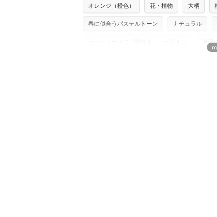
※配送日のご指定は承れません。出来上が
オレンジ（橙色）
花・植物
大柄
※カットを希望の方は備考欄に「50cmず
※有料型紙（ホームソーイング型紙シリー
単位でのカットのみ）
型紙は商用利用できませんのでご注意くだ
春に似合うパステルトーン
ナチュラル
プリント布の仕様について
使用して製作したものの販売も禁止とさせ
もっと詳しく見
商用利用についての詳細はこちら
ディティールに「惚れる。」デザイン
洋服
浴衣におすすめの柄・デザイン
北欧柄