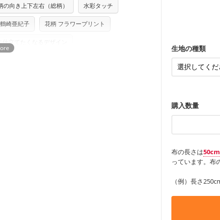
り次第、順次発送いたします。
ンケースなど
柄の向き上下左右（総柄）
水彩タッチ
も服
もっと詳しく
つカット希望」などご記載ください（50cm
ズ）および柄がえらべるキットに付属された
・レッスンバ
す。
・布団カバー
・トートバッ
さい。型紙自体の転用・販売および型紙を
鶴崎亜紀子
花柄 フラワープリント
・甚平、浴衣
・カーテン、
・トートバッ
ていただいております。
る
アイテム
・ポーチ、ペ
に仕立てたくなるデザイン
もっと詳しく
・パンツ、タ
・インテリア
生地の種類
・工作用エプ
もっと詳しく
もっと詳しく
購入数量
布の長さは
50c
っています。布の
（例）長さ250c