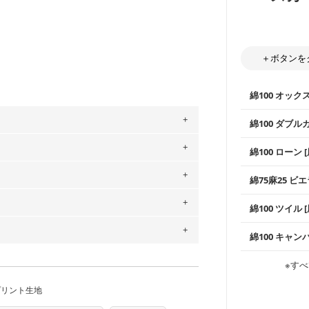
＋ボタンを
綿100 オック
綿100 ダブル
使いやすさNo
。
綿100 ローン 
通気性の高さ
」、350cm購入の場合 → 購入数量「7」
ックス生地は
柔らかくふん
用している生地は６種類です。素材は
綿75麻25 ビエ
縫いやすいた
やハンカチな
ットン（ダブルガーゼ）・100％コットン（ロ
い吸湿性・通
上質で薄手の
は2個までとなります（一部例外有り）それ
0％コットン（ツイル）・100％コットン
綿100 ツイル
※レッスンバ
シーズンで活
手触りの良さ
の表示が600円となり宅急便での配送とな
ツイル生地が
プスなどに最
コットン75％
するため、
購入後の返品および交換は承る
綿100 キャン
・スタイ、お
ス生地よりも
・巾着袋、イ
をお間違えのないようお願いします。思っ
・マスク、ハ
～3営業日での発送となります。
・ハンカチ、
感を感じられ
などの布小物
綾織りの生地
商用利用可能です。ハンドメイドサイトな
・ブラウス、
承れません。予めご了承ください。
※すべ
・ブラウス、
は、4～5営業日後の発送となる場合がござ
・布団カバー
がらも柔らか
・パジャマな
す。「nunocoto fabric使用」といっ
・ギャザーが
・シャツ、ワ
・シャツなど
す。1枚でも
当店のキャンバ
プリント生地
る全ての問題、クレームにつきましては当
ちら
どの大人服
・スカート、
トに向いてい
もっと詳しく
夫で高い耐久
もっと詳しく
任を負いませんのでご了承ください）
・スカート、