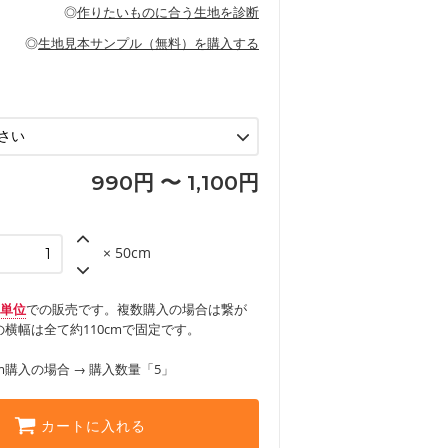
の布小物、インテリア用品に向いていま
◎
作りたいものに合う生地を診断
見る
ッグ、上履き袋などの通園通学グッズ
などの寝具
グ
◎
生地見本サンプル（無料）を購入する
など
エプロン、テーブルクロスなどの暮らしの
グ
ンケースなどの布小物
見る
ックスカートなどのボトムス
用品
ロン
見る
見る
990円 〜 1,100円
× 50cm
m単位
での販売です。複数購入の場合は繋が
横幅は全て約110cmで固定です。
m購入の場合 → 購入数量「5」
カートに入れる