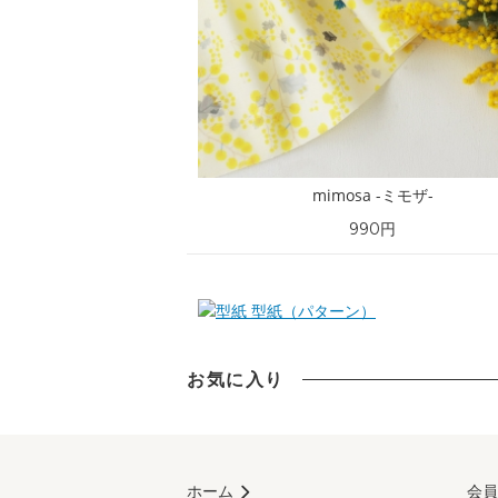
mimosa -ミモザ-
990円
型紙（パターン）
お気に入り
ホーム
会員