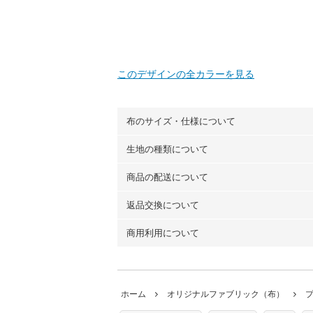
このデザインの全カラーを見る
布のサイズ・仕様について
生地の種類について
布の長さは50cm単位での販売になります
（例）150cm購入の場合 → 購入数量「3
商品の配送について
・現在、すべてのデザインのプリントに使
100％コットン（オックス）・100％コ
返品交換について
・ネコポスでの配送は、布は2mまで型紙
ーン）・コットンリネン（ビエラ織）・10
以上の場合は、ネコポスを選択しても送料
（キャンバス・11号帆布）です。
商用利用について
・布はご注文後に注文数量のみをプリント
ります。
◎
各生地の詳細を見る
ことができません
。購入時には商品や用尺
・受注生産（印刷後発送）のため、通常2
◎
生地見本サンプル（無料）を購入する
・当サイトで販売している生地は、すべて
ていた色味と違う、などの理由での返品は
※万が一、検品時に不備が見つかった場合
どでの販売用アイテムの製作にご利用いただけま
います。
ホーム
オリジナルファブリック（布）
た記載も不要です。（製品化した際に起こ
返品・交換対象の基準について詳しくは
こ
※土日祝は営業日に含まれません。
店及びnunocoto fabricは一切の責