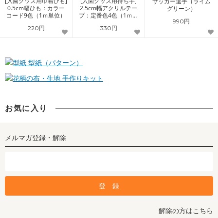
[入園グッズ用巾着ひも]
[入園グッズ用持ち手]
サッカー選手（ライム
0.5cm幅ひも：カラー
2.5cm幅アクリルテー
グリーン）
コード9色（1ｍ単位）
プ：定番色4色（1ｍ単
990円
位）
220円
330円
型紙（パターン）
手作りキット
お気に入り
メルマガ登録・解除
解除の方はこちら