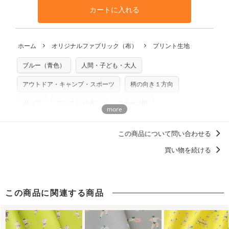
す。ハンドメイドサイトなどでの販売用アイテムの製作にご
と違う、などの理由での返品は承れません。予めご了承くだ
※万が一、検品時に不備が見つかった場合は、4～5営業日後
カートに入れる
利用いただけます。「nunocoto fabric使用」といった記載
さい。
の発送となる場合がございます。
も不要です。（製品化した際に起こる全ての問題、クレーム
※土日祝は営業日に含まれません。
につきましては当店及びnunocoto fabricは一切の責任を負
返品・交換対象の基準について詳しくは
こちら
※配送日のご指定は承れません。出来上がり次第、順次発送
ホーム
オリジナルファブリック（布）
プリント生地
※カットを希望の方は備考欄に「50cmずつカット希望」など
いませんのでご了承ください）
いたします。
ご記載ください（50cm単位でのカットのみ）
※有料型紙（ホームソーイング型紙シリーズ）および柄がえ
ブルー（青色）
人間・子ども・大人
プリント布の仕様について
らべるキットに付属された型紙は商用利用できませんのでご
もっと詳しく見る
注意ください。型紙自体の転用・販売および型紙を使用して
アウトドア・キャンプ・スポーツ
柄の向き１方向
製作したものの販売も禁止とさせていただいております。
ポップ
にしまた ひろし
スポーツ柄
商用利用についての詳細はこちら
ベビーアイテムにおすすめのデザイン
この商品について問い合わせる
男の子に人気・おすすめの柄デザイン
買い物を続ける
アウトドアグッズ・キャンプギアを自作しよう！
この商品に関連する商品