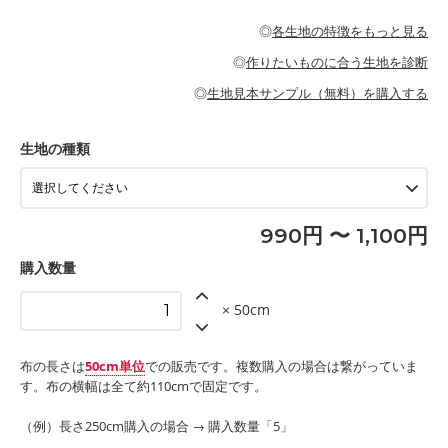
・パジャマなどの寝具
・ギャザーが多いワンピース
・シャツ、ワンピース、チュニック、イージーパンツなどの大人
・シャツなどの大人服
がないので、ボトムスやタックスカートに向いています。
当店のキャンバス生地は、11号帆布相当の厚みです。 丈夫で高い
服
◎
各生地の特徴をもっと見る
・スカート、甚平などの子ども服
もっと詳しく見る
耐久性があります。トートバッグ・ポーチ・ペンケースなどの布
もっと詳しく見る
・スカート、ワンピース、ブラウス、パンツなどの子ども服
・レッスンバッグ、上履き袋などの通園通学グッズ
小物、インテリア用品に向いています。
◎
作りたいものに合う生地を診断
・布団カバーなどの寝具
もっと詳しく見る
・トートバッグ
・甚平、浴衣など
・カーテン、エプロン、テーブルクロスなどの暮らしのアイテム
・トートバッグ
◎
生地見本サンプル（無料）を購入する
・パンツ、タックスカートなどのボトムス
・ポーチ、ペンケースなどの布小物
もっと詳しく見る
・インテリア用品
もっと詳しく見る
・工作用エプロン
生地の種類
もっと詳しく見る
990円 〜 1,100円
購入数量
× 50cm
布の長さは
50cm単位
での販売です。複数購入の場合は繋がっていま
す。布の横幅は全て約110cmで固定です。
（例）長さ250cm購入の場合 → 購入数量「5」