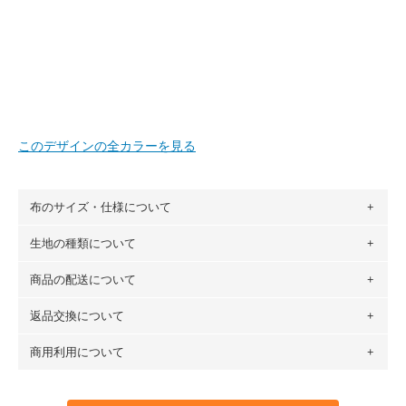
このデザインの全カラーを見る
布のサイズ・仕様について
生地の種類について
布の長さは50cm単位での販売になります。
（例）150cm購入の場合 → 購入数量「3」、350cm購入の
商品の配送について
・現在、すべてのデザインのプリントに使用している生地は
場合 → 購入数量「7」
６種類です。素材は100％コットン（オックス）・100％コ
返品交換について
・ネコポスでの配送は、布は2mまで型紙は2個までとなりま
ットン（ダブルガーゼ）・100％コットン（ローン）・コッ
す（一部例外有り）それ以上の場合は、ネコポスを選択して
トンリネン（ビエラ織）・100％コットン（ツイル）・
商用利用について
・布はご注文後に注文数量のみをプリントするため、
購入後
も送料の表示が600円となり宅急便での配送となります。
100％コットン（キャンバス・11号帆布）です。
の返品および交換は承ることができません
。購入時には商品
・受注生産（印刷後発送）のため、通常2～3営業日での発送
◎
各生地の詳細を見る
・当サイトで販売している生地は、すべて商用利用可能で
や用尺をお間違えのないようお願いします。思っていた色味
となります。
◎
生地見本サンプル（無料）を購入する