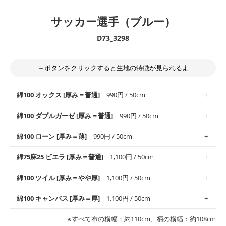
サッカー選手（ブルー）
D73_3298
＋ボタンをクリックすると生地の特徴が見られるよ
綿100 オックス [厚み＝普通]
990円 / 50cm
綿100 ダブルガーゼ [厚み＝普通]
990円 / 50cm
使いやすさNo.1！しなやかさと適度な張りを併せ持ち、通気性の
綿100 ローン [厚み＝薄]
990円 / 50cm
高さがオックス生地の特徴です。当サイトのオックス生地は、
や
や薄手
のものを使用しており、とても縫いやすいため、布小物全
柔らかくふんわりとした肌触りが特徴です。ベビー用品やハンカ
綿75麻25 ビエラ [厚み＝普通]
1,100円 / 50cm
般にお使いいただけます。
チなど直接肌に触れるアイテムに最適です。高い吸湿性・通気性
も備え、お手入れも簡単なのでオールシーズンで活躍してくれま
上質で薄手の平織りの生地です。軽やかさとなめらかな手触りの
綿100 ツイル [厚み＝やや厚]
1,100円 / 50cm
※レッスンバッグ、上履き袋などの通園通学グッズにはツイル生
す。
良さが魅力。透け感があるので、涼しげなトップスなどに最適で
地がオススメです。
す。
コットン75％リネン25％の当店のビエラ生地は、オックス生地よ
綿100 キャンバス [厚み＝厚]
1,100円 / 50cm
・スタイ、おくるみなどのベビーグッズ
りもふんわりとした柔らかい質感と適度な落ち感を感じられるの
・巾着袋、インテリア小物、2枚仕立てのバッグ、ポーチなどの
・マスク、ハンカチなどの布小物
・ハンカチ、夏マスク、スカーフなどの身に着ける小物
が特徴です。
布小物
綾織りの生地です。しっかりとした張りと厚みがありながらも柔
・ブラウス、チュニック、ワンピースなどの洋服
※すべて布の横幅：約110cm、柄の横幅：約108cm
・ブラウス、シャツ、チュニックなどのトップス
・布団カバーなどの寝具、カーテン
らかいのが特徴です。生地の厚みは中厚手です。1枚でも透け感