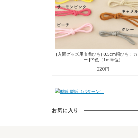
[入園グッズ用巾着ひも] 0.5cm幅ひも：
ード9色（1ｍ単位）
220円
型紙（パターン）
お気に入り