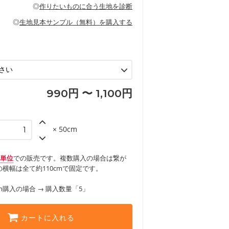
の布小物、インテリア用品に向いていま
◎
作りたいものに合う生地を診断
見る
ッグ、上履き袋などの通園通学グッズ
などの寝具
グ
◎
生地見本サンプル（無料）を購入する
など
エプロン、テーブルクロスなどの暮らしの
グ
ンケースなどの布小物
見る
ックスカートなどのボトムス
用品
ロン
見る
見る
990円 〜 1,100円
× 50cm
m単位
での販売です。複数購入の場合は繋が
横幅は全て約110cmで固定です。
m購入の場合 → 購入数量「5」
カートに入れる