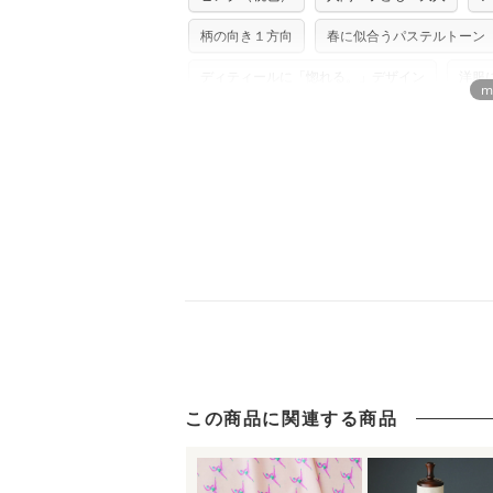
※カットを希望の方は備考欄に「50cmず
※有料型紙（ホームソーイング型紙シリー
単位でのカットのみ）
型紙は商用利用できませんのでご注意くだ
柄の向き１方向
春に似合うパステルトーン
プリント布の仕様について
使用して製作したものの販売も禁止とさせ
もっと詳しく見
商用利用についての詳細はこちら
ディティールに「惚れる。」デザイン
洋服
女の子に人気・おすすめの柄デザイン
浴衣
この商品に関連する商品