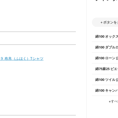
＋ボタンを
綿100 オック
綿100 ダブル
使いやすさNo
綿100 ローン 
19_布帛（ふはく）Tシャツ
通気性の高さ
ックス生地は
柔らかくふん
綿75麻25 ビエ
縫いやすいた
やハンカチな
い吸湿性・通
上質で薄手の
綿100 ツイル
※レッスンバ
シーズンで活
手触りの良さ
ツイル生地が
プスなどに最
コットン75％
綿100 キャン
・スタイ、お
ス生地よりも
・巾着袋、イ
・マスク、ハ
・ハンカチ、
感を感じられ
などの布小物
綾織りの生地
・ブラウス、
※すべ
・ブラウス、
・布団カバー
がらも柔らか
・パジャマな
・ギャザーが
・シャツ、ワ
・シャツなど
す。1枚でも
当店のキャンバ
どの大人服
・スカート、
トに向いてい
もっと詳しく
夫で高い耐久
もっと詳しく
・スカート、