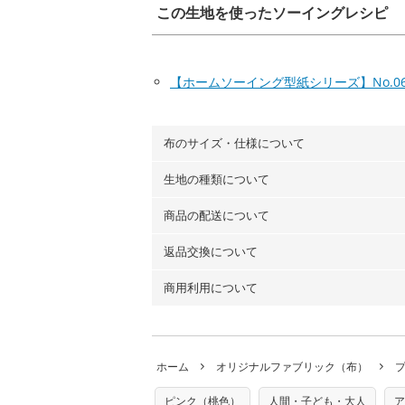
この生地を使ったソーイングレシピ
【ホームソーイング型紙シリーズ】No.0
布のサイズ・仕様について
生地の種類について
布の長さは50cm単位での販売になります
（例）150cm購入の場合 → 購入数量「3
商品の配送について
・現在、すべてのデザインのプリントに使
100％コットン（オックス）・100％コ
返品交換について
・ネコポスでの配送は、布は2mまで型紙
ーン）・コットンリネン（ビエラ織）・10
以上の場合は、ネコポスを選択しても送料
（キャンバス・11号帆布）です。
商用利用について
・布はご注文後に注文数量のみをプリント
ります。
◎
各生地の詳細を見る
ことができません
。購入時には商品や用尺
・受注生産（印刷後発送）のため、通常2
◎
生地見本サンプル（無料）を購入する
・当サイトで販売している生地は、すべて
ていた色味と違う、などの理由での返品は
※万が一、検品時に不備が見つかった場合
どでの販売用アイテムの製作にご利用いただけま
います。
ホーム
オリジナルファブリック（布）
た記載も不要です。（製品化した際に起こ
返品・交換対象の基準について詳しくは
こ
※土日祝は営業日に含まれません。
店及びnunocoto fabricは一切の責
※配送日のご指定は承れません。出来上が
ピンク（桃色）
人間・子ども・大人
ア