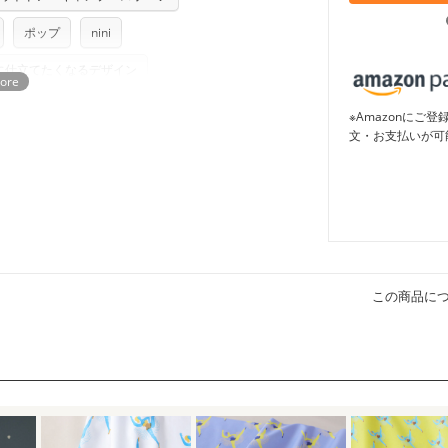
つカット希望」などご記載ください（50cm
ズ）および柄がえらべるキットに付属された
さい。型紙自体の転用・販売および型紙を
ポップ
nini
ていただいております。
る
に仕立てたくなるデザイン
におすすめの柄・デザイン
※Amazonに
文・お支払いが可
この商品に