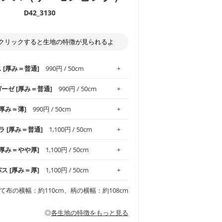
D42_3130
クリックすると生地の特徴が見られるよ
ス [厚み＝普通]
990円 / 50cm
ガーゼ [厚み＝普通]
990円 / 50cm
.1！しなやかさと適度な張りを併せ持ち、
[厚み＝薄]
990円 / 50cm
がオックス生地の特徴です。当サイトのオ
、
やや薄手
のものを使用しており、とても
わりとした肌触りが特徴です。ベビー用品
ラ [厚み＝普通]
1,100円 / 50cm
め、布小物全般にお使いいただけます。
ど直接肌に触れるアイテムに最適です。高
気性も備え、お手入れも簡単なのでオール
平織りの生地です。軽やかさとなめらかな
 [厚み＝やや厚]
1,100円 / 50cm
ッグ、上履き袋などの通園通学グッズには
躍してくれます。
が魅力。透け感があるので、涼しげなトッ
オススメです。
適です。
リネン25％の当店のビエラ生地は、オック
バス [厚み＝厚]
1,100円 / 50cm
くるみなどのベビーグッズ
ふんわりとした柔らかい質感と適度な落ち
ンテリア小物、2枚仕立てのバッグ、ポーチ
ンカチなどの布小物
夏マスク、スカーフなどの身に着ける小物
るのが特徴です。
です。しっかりとした張りと厚みがありな
チュニック、ワンピースなどの洋服
て布の横幅：約110cm、柄の横幅：約108cm
シャツ、チュニックなどのトップス
などの寝具、カーテン
いのが特徴です。生地の厚みは中厚手で
どの寝具
多いワンピース
ンピース、チュニック、イージーパンツな
の大人服
透け感がないので、ボトムスやタックスカー
ス生地は、11号帆布相当の厚みです。 丈
◎
各生地の特徴をもっと見る
甚平などの子ども服
ます。
見る
性があります。トートバッグ・ポーチ・ペ
見る
ワンピース、ブラウス、パンツなどの子ど