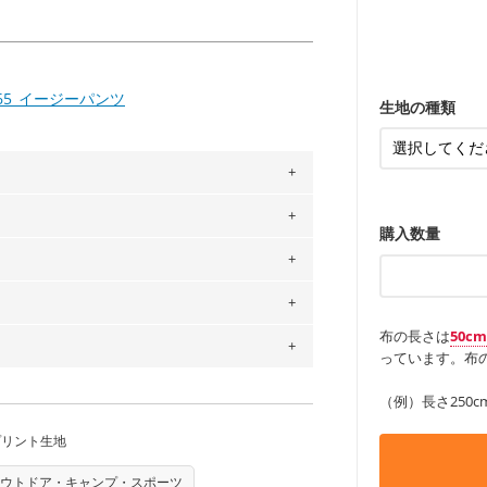
ンケースなど
も服
もっと詳しく
・レッスンバ
す。
・布団カバー
・トートバッ
・甚平、浴衣
・カーテン、
・トートバッ
アイテム
・ポーチ、ペ
もっと詳しく
65_イージーパンツ
・パンツ、タ
・インテリア
生地の種類
・工作用エプ
もっと詳しく
もっと詳しく
。
購入数量
」、350cm購入の場合 → 購入数量「7」
用している生地は６種類です。素材は
ットン（ダブルガーゼ）・100％コットン（ロ
は2個までとなります（一部例外有り）それ
0％コットン（ツイル）・100％コットン
の表示が600円となり宅急便での配送とな
布の長さは
50c
するため、
購入後の返品および交換は承る
っています。布の
をお間違えのないようお願いします。思っ
～3営業日での発送となります。
商用利用可能です。ハンドメイドサイトな
承れません。予めご了承ください。
（例）長さ250c
は、4～5営業日後の発送となる場合がござ
す。「nunocoto fabric使用」といっ
プリント生地
る全ての問題、クレームにつきましては当
ちら
任を負いませんのでご了承ください）
り次第、順次発送いたします。
ウトドア・キャンプ・スポーツ