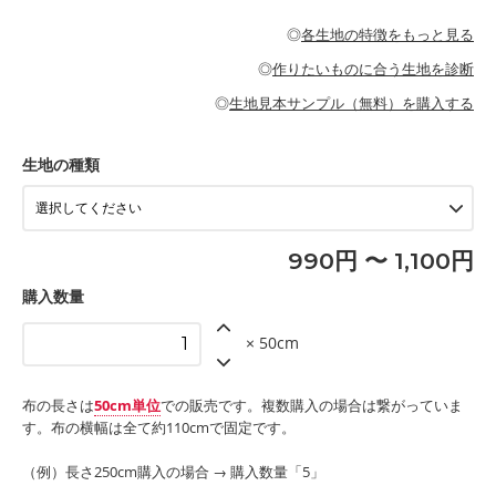
・パジャマなどの寝具
・ギャザーが多いワンピース
・シャツ、ワンピース、チュニック、イージーパンツなどの大人
・シャツなどの大人服
がないので、ボトムスやタックスカートに向いています。
当店のキャンバス生地は、11号帆布相当の厚みです。 丈夫で高い
服
◎
各生地の特徴をもっと見る
・スカート、甚平などの子ども服
もっと詳しく見る
耐久性があります。トートバッグ・ポーチ・ペンケースなどの布
もっと詳しく見る
・スカート、ワンピース、ブラウス、パンツなどの子ども服
・レッスンバッグ、上履き袋などの通園通学グッズ
小物、インテリア用品に向いています。
◎
作りたいものに合う生地を診断
・布団カバーなどの寝具
もっと詳しく見る
・トートバッグ
・甚平、浴衣など
・カーテン、エプロン、テーブルクロスなどの暮らしのアイテム
・トートバッグ
◎
生地見本サンプル（無料）を購入する
・パンツ、タックスカートなどのボトムス
・ポーチ、ペンケースなどの布小物
もっと詳しく見る
・インテリア用品
もっと詳しく見る
・工作用エプロン
生地の種類
もっと詳しく見る
990円 〜 1,100円
購入数量
× 50cm
布の長さは
50cm単位
での販売です。複数購入の場合は繋がっていま
す。布の横幅は全て約110cmで固定です。
（例）長さ250cm購入の場合 → 購入数量「5」