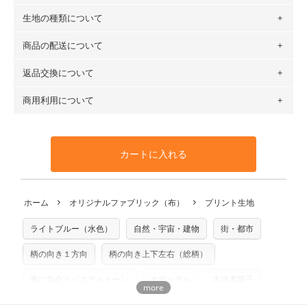
生地の種類について
布の長さは50cm単位での販売になります。
（例）150cm購入の場合 → 購入数量「3」、350cm購入の
商品の配送について
・現在、すべてのデザインのプリントに使用している生地は
場合 → 購入数量「7」
６種類です。素材は100％コットン（オックス）・100％コ
返品交換について
・ネコポスでの配送は、布は2mまで型紙は2個までとなりま
ットン（ダブルガーゼ）・100％コットン（ローン）・コッ
す（一部例外有り）それ以上の場合は、ネコポスを選択して
トンリネン（ビエラ織）・100％コットン（ツイル）・
商用利用について
・布はご注文後に注文数量のみをプリントするため、
購入後
も送料の表示が600円となり宅急便での配送となります。
100％コットン（キャンバス・11号帆布）です。
の返品および交換は承ることができません
。購入時には商品
・受注生産（印刷後発送）のため、通常2～3営業日での発送
◎
各生地の詳細を見る
・当サイトで販売している生地は、すべて商用利用可能で
や用尺をお間違えのないようお願いします。思っていた色味
となります。
◎
生地見本サンプル（無料）を購入する
す。ハンドメイドサイトなどでの販売用アイテムの製作にご
と違う、などの理由での返品は承れません。予めご了承くだ
※万が一、検品時に不備が見つかった場合は、4～5営業日後
カートに入れる
利用いただけます。「nunocoto fabric使用」といった記載
さい。
の発送となる場合がございます。
も不要です。（製品化した際に起こる全ての問題、クレーム
※土日祝は営業日に含まれません。
につきましては当店及びnunocoto fabricは一切の責任を負
返品・交換対象の基準について詳しくは
こちら
※配送日のご指定は承れません。出来上がり次第、順次発送
ホーム
オリジナルファブリック（布）
プリント生地
※カットを希望の方は備考欄に「50cmずつカット希望」など
いませんのでご了承ください）
いたします。
ご記載ください（50cm単位でのカットのみ）
※有料型紙（ホームソーイング型紙シリーズ）および柄がえ
ライトブルー（水色）
自然・宇宙・建物
街・都市
プリント布の仕様について
らべるキットに付属された型紙は商用利用できませんのでご
もっと詳しく見る
注意ください。型紙自体の転用・販売および型紙を使用して
柄の向き１方向
柄の向き上下左右（総柄）
製作したものの販売も禁止とさせていただいております。
春に似合うパステルトーン
ナチュラル
木波本陽子
商用利用についての詳細はこちら
ディティールに「惚れる。」デザイン