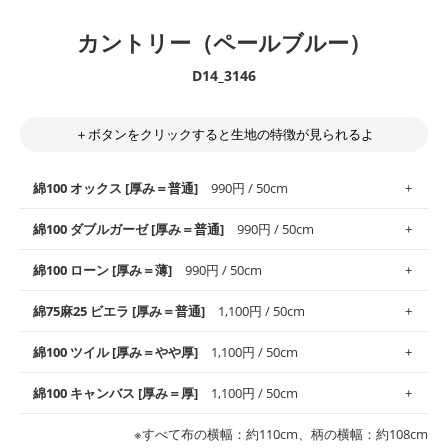
カントリー（ペールブルー）
D14_3146
＋ボタンをクリックすると生地の特徴が見られるよ
綿100 オックス [厚み＝普通]
990円 / 50cm
綿100 ダブルガーゼ [厚み＝普通]
990円 / 50cm
使いやすさNo.1！しなやかさと適度な張りを併せ持ち、通気性の
綿100 ローン [厚み＝薄]
990円 / 50cm
高さがオックス生地の特徴です。当サイトのオックス生地は、
や
や薄手
のものを使用しており、とても縫いやすいため、布小物全
柔らかくふんわりとした肌触りが特徴です。ベビー用品やハンカ
綿75麻25 ビエラ [厚み＝普通]
1,100円 / 50cm
般にお使いいただけます。
チなど直接肌に触れるアイテムに最適です。高い吸湿性・通気性
も備え、お手入れも簡単なのでオールシーズンで活躍してくれま
上質で薄手の平織りの生地です。軽やかさとなめらかな手触りの
綿100 ツイル [厚み＝やや厚]
1,100円 / 50cm
※レッスンバッグ、上履き袋などの通園通学グッズにはツイル生
す。
良さが魅力。透け感があるので、涼しげなトップスなどに最適で
地がオススメです。
す。
コットン75％リネン25％の当店のビエラ生地は、オックス生地よ
綿100 キャンバス [厚み＝厚]
1,100円 / 50cm
・スタイ、おくるみなどのベビーグッズ
りもふんわりとした柔らかい質感と適度な落ち感を感じられるの
・巾着袋、インテリア小物、2枚仕立てのバッグ、ポーチなどの
・マスク、ハンカチなどの布小物
・ハンカチ、夏マスク、スカーフなどの身に着ける小物
が特徴です。
布小物
綾織りの生地です。しっかりとした張りと厚みがありながらも柔
・ブラウス、チュニック、ワンピースなどの洋服
※すべて布の横幅：約110cm、柄の横幅：約108cm
・ブラウス、シャツ、チュニックなどのトップス
・布団カバーなどの寝具、カーテン
らかいのが特徴です。生地の厚みは中厚手です。1枚でも透け感