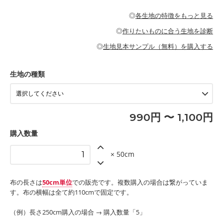
・パジャマなどの寝具
・ギャザーが多いワンピース
・シャツ、ワンピース、チュニック、イージーパンツなどの大人
・シャツなどの大人服
がないので、ボトムスやタックスカートに向いています。
当店のキャンバス生地は、11号帆布相当の厚みです。 丈夫で高い
服
◎
各生地の特徴をもっと見る
・スカート、甚平などの子ども服
もっと詳しく見る
耐久性があります。トートバッグ・ポーチ・ペンケースなどの布
もっと詳しく見る
・スカート、ワンピース、ブラウス、パンツなどの子ども服
・レッスンバッグ、上履き袋などの通園通学グッズ
小物、インテリア用品に向いています。
◎
作りたいものに合う生地を診断
・布団カバーなどの寝具
もっと詳しく見る
・トートバッグ
・甚平、浴衣など
・カーテン、エプロン、テーブルクロスなどの暮らしのアイテム
・トートバッグ
◎
生地見本サンプル（無料）を購入する
・パンツ、タックスカートなどのボトムス
・ポーチ、ペンケースなどの布小物
もっと詳しく見る
・インテリア用品
もっと詳しく見る
・工作用エプロン
生地の種類
もっと詳しく見る
990円 〜 1,100円
購入数量
× 50cm
布の長さは
50cm単位
での販売です。複数購入の場合は繋がっていま
す。布の横幅は全て約110cmで固定です。
（例）長さ250cm購入の場合 → 購入数量「5」