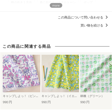
柄の向き１方向
春に似合うパステルトーン
ポップ
商用利用についての詳細はこちら
模様デザイナーmaya
ベビーアイテムにおすすめのデザイン
この商品について問い合わせる
アウトドアグッズ・キャンプギアを自作しよう！
買い物を続ける
この商品に関連する商品
キャンプしよっ！（ピンクパープル）
キャンプしよっ！（イエロー）
林檎（グリーン）
990 円
990 円
990 円