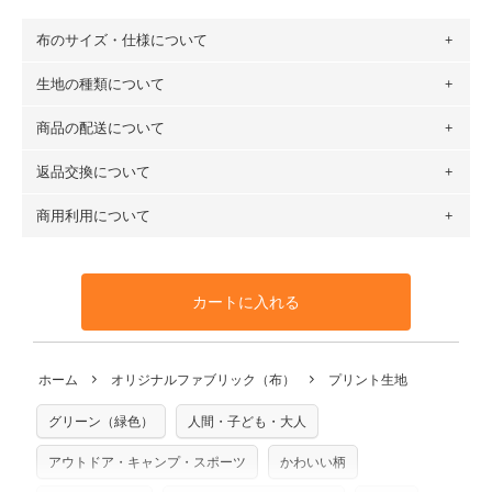
布のサイズ・仕様について
生地の種類について
布の長さは50cm単位での販売になります。
（例）150cm購入の場合 → 購入数量「3」、350cm購入の
商品の配送について
・現在、すべてのデザインのプリントに使用している生地は
場合 → 購入数量「7」
６種類です。素材は100％コットン（オックス）・100％コ
返品交換について
・ネコポスでの配送は、布は2mまで型紙は2個までとなりま
ットン（ダブルガーゼ）・100％コットン（ローン）・コッ
す（一部例外有り）それ以上の場合は、ネコポスを選択して
トンリネン（ビエラ織）・100％コットン（ツイル）・
商用利用について
・布はご注文後に注文数量のみをプリントするため、
購入後
も送料の表示が600円となり宅急便での配送となります。
100％コットン（キャンバス・11号帆布）です。
の返品および交換は承ることができません
。購入時には商品
・受注生産（印刷後発送）のため、通常2～3営業日での発送
◎
各生地の詳細を見る
・当サイトで販売している生地は、すべて商用利用可能で
や用尺をお間違えのないようお願いします。思っていた色味
となります。
◎
生地見本サンプル（無料）を購入する
す。ハンドメイドサイトなどでの販売用アイテムの製作にご
と違う、などの理由での返品は承れません。予めご了承くだ
※万が一、検品時に不備が見つかった場合は、4～5営業日後
カートに入れる
利用いただけます。「nunocoto fabric使用」といった記載
さい。
の発送となる場合がございます。
も不要です。（製品化した際に起こる全ての問題、クレーム
※土日祝は営業日に含まれません。
につきましては当店及びnunocoto fabricは一切の責任を負
返品・交換対象の基準について詳しくは
こちら
※配送日のご指定は承れません。出来上がり次第、順次発送
ホーム
オリジナルファブリック（布）
プリント生地
※カットを希望の方は備考欄に「50cmずつカット希望」など
いませんのでご了承ください）
いたします。
ご記載ください（50cm単位でのカットのみ）
※有料型紙（ホームソーイング型紙シリーズ）および柄がえ
グリーン（緑色）
人間・子ども・大人
プリント布の仕様について
らべるキットに付属された型紙は商用利用できませんのでご
もっと詳しく見る
注意ください。型紙自体の転用・販売および型紙を使用して
アウトドア・キャンプ・スポーツ
かわいい柄
製作したものの販売も禁止とさせていただいております。