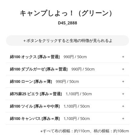
キャンプしよっ！（グリーン）
D45_2888
＋ボタンをクリックすると生地の特徴が見られるよ
綿100 オックス [厚み＝普通]
990円 / 50cm
綿100 ダブルガーゼ [厚み＝普通]
990円 / 50cm
使いやすさNo.1！しなやかさと適度な張りを併せ持ち、通気性の
綿100 ローン [厚み＝薄]
990円 / 50cm
高さがオックス生地の特徴です。当サイトのオックス生地は、
や
や薄手
のものを使用しており、とても縫いやすいため、布小物全
柔らかくふんわりとした肌触りが特徴です。ベビー用品やハンカ
綿75麻25 ビエラ [厚み＝普通]
1,100円 / 50cm
般にお使いいただけます。
チなど直接肌に触れるアイテムに最適です。高い吸湿性・通気性
も備え、お手入れも簡単なのでオールシーズンで活躍してくれま
上質で薄手の平織りの生地です。軽やかさとなめらかな手触りの
綿100 ツイル [厚み＝やや厚]
1,100円 / 50cm
※レッスンバッグ、上履き袋などの通園通学グッズにはツイル生
す。
良さが魅力。透け感があるので、涼しげなトップスなどに最適で
地がオススメです。
す。
コットン75％リネン25％の当店のビエラ生地は、オックス生地よ
綿100 キャンバス [厚み＝厚]
1,100円 / 50cm
・スタイ、おくるみなどのベビーグッズ
りもふんわりとした柔らかい質感と適度な落ち感を感じられるの
・巾着袋、インテリア小物、2枚仕立てのバッグ、ポーチなどの
・マスク、ハンカチなどの布小物
・ハンカチ、夏マスク、スカーフなどの身に着ける小物
が特徴です。
布小物
綾織りの生地です。しっかりとした張りと厚みがありながらも柔
・ブラウス、チュニック、ワンピースなどの洋服
※すべて布の横幅：約110cm、柄の横幅：約108cm
・ブラウス、シャツ、チュニックなどのトップス
・布団カバーなどの寝具、カーテン
らかいのが特徴です。生地の厚みは中厚手です。1枚でも透け感